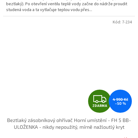
beztlaký). Po otevření ventilu teplé vody začne do nádrže proudit
studená voda a ta vytlačuje teplou vodu přes...
Kód:
7-234
Z
4 990 Kč
–50 %
ZDARMA
D
Beztlaký zásobníkový ohřívač Horní umístění - FH 5 BB-
A
ULOŽENKA - nikdy nepoužitý, mírně nažloutlý kryt
R