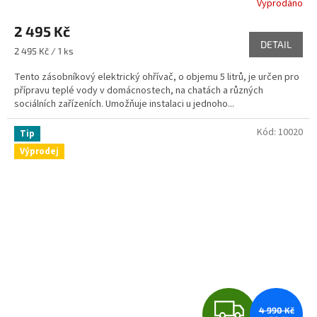
Vyprodáno
M
2 495 Kč
DETAIL
A
Měrná
2 495 Kč / 1 ks
cena:
Tento zásobníkový elektrický ohřívač, o objemu 5 litrů, je určen pro
přípravu teplé vody v domácnostech, na chatách a různých
sociálních zařízeních. Umožňuje instalaci u jednoho...
Kód:
10020
Tip
Výprodej
Z
4 990 Kč