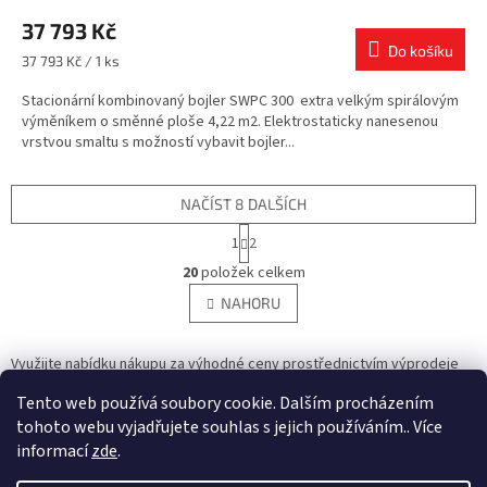
37 793 Kč
Do košíku
Měrná
37 793 Kč / 1 ks
cena:
Stacionární kombinovaný bojler SWPC 300 extra velkým spirálovým
výměníkem o směnné ploše 4,22 m2. Elektrostaticky nanesenou
vrstvou smaltu s možností vybavit bojler...
NAČÍST 8 DALŠÍCH
S
1
2
t
O
r
20
položek celkem
v
á
l
NAHORU
n
á
k
d
o
v
Využijte nabídku nákupu za výhodné ceny prostřednictvím výprodeje
a
á
zboží, doprodeje skladových zásob, nákupu za akční ceny nebo
c
n
Tento web používá soubory cookie. Dalším procházením
second hub! V této sekci naleznete průtokové ohřívače, malé
í
í
zásobníkové ohřívače a bojlery v akci nebo s výhodnými cenami.
tohoto webu vyjadřujete souhlas s jejich používáním.. Více
p
r
informací
zde
.
Z
v