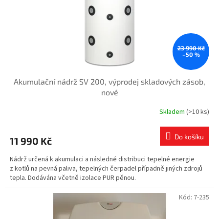
23 990 Kč
–50 %
Akumulační nádrž SV 200, výprodej skladových zásob,
nové
Skladem
(>10 ks)
Do košíku
11 990 Kč
Nádrž určená k akumulaci a následné distribuci tepelné energie
z kotlů na pevná paliva, tepelných čerpadel případně jiných zdrojů
tepla. Dodávána včetně izolace PUR pěnou.
Kód:
7-235