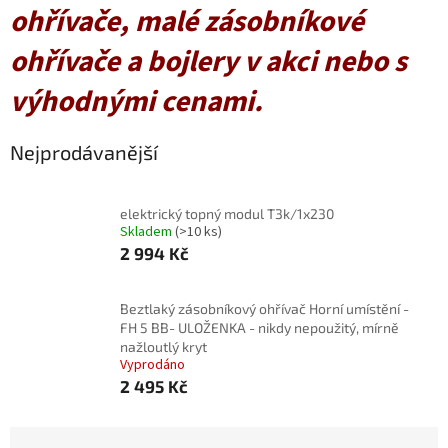
ohřívače, malé zásobníkové
ohřívače a bojlery v akci nebo s
výhodnými cenami.
Nejprodávanější
elektrický topný modul T3k/1x230
Skladem
(>10 ks)
2 994 Kč
Beztlaký zásobníkový ohřívač Horní umístění -
FH 5 BB- ULOŽENKA - nikdy nepoužitý, mírně
nažloutlý kryt
Vyprodáno
2 495 Kč
Ř