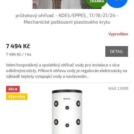
ZDARMA
D
průtokový ohřívač - KDE5/EPPE5_ 17/18/21/24 -
A
Mechanické poškození plastového krytu
R
Vyprodáno
M
7 494 Kč
DETAIL
A
Měrná
7 494 Kč / 1 ks
cena:
Velmi hospodárný a spolehlivý ohřívač vody pro instalace s více
odběrnými místy. Příkon k ohřevu vody je regulován elektronicky na
základě teploty vstupující vody a nastavením...
Kód:
13049
Akce
Výprodej