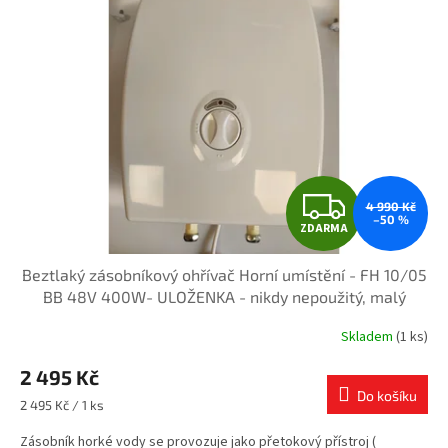
Z
4 990 Kč
–50 %
ZDARMA
D
Beztlaký zásobníkový ohřívač Horní umístění - FH 10/05
A
BB 48V 400W- ULOŽENKA - nikdy nepoužitý, malý
škrábanec na krytu z rozbalení
R
Skladem
(1 ks)
M
2 495 Kč
Do košíku
A
Měrná
2 495 Kč / 1 ks
cena:
Zásobník horké vody se provozuje jako přetokový přístroj (