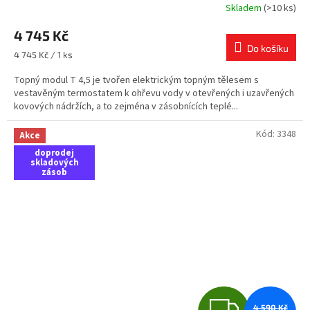
R
Skladem
(>10 ks)
M
4 745 Kč
Do košíku
A
Měrná
4 745 Kč / 1 ks
cena:
Topný modul T 4,5 je tvořen elektrickým topným tělesem s
vestavěným termostatem k ohřevu vody v otevřených i uzavřených
kovových nádržích, a to zejména v zásobnících teplé...
Kód:
3348
Akce
doprodej
skladových
zásob
Z
4 590 Kč