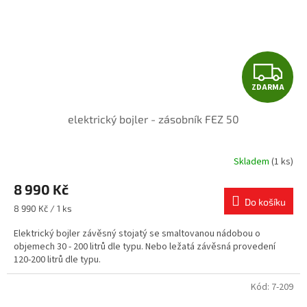
Z
ZDARMA
D
elektrický bojler - zásobník FEZ 50
A
R
Skladem
(1 ks)
M
8 990 Kč
Do košíku
A
Měrná
8 990 Kč / 1 ks
cena:
Elektrický bojler závěsný stojatý se smaltovanou nádobou o
objemech 30 - 200 litrů dle typu. Nebo ležatá závěsná provedení
120-200 litrů dle typu.
Kód:
7-209