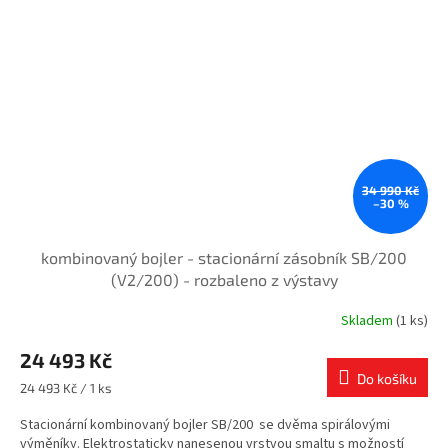
34 990 Kč
–30 %
kombinovaný bojler - stacionární zásobník SB/200
(V2/200) - rozbaleno z výstavy
Skladem
(1 ks)
24 493 Kč
Do košíku
Měrná
24 493 Kč / 1 ks
cena:
Stacionární kombinovaný bojler SB/200 se dvěma spirálovými
výměníky. Elektrostaticky nanesenou vrstvou smaltu s možností