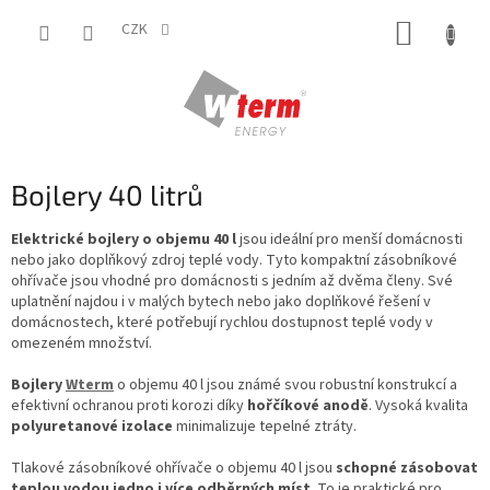
Přejít
NÁKUP
na
CZK
obsah
KOŠÍK
Bojlery 40 litrů
Elektrické bojlery o objemu 40 l
jsou ideální pro menší domácnosti
nebo jako doplňkový zdroj teplé vody. Tyto kompaktní zásobníkové
ohřívače jsou vhodné pro domácnosti s jedním až dvěma členy. Své
uplatnění najdou i v malých bytech nebo jako doplňkové řešení v
domácnostech, které potřebují rychlou dostupnost teplé vody v
omezeném množství.
Bojlery
Wterm
o objemu 40 l jsou známé svou robustní konstrukcí a
efektivní ochranou proti korozi díky
hořčíkové anodě
. Vysoká kvalita
polyuretanové izolace
minimalizuje tepelné ztráty.
Tlakové zásobníkové ohřívače o objemu 40 l jsou
schopné zásobovat
teplou vodou jedno i více odběrných míst
. To je praktické pro