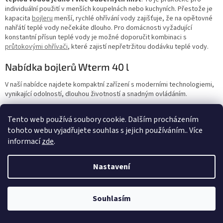
individuální použití v menších koupelnách nebo kuchyních. Přestože je
kapacita
bojleru
menší, rychlé ohřívání vody zajišťuje, že na opětovné
nahřátí teplé vody nečekáte dlouho. Pro domácnosti vyžadující
konstantní přísun teplé vody je možné doporučit kombinaci s
průtokovými ohřívači
, které zajistí nepřetržitou dodávku teplé vody.
Nabídka bojlerů Wterm 40 l
V naší nabídce najdete kompaktní zařízení s moderními technologiemi,
vynikající odolností, dlouhou životností a snadným ovládáním.
Z
Tento web používá soubory cookie. Dalším procházením
á
tohoto webu vyjadřujete souhlas s jejich používáním.. Více
Vytvořil Shoptet
p
informací
zde
.
a
t
Copyright 2026
Wterm
. Všechna práva vyhrazena.
Nastavení
í
Vážení zákazníci, od 29.6. do 12.7. čerpáme celozávodní dovolenou,
vaše objednávky vyřídíme následující pracovní dny, děkujeme za
Souhlasím
pochopení. Kolektiv Wterm