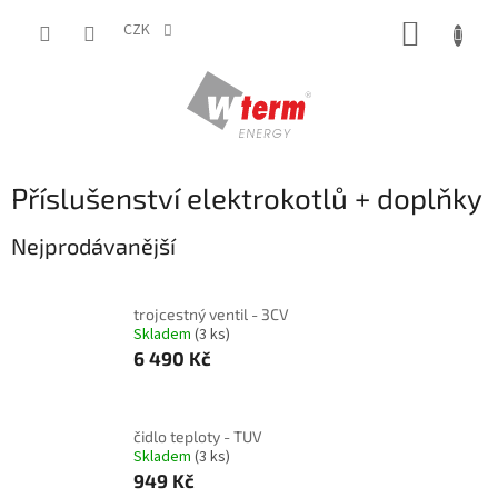
Přejít
NÁKUP
na
CZK
obsah
KOŠÍK
Příslušenství elektrokotlů + doplňky
Nejprodávanější
trojcestný ventil - 3CV
Skladem
(3 ks)
6 490 Kč
čidlo teploty - TUV
Skladem
(3 ks)
949 Kč