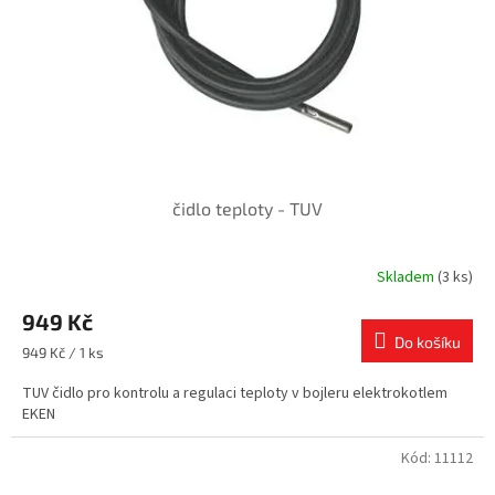
čidlo teploty - TUV
Skladem
(3 ks)
949 Kč
Do košíku
Měrná
949 Kč / 1 ks
cena:
TUV čidlo pro kontrolu a regulaci teploty v bojleru elektrokotlem
EKEN
Kód:
11112