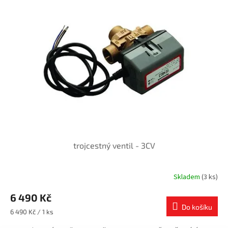
trojcestný ventil - 3CV
Skladem
(3 ks)
6 490 Kč
Do košíku
Měrná
6 490 Kč / 1 ks
cena: