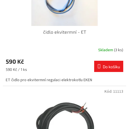
k
t
ů
čidlo ekvitermní - ET
Skladem
(3 ks)
590 Kč
Do košíku
Měrná
590 Kč / 1 ks
cena:
ET čidlo pro ekvitermní regulaci elektrokotlu EKEN
Kód:
11113