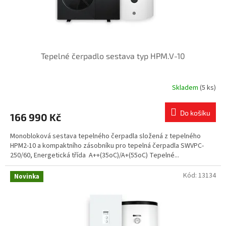
k
t
ů
Tepelné čerpadlo sestava typ HPM.V-10
Skladem
(5 ks)
Do košíku
166 990 Kč
Monobloková sestava tepelného čerpadla složená z tepelného
HPM2-10 a kompaktního zásobníku pro tepelná čerpadla SWVPC-
250/60, Energetická třída A++(35oC)/A+(55oC) Tepelné...
Kód:
13134
Novinka