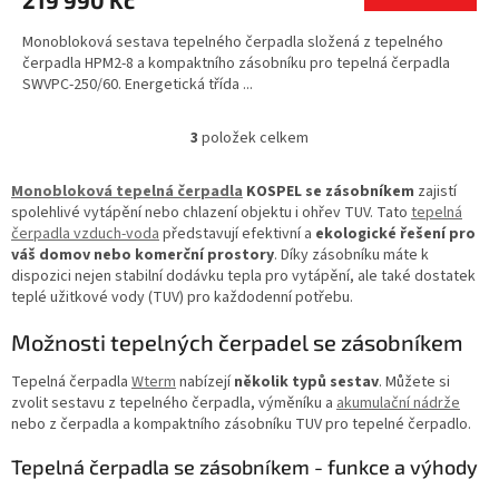
Monobloková sestava tepelného čerpadla složená z tepelného
čerpadla HPM2-8 a kompaktního zásobníku pro tepelná čerpadla
SWVPC-250/60. Energetická třída ...
3
položek celkem
O
v
l
Monobloková tepelná čerpadla
KOSPEL se zásobníkem
zajistí
á
spolehlivé vytápění nebo chlazení objektu i ohřev TUV. Tato
tepelná
d
čerpadla vzduch-voda
představují efektivní a
ekologické řešení pro
a
váš domov nebo komerční prostory
. Díky zásobníku máte k
c
dispozici nejen stabilní dodávku tepla pro vytápění, ale také dostatek
í
teplé užitkové vody (TUV) pro každodenní potřebu.
p
r
Možnosti tepelných čerpadel se zásobníkem
v
k
Tepelná čerpadla
Wterm
nabízejí
několik typů sestav
. Můžete si
y
zvolit sestavu z tepelného čerpadla, výměníku a
akumulační nádrže
v
nebo z čerpadla a kompaktního zásobníku TUV pro tepelné čerpadlo.
ý
p
Tepelná čerpadla se zásobníkem - funkce a výhody
i