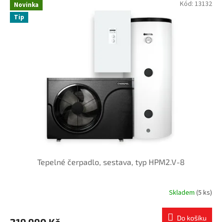
Kód:
13132
Novinka
Tip
Tepelné čerpadlo, sestava, typ HPM2.V-8
Skladem
(5 ks)
Do košíku
219 990 Kč