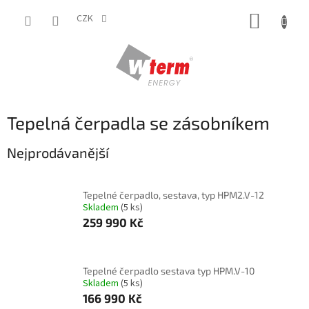
Přejít
NÁKUP
na
CZK
obsah
KOŠÍK
Tepelná čerpadla se zásobníkem
Nejprodávanější
Tepelné čerpadlo, sestava, typ HPM2.V-12
Skladem
(5 ks)
259 990 Kč
Tepelné čerpadlo sestava typ HPM.V-10
Skladem
(5 ks)
166 990 Kč