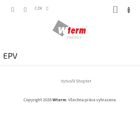
Přejít
NÁKUP
na
CZK
obsah
KOŠÍK
EPV
Z
á
Vytvořil Shoptet
p
a
t
Copyright 2026
Wterm
. Všechna práva vyhrazena.
í