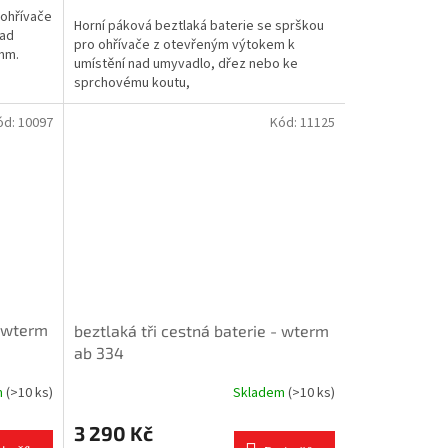
cena:
 ohřívače
Horní páková beztlaká baterie se sprškou
nad
pro ohřívače z otevřeným výtokem k
 mm.
umístění nad umyvadlo, dřez nebo ke
sprchovému koutu,
ód:
10097
Kód:
11125
- wterm
beztlaká tři cestná baterie - wterm
ab 334
m
(>10 ks)
Skladem
(>10 ks)
3 290 Kč