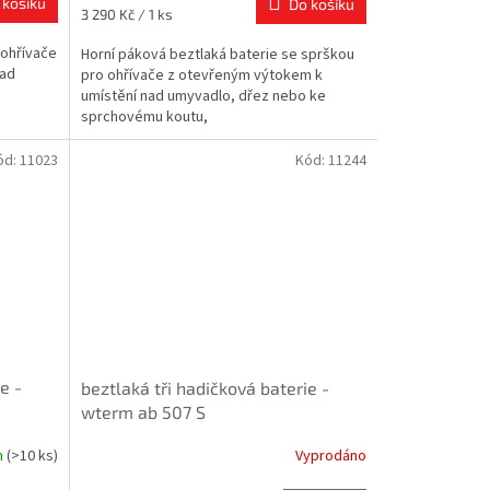
 košíku
Do košíku
Měrná
3 290 Kč / 1 ks
cena:
 ohřívače
Horní páková beztlaká baterie se sprškou
nad
pro ohřívače z otevřeným výtokem k
umístění nad umyvadlo, dřez nebo ke
sprchovému koutu,
ód:
11023
Kód:
11244
e -
beztlaká tři hadičková baterie -
wterm ab 507 S
m
(>10 ks)
Vyprodáno