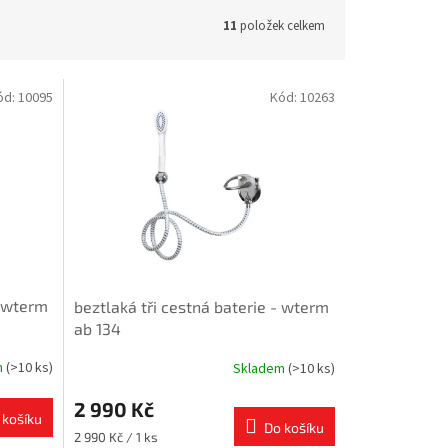
11
položek celkem
ód:
10095
Kód:
10263
- wterm
beztlaká tři cestná baterie - wterm
ab 134
m
(>10 ks)
Skladem
(>10 ks)
2 990 Kč
 košíku
Do košíku
Měrná
2 990 Kč / 1 ks