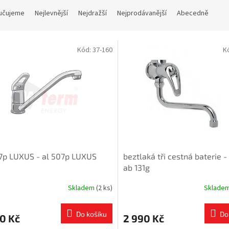
učujeme
Nejlevnější
Nejdražší
Nejprodávanější
Abecedně
Kód:
37-160
K
7p LUXUS - al 507p LUXUS
beztlaká tři cestná baterie 
ab 131g
Skladem
(2 ks)
Sklade
Do košíku
Do
0 Kč
2 990 Kč