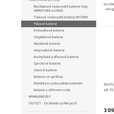
VODOVODNÍ BATERIE
beztla
Beztlakové vodovodní baterie řady
- desi
ARMATURA a LUXUS
Tlakové vodovodní baterie WTERM
Pákové baterie
Kohoutkové baterie
Stojánkové baterie
Nástěnné baterie
Umyvadlové baterie
Kuchyňské a dřezové baterie
Sprchové baterie
Vanové baterie
Baterie se sprškou
Ramínka k vodovodním bateriím
beztl
ab 14
Baterie s ohřevem vody
NÁHRADNÍ DÍLY
OUTLET - Ze skladu rychle pryč!
3 09