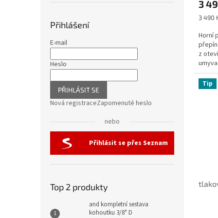
3 49
Měrná
3 490 K
Přihlášení
cena:
Horní 
E-mail
přepín
z otev
umyva
Heslo
koutu,
Tip
PŘIHLÁSIT SE
Nová registrace
Zapomenuté heslo
nebo
Přihlásit se přes Seznam
tlako
Top 2 produkty
and kompletní sestava
kohoutku 3/8" D
Průmě