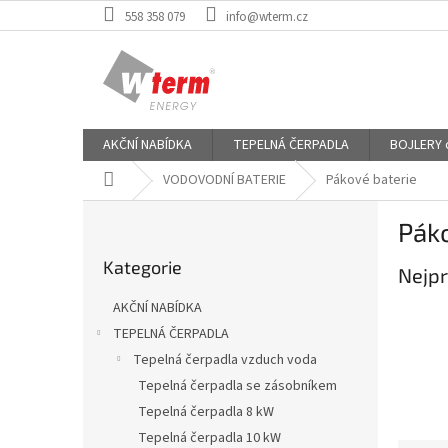
Přejít
558 358 079
info@wterm.cz
na
obsah
AKČNÍ NABÍDKA
TEPELNÁ ČERPADLA
BOJLERY od
Domů
VODOVODNÍ BATERIE
Pákové baterie
P
Páko
o
Přeskočit
s
Kategorie
kategorie
Nejpr
t
r
AKČNÍ NABÍDKA
a
TEPELNÁ ČERPADLA
n
Tepelná čerpadla vzduch voda
n
í
Tepelná čerpadla se zásobníkem
p
Tepelná čerpadla 8 kW
a
Tepelná čerpadla 10 kW