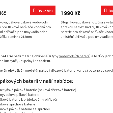
cení
ktu
Do košíku
Do
 Kč
1 990 Kč
ková, páková tlaková vodovodní
Stojánková, páková, otočná s vyt
e pro tlakové ohřívače vhodná pro
sprškou na flexi hadici, tlaková v
ní ohřívače pod umyvadlo nebo
baterie pro tlakové ohřívače vhod
ček.
Délka ramínka 213mm.
umístění ohřívače pod umyvadlo 
dřez. ...
O
v
 baterie
patří mezi nejoblíbenější typy
vodovodních baterií
, a to díky jed
l
o kuchyně, koupelny i na toaletu.
á
d
me
široký výběr modelů:
páková dřezová baterie, vanová baterie se sprc
a
c
pákových baterií v naší nabídce:
í
p
uchyňská páková baterie (páková dřezová baterie)
r
myvadlová páková baterie
v
áková baterie k průtokovému ohřívači
k
áková sprchová baterie
y
anová páková baterie se sprchou
v