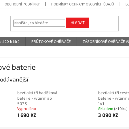
OBCHODNÍ PODMÍNKY
PODMÍNKY OCHRANY OSOBNÍCH ÚDAJŮ
B
HLEDAT
 20-ti litrů
PRŮTOKOVÉ OHŘÍVAČE
ZÁSOBNÍKOVÉ OHŘÍVAČE VODY
vé baterie
odávanější
beztlaká tři hadičková
beztlaká tři cest
baterie - wterm ab
baterie - wterm 
507 S
141
Vyprodáno
Skladem
(>10 ks)
1 690 Kč
3 090 Kč