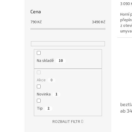
Měrná
3 090 K
cena:
Cena
Horní 
přepín
790
Kč
3490
Kč
z otev
umyva
koutu,
Na skladě
10
Akce
0
Novinka
1
beztl
Tip
2
ab 34
ROZBALIT FILTR