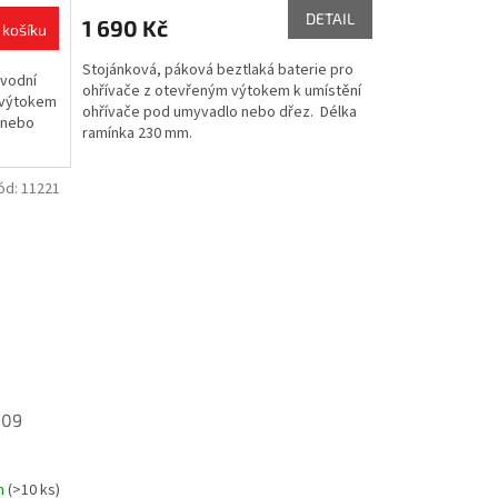
DETAIL
1 690 Kč
 košíku
Stojánková, páková beztlaká baterie pro
ovodní
ohřívače z otevřeným výtokem k umístění
 výtokem
ohřívače pod umyvadlo nebo dřez. Délka
 nebo
ramínka 230 mm.
ód:
11221
509
m
(>10 ks)