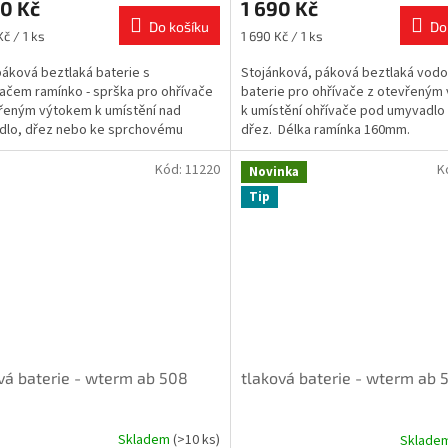
0 Kč
1 690 Kč
Do košíku
Do
Měrná
č / 1 ks
1 690 Kč / 1 ks
cena:
páková beztlaká baterie s
Stojánková, páková beztlaká vod
ačem ramínko - sprška pro ohřívače
baterie pro ohřívače z otevřeným
řeným výtokem k umístění nad
k umístění ohřívače pod umyvadlo
dlo, dřez nebo ke sprchovému
dřez. Délka ramínka 160mm.
Kód:
11220
K
Novinka
Tip
vá baterie - wterm ab 508
tlaková baterie - wterm ab 
Skladem
(>10 ks)
Sklade
rné