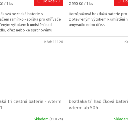
Do košíku
Do
Měrná
č / 1 ks
2 990 Kč / 1 ks
cena:
páková beztlaká baterie s
Horní páková beztlaká baterie pro
ačem ramínko - sprška pro ohřívače
z otevřeným výtokem k umístění 
řeným výtokem k umístění nad
umyvadlo nebo dřez.
dlo, dřez nebo ke sprchovému
Kód:
11126
K
aká tři cestná baterie - wterm
beztlaká tři hadičková bateri
1
wterm ab 506
Skladem
(>10 ks)
Sklade