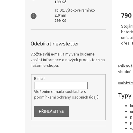
199 Kč
hodno
produ
ab 001 výtokové ramínko
790
je
210mm
299 Kč
5,0
Stoján
z
bateri
5
umístě
hvězdi
Odebírat newsletter
dřez. 
Vložte svůj e-mail a my vám budeme
zasílat informace o nových produktech na
našem e-shopu.
Pákové
vhodné d
E-mail
Nabízí
Vložením e-mailu souhlasíte s
Typy 
podmínkami ochrany osobních údajů
k
u
PŘIHLÁSIT SE
p
p
v