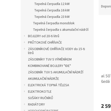
Ř
n
Tepelná čerpadla 12 kW
a
e
Dopor
Tepelná čerpadla 16 kW
z
l
e
Tepelná čerpadla 23 kW
V
n
Tepelná čerpadla monoblok
ý
í
Tepelná čerpadla s akumulační nádrží
p
p
BOJLERY od 20-ti litrů
i
r
PRŮTOKOVÉ OHŘÍVAČE
s
o
p
ZÁSOBNÍKOVÉ OHŘÍVAČE VODY do 15-ti
d
litrů
r
u
ZÁSOBNÍKY TUV S VÝMĚNÍKEM
o
k
d
t
KOMBINOVANÉ BOJLERY "IDE"
u
ů
ZÁSOBNÍK TUV S AKUMULAČNÍ NÁDRŽÍ
al 50
k
AKUMULAČNÍ NÁDRŽE
šedá
t
ELEKTRICKÁ TOPNÁ TĚLESA
ů
ELEKTROKOTLE
SUŠÁKY RUČNÍKŮ
RADIÁTORY
2 59