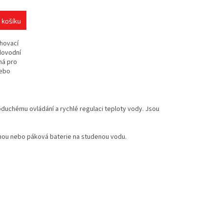
 košíku
ahovací
odovodní
ná pro
nebo
noduchému ovládání a rychlé regulaci teploty vody. Jsou
hou nebo páková baterie na studenou vodu.