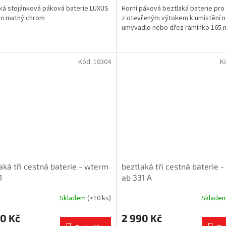
ká stojánková páková baterie LUXUS
Horní páková beztlaká baterie pro
gn matný chrom
z otevřeným výtokem k umístění 
umyvadlo nebo dřez ramínko 165
Kód:
10304
K
aká tři cestná baterie - wterm
beztlaká tři cestná baterie 
1
ab 331 A
Skladem
(>10 ks)
Sklade
0 Kč
2 990 Kč