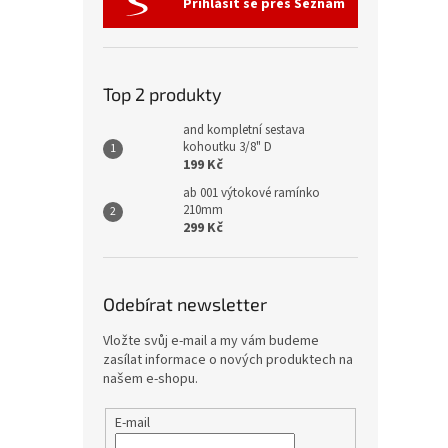
Přihlásit se přes Seznam
Top 2 produkty
and kompletní sestava
kohoutku 3/8" D
199 Kč
ab 001 výtokové ramínko
210mm
299 Kč
Odebírat newsletter
Vložte svůj e-mail a my vám budeme
zasílat informace o nových produktech na
našem e-shopu.
E-mail