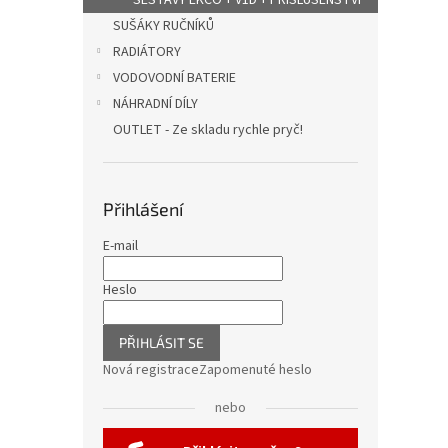
SESTAVY EKCO + V1D + PŘÍSLUŠENSTVÍ
SUŠÁKY RUČNÍKŮ
RADIÁTORY
VODOVODNÍ BATERIE
NÁHRADNÍ DÍLY
OUTLET - Ze skladu rychle pryč!
Přihlášení
E-mail
Heslo
PŘIHLÁSIT SE
Nová registrace
Zapomenuté heslo
nebo