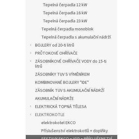
n
Tepelná čerpadla 12 kW
e
Tepelná čerpadla 16 kW
l
Tepelná čerpadla 23 kW
Tepelná čerpadla monoblok
Tepelná čerpadla s akumulační nádrží
BOJLERY od 20-ti litrů
PRŮTOKOVÉ OHŘÍVAČE
ZÁSOBNÍKOVÉ OHŘÍVAČE VODY do 15-ti
litrů
ZÁSOBNÍKY TUV S VÝMĚNÍKEM
KOMBINOVANÉ BOJLERY "IDE"
ZÁSOBNÍK TUV S AKUMULAČNÍ NÁDRŽÍ
AKUMULAČNÍ NÁDRŽE
ELEKTRICKÁ TOPNÁ TĚLESA
ELEKTROKOTLE
elektrokotel EKCO
Příslušenství elektrokotlů + doplňky