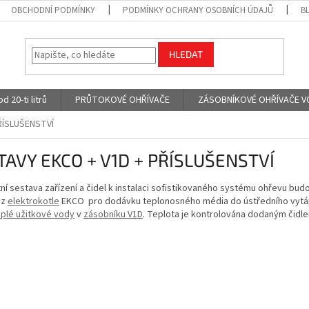
OBCHODNÍ PODMÍNKY
PODMÍNKY OCHRANY OSOBNÍCH ÚDAJŮ
B
HLEDAT
 20-ti litrů
PRŮTOKOVÉ OHŘÍVAČE
ZÁSOBNÍKOVÉ OHŘÍVAČE VODY
ŘÍSLUŠENSTVÍ
TAVY EKCO + V1D + PŘÍSLUŠENSTVÍ
í sestava zařízení a čidel k instalaci sofistikovaného systému ohřevu bud
 z
elektrokotle
EKCO pro dodávku teplonosného média do ústředního vytápěn
eplé užitkové vody
v
zásobníku V1D
. Teplota je kontrolována dodaným čidl