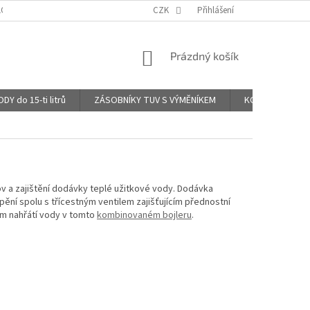
LOG - KOMENTÁŘE UŽIVATELŮ
CZK
Přihlášení
NÁKUPNÍ
Prázdný košík
KOŠÍK
 do 15-ti litrů
ZÁSOBNÍKY TUV S VÝMĚNÍKEM
KOMBINOVANÉ B
ov a zajištění dodávky teplé užitkové vody. Dodávka
í spolu s třícestným ventilem zajišťujícím přednostní
em nahřátí vody v tomto
kombinovaném bojleru
.