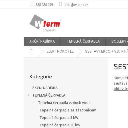
Přejít
558 358 079
info@wterm.cz
na
obsah
AKČNÍ NABÍDKA
TEPELNÁ ČERPADLA
BOJLERY od
Domů
ELEKTROKOTLE
SESTAVY EKCO + V1D + P
P
SES
o
Přeskočit
s
Kategorie
kategorie
Kompletn
t
sestává
r
AKČNÍ NABÍDKA
ohřev t
a
TEPELNÁ ČERPADLA
n
Tepelná čerpadla vzduch voda
n
í
Tepelná čerpadla se zásobníkem
p
Tepelná čerpadla 8 kW
a
Tepelná čerpadla 10 kW