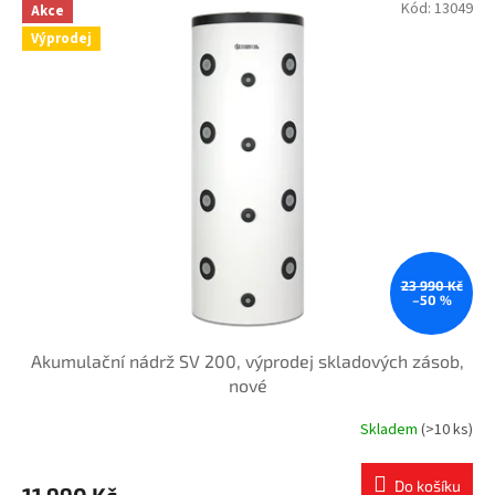
Kód:
13049
Akce
Výprodej
23 990 Kč
–50 %
Akumulační nádrž SV 200, výprodej skladových zásob,
nové
Skladem
(>10 ks)
Do košíku
11 990 Kč