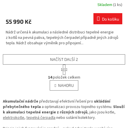
Skladem
(1 ks)
Do košíku
55 990 Kč
Nádrž určená k akumulaci a následné distribuci tepelné energie
z kotlů na pevná paliva, tepelných čerpadel případně jiných zdrojů
tepla. Nádrž obsahuje výměník pro připojení...
NAČÍST DALŠÍ 2
S
1
2
t
O
r
14
položek celkem
v
á
l
NAHORU
n
á
k
d
o
v
Akumulační nádrže
představují efektivní řešení pro
a
ukládání
á
přebytečného tepla
a optimalizaci provozu topného systému.
c
Slouží
n
k akumulaci tepelné energie z různých zdrojů
í
, jako jsou kotle,
í
elektrokotle
,
tepelná čerpadla
nebo solární kolektory.
p
r