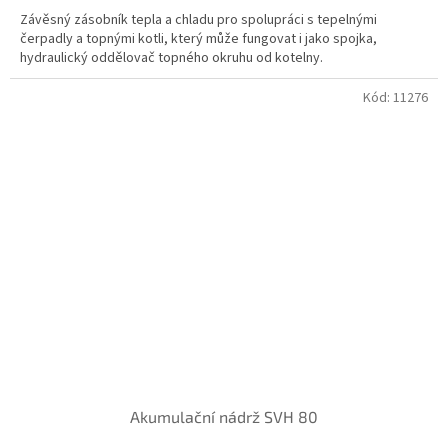
Závěsný zásobník tepla a chladu pro spolupráci s tepelnými
čerpadly a topnými kotli, který může fungovat i jako spojka,
hydraulický oddělovač topného okruhu od kotelny.
Kód:
11276
Akumulační nádrž SVH 80