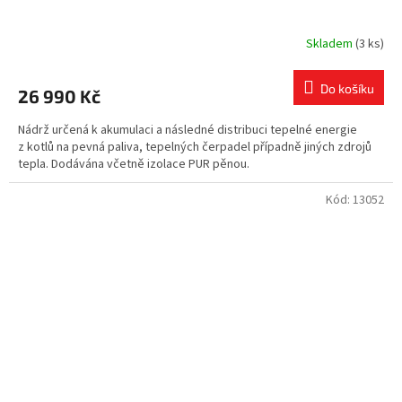
Skladem
(3 ks)
Do košíku
26 990 Kč
Nádrž určená k akumulaci a následné distribuci tepelné energie
z kotlů na pevná paliva, tepelných čerpadel případně jiných zdrojů
tepla. Dodávána včetně izolace PUR pěnou.
Kód:
13052