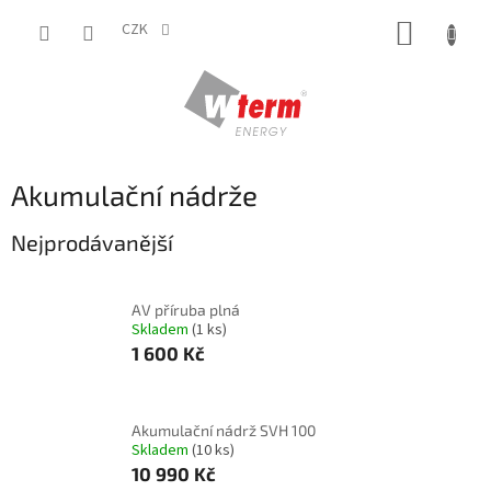
Přejít
NÁKUP
na
CZK
obsah
KOŠÍK
Akumulační nádrže
Nejprodávanější
AV příruba plná
Skladem
(1 ks)
1 600 Kč
Akumulační nádrž SVH 100
Skladem
(10 ks)
10 990 Kč