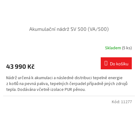
Akumulační nádrž SV 500 (VA/500)
Skladem
(5 ks)
Do košíku
43 990 Kč
Nádrž určená k akumulaci a následné distribuci tepelné energie
z kotlů na pevná paliva, tepelných čerpadel případně jiných zdrojů
tepla. Dodávána včetně izolace PUR pěnou.
Kód:
11277