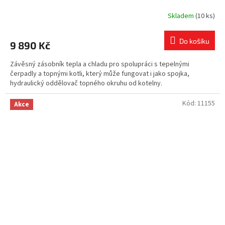
Skladem
(10 ks)
Do košíku
9 890 Kč
Závěsný zásobník tepla a chladu pro spolupráci s tepelnými
čerpadly a topnými kotli, který může fungovat i jako spojka,
hydraulický oddělovač topného okruhu od kotelny.
Kód:
11155
Akce