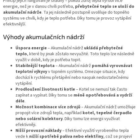
Princip jejich fungování je snadný – pokud zdroj tepla vyrobí více
v
energie, než je v danou chvíli potřeba,
k
přebytečné teplo se uloží do
akumulační nádrže
. Ta jej následně postupně uvolňuje do topného
y
systému ve chvíli, kdy je teplo potřeba. Díky tomu je provoz vytápění
v
efektivnější.
ý
p
Výhody akumulačních nádrží
i
s
u
Úspora energie
– Akumulační nádrž
ukládá přebytečné
teplo
, které by jinak zůstalo nevyužité. Toto teplo lze následně
využít v době, kdy je potřeba topit.
Stabilnější teplota
– Akumulační nádrž
pomáhá vyrovnávat
teplotní výkyvy
v topném systému. Omezuje situace, kdy
dochází k rychlému přetápění nebo naopak nedostatečnému
vytápění.
Prodloužení životnosti kotle
– Kotel se nemusí tak často
zapínat a vypínat. Díky tomu se
méně opotřebovává a vydrží
déle
.
Možnost kombinace více zdrojů
– Akumulační nádrž
umožňuje
propojit více zdrojů tepla, například
kotel, tepelné čerpadlo
nebo solární kolektory
. Díky tomu lze energii využívat
efektivněji.
Nižší provozní náklady
– Efektivní využití vyrobeného tepla
vede k
nižší spotřebě paliva nebo elektřiny
, což se projeví