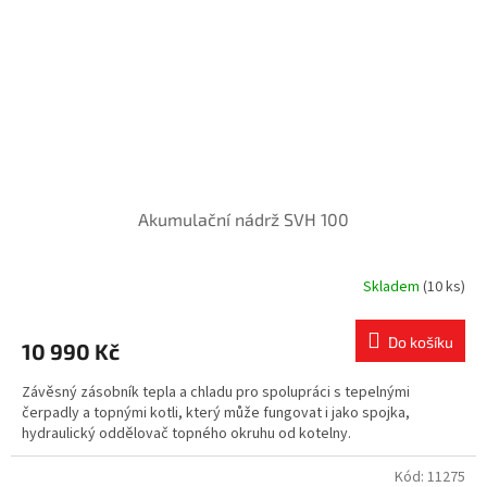
Akumulační nádrž SVH 100
Skladem
(10 ks)
Do košíku
10 990 Kč
Závěsný zásobník tepla a chladu pro spolupráci s tepelnými
čerpadly a topnými kotli, který může fungovat i jako spojka,
hydraulický oddělovač topného okruhu od kotelny.
Kód:
11275