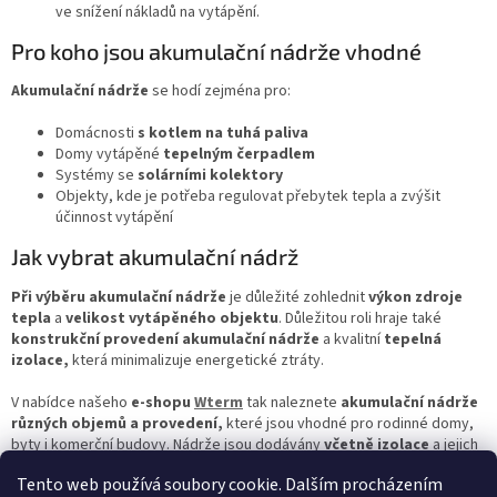
ve snížení nákladů na vytápění.
Pro koho jsou akumulační nádrže vhodné
Akumulační nádrže
se hodí zejména pro:
Domácnosti
s kotlem na tuhá paliva
Domy vytápěné
tepelným čerpadlem
Systémy se
solárními kolektory
Objekty, kde je potřeba regulovat přebytek tepla a zvýšit
účinnost vytápění
Jak vybrat akumulační nádrž
Při výběru akumulační nádrže
je důležité zohlednit
výkon zdroje
tepla
a
velikost vytápěného objektu
. Důležitou roli hraje také
konstrukční provedení akumulační nádrže
a kvalitní
tepelná
izolace,
která minimalizuje energetické ztráty.
V nabídce našeho
e-shopu
Wterm
tak naleznete
akumulační nádrže
různých objemů a provedení,
které jsou vhodné pro rodinné domy,
byty i komerční budovy. Nádrže jsou dodávány
včetně izolace
a jejich
vnitřní povrch z ocelového plechu je pasivován. Vybrané varianty je
Tento web používá soubory cookie. Dalším procházením
navíc možné vybavit
jedním spirálovým výměníkem
, přičemž toto