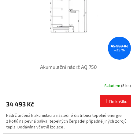
45 990 Kč
–25 %
Akumulační nádrž AQ 750
Skladem
(5 ks)
Do košíku
34 493 Kč
Nádrž určená k akumulaci a následné distribuci tepelné energie
z kotlů na pevná paliva, tepelných čerpadel případně jiných zdrojů
tepla. Dodávána včetně izolace .