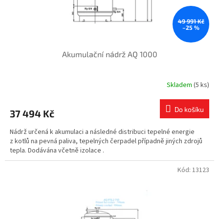
k
t
ů
49 991 Kč
–25 %
Akumulační nádrž AQ 1000
Skladem
(5 ks)
Do košíku
37 494 Kč
Nádrž určená k akumulaci a následné distribuci tepelné energie
z kotlů na pevná paliva, tepelných čerpadel případně jiných zdrojů
tepla. Dodávána včetně izolace .
Kód:
13123