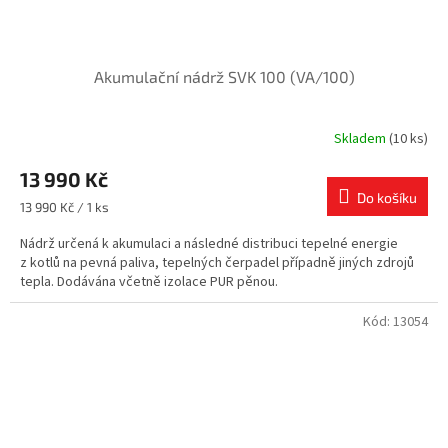
Akumulační nádrž SVK 100 (VA/100)
Skladem
(10 ks)
Průměrné
hodnocení
13 990 Kč
produktu
je
Do košíku
Měrná
13 990 Kč / 1 ks
4,4
cena:
z
Nádrž určená k akumulaci a následné distribuci tepelné energie
5
z kotlů na pevná paliva, tepelných čerpadel případně jiných zdrojů
hvězdiček.
tepla. Dodávána včetně izolace PUR pěnou.
Kód:
13054