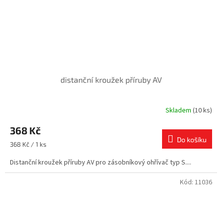
distanční kroužek příruby AV
Skladem
(10 ks)
368 Kč
Do košíku
Měrná
368 Kč / 1 ks
cena:
Distanční kroužek příruby AV pro zásobníkový ohřívač typ S....
Kód:
11036