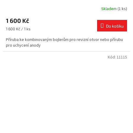
Skladem
(1 ks)
1 600 Kč
Do košíku
Měrná
1 600 Kč / 1 ks
cena:
Příruba ke kombinovaným bojlerům pro revizní otvor nebo přírubu
pro uchycení anody
Kód:
11115