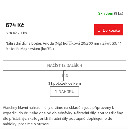
Skladem
(8 ks)
674 Kč
Do košíku
Měrná
674 Kč / 1 ks
cena:
Náhradní díl na bojler. Anoda (Mg) hořčíková 20x800mm / závit G3/4".
Materiál Magnesium (hořčík)
NAČÍST 12 DALŠÍCH
S
1
3
t
O
r
31
položek celkem
v
á
l
NAHORU
n
á
k
d
o
v
Všechny hlavní náhradní díly držíme na skladě a jsou připraveny k
a
á
expedici do druhého dne od objednávky. Náhradní díly jsou roztříděny
c
n
dle příslušných kategorií.Náhradní díly postupně doplňujeme do
í
í
nabídky, prosíme o strpení.
p