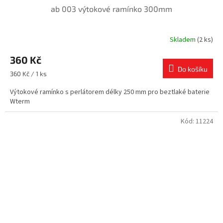
ab 003 výtokové ramínko 300mm
Skladem
(2 ks)
360 Kč
Do košíku
Měrná
360 Kč / 1 ks
cena:
Výtokové ramínko s perlátorem délky 250 mm pro beztlaké baterie
Wterm
Kód:
11224