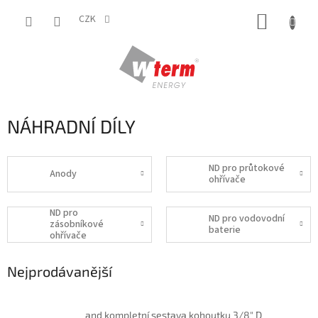
Přejít
NÁKUP
na
CZK
obsah
KOŠÍK
NÁHRADNÍ DÍLY
ND pro průtokové
Anody
ohřívače
ND pro
ND pro vodovodní
zásobníkové
baterie
ohřívače
Nejprodávanější
and kompletní sestava kohoutku 3/8" D