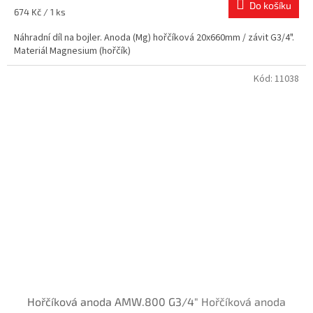
Do košíku
Měrná
674 Kč / 1 ks
cena:
Náhradní díl na bojler. Anoda (Mg) hořčíková 20x660mm / závit G3/4".
Materiál Magnesium (hořčík)
Kód:
11038
Hořčíková anoda AMW.800 G3/4"
Hořčíková anoda