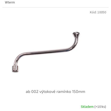
Wterm
Kód:
10050
ab 002 výtokové ramínko 150mm
Skladem
(>10 ks)
Průměrné