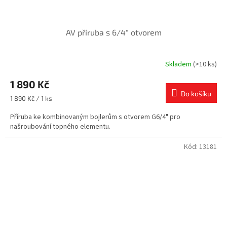
AV příruba s 6/4" otvorem
Skladem
(>10 ks)
1 890 Kč
Do košíku
Měrná
1 890 Kč / 1 ks
cena:
Příruba ke kombinovaným bojlerům s otvorem G6/4" pro
našroubování topného elementu.
Kód:
13181