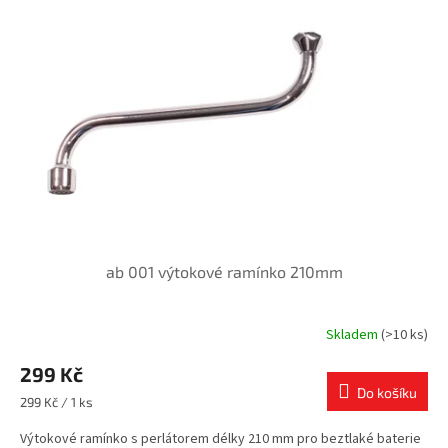
k
i
t
s
ů
p
r
o
d
u
k
t
ů
ab 001 výtokové ramínko 210mm
Skladem
(>10 ks)
299 Kč
Do košíku
Měrná
299 Kč / 1 ks
cena:
Výtokové ramínko s perlátorem délky 210 mm pro beztlaké baterie