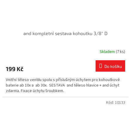
and kompletní sestava kohoutku 3/8" D
Skladem
(7 ks)
Do košíku
199 Kč
Vnitřní těleso ventilu spolu s příslušným úchytem pro kohoutkové
baterie ab 10x a ab 30x. SESTAVA and těleso hlavice + and úchyt
zdarma. Fixace úchytu šroubkem.
Kód:
10133