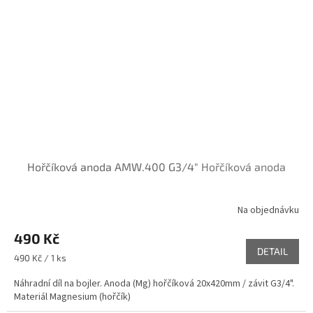
Hořčíková anoda AMW.400 G3/4"
Hořčíková anoda
Na objednávku
490 Kč
DETAIL
Měrná
490 Kč / 1 ks
cena:
Náhradní díl na bojler. Anoda (Mg) hořčíková 20x420mm / závit G3/4".
Materiál Magnesium (hořčík)