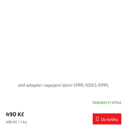
atd adapter napojení dolní EPPE/KDE5/EPPL
Skladem
(>10 ks)
490 Kč
Do košíku
Měrná
490 Kč / 1 ks
cena: