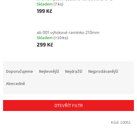
Skladem
(7 ks)
199 Kč
ab 001 výtokové ramínko 210mm
Skladem
(>10 ks)
299 Kč
Ř
a
Doporučujeme
Nejlevnější
Nejdražší
Nejprodávanější
z
e
Abecedně
n
í
p
OTEVŘÍT FILTR
r
o
V
Kód:
10051
d
ý
u
p