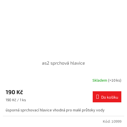
as2 sprchová hlavice
Skladem
(>10 ks)
190 Kč
Do košíku
Měrná
190 Kč / 1 ks
cena:
úsporná sprchovací hlavice vhodná pro malé průtoky vody
Kód:
10999