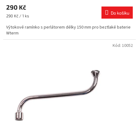
hodnocení
290 Kč
produktu
je
Do košíku
Měrná
290 Kč / 1 ks
4,7
cena:
z
Výtokové ramínko s perlátorem délky 150 mm pro beztlaké baterie
5
Wterm
hvězdiček.
Kód:
10052