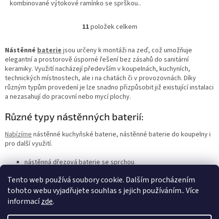
kombinované výtokové ramínko se sprškou..
11
položek celkem
O
v
l
Nástěnné
baterie
jsou určeny k montáži na zeď, což umožňuje
á
elegantní a prostorově úsporné řešení bez zásahů do sanitární
d
keramiky. Využití nacházejí především v koupelnách, kuchyních,
a
technických místnostech, ale i na chatách či v provozovnách. Díky
c
různým typům provedení je lze snadno přizpůsobit již existující instalaci
í
a nezasahují do pracovní nebo mycí plochy.
p
r
Různé typy nástěnných baterií:
v
k
Nabízíme
nástěnné kuchyňské baterie, nástěnné baterie do koupelny i
y
pro další využití.
v
ý
nástěnná dřezová baterie se sprchou
p
nástěnná umyvadlová baterie
i
Tento web používá soubory cookie. Dalším procházením
nástěnná páková baterie
s
nástěnná kohoutková baterie
tohoto webu vyjadřujete souhlas s jejich používáním.. Více
u
informací
zde
.
Z