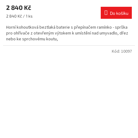
2 840 Kč
Do košíku
Měrná
2 840 Kč / 1 ks
cena:
Horní kohoutková beztlaká baterie s přepínačem ramínko - sprška
pro ohřívače z otevřeným výtokem k umístění nad umyvadlo, dřez
nebo ke sprchovému koutu,
Kód:
10097