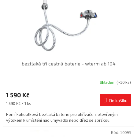
beztlaká tři cestná baterie - wterm ab 104
Skladem
(>10 ks)
1 590 Kč
Do košíku
Měrná
1 590 Kč / 1 ks
cena:
Horní kohoutková beztlaká baterie pro ohřívače z otevřeným
výtokem k umístění nad umyvadlo nebo dřez se sprškou.
Kód:
10095