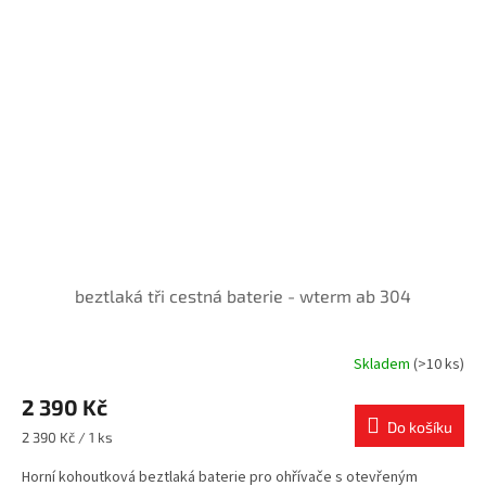
beztlaká tři cestná baterie - wterm ab 304
Skladem
(>10 ks)
2 390 Kč
Do košíku
Měrná
2 390 Kč / 1 ks
cena:
Horní kohoutková beztlaká baterie pro ohřívače s otevřeným