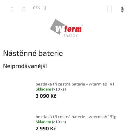
Přejít
NÁKUP
na
CZK
obsah
KOŠÍK
Nástěnné baterie
Nejprodávanější
beztlaká tři cestná baterie - wterm ab 141
Skladem
(>10 ks)
3 090 Kč
beztlaká tři cestná baterie - wterm ab 131g
Skladem
(>10 ks)
2 990 Kč