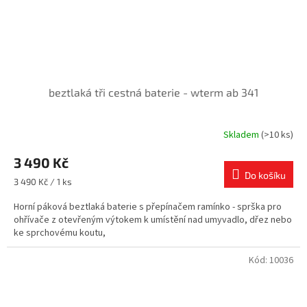
beztlaká tři cestná baterie - wterm ab 341
Skladem
(>10 ks)
3 490 Kč
Do košíku
Měrná
3 490 Kč / 1 ks
cena:
Horní páková beztlaká baterie s přepínačem ramínko - sprška pro
ohřívače z otevřeným výtokem k umístění nad umyvadlo, dřez nebo
ke sprchovému koutu,
Kód:
10036