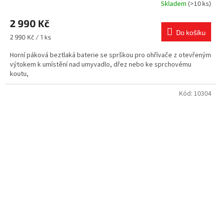
Skladem
(>10 ks)
2 990 Kč
Do košíku
Měrná
2 990 Kč / 1 ks
cena:
Horní páková beztlaká baterie se sprškou pro ohřívače z otevřeným
výtokem k umístění nad umyvadlo, dřez nebo ke sprchovému
koutu,
Kód:
10304