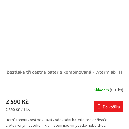
beztlaká tři cestná baterie kombinovaná - wterm ab 111
Skladem
(>10 ks)
2 590 Kč
Do košíku
Měrná
2 590 Kč / 1 ks
cena:
Horní kohoutková beztlaká vodovodní baterie pro ohřívače
z otevřeným výtokem k umístění nad umyvadlo nebo dřez