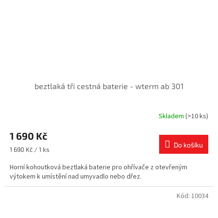
beztlaká tři cestná baterie - wterm ab 301
Skladem
(>10 ks)
1 690 Kč
Do košíku
Měrná
1 690 Kč / 1 ks
cena:
Horní kohoutková beztlaká baterie pro ohřívače z otevřeným
výtokem k umístění nad umyvadlo nebo dřez.
Kód:
10034