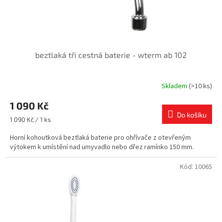
k
t
ů
beztlaká tři cestná baterie - wterm ab 102
Skladem
(>10 ks)
1 090 Kč
Do košíku
Měrná
1 090 Kč / 1 ks
cena:
Horní kohoutková beztlaká baterie pro ohřívače z otevřeným
výtokem k umístění nad umyvadlo nebo dřez ramínko 150 mm.
Kód:
10065