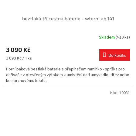
beztlaká tři cestná baterie - wterm ab 141
Skladem
(>10 ks)
3 090 Kč
Do košíku
Měrná
3 090 Kč / 1 ks
cena:
Horní páková beztlaká baterie s přepínačem ramínko - sprška pro
ohřívače z otevřeným výtokem k umístění nad umyvadlo, dřez nebo
ke sprchovému koutu,
Kód:
10031