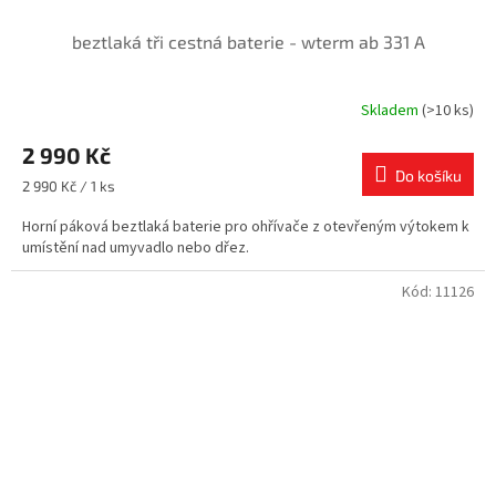
beztlaká tři cestná baterie - wterm ab 331 A
Skladem
(>10 ks)
2 990 Kč
Do košíku
Měrná
2 990 Kč / 1 ks
cena:
Horní páková beztlaká baterie pro ohřívače z otevřeným výtokem k
umístění nad umyvadlo nebo dřez.
Kód:
11126