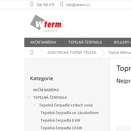
Přejít
558 358 079
info@wterm.cz
na
obsah
AKČNÍ NABÍDKA
TEPELNÁ ČERPADLA
BOJLERY od
Domů
ELEKTRICKÁ TOPNÁ TĚLESA
Topná tělesa
P
Top
o
Přeskočit
s
Kategorie
kategorie
Nejpr
t
r
AKČNÍ NABÍDKA
a
TEPELNÁ ČERPADLA
n
Tepelná čerpadla vzduch voda
n
í
Tepelná čerpadla se zásobníkem
p
Tepelná čerpadla 8 kW
a
Tepelná čerpadla 10 kW
Ř