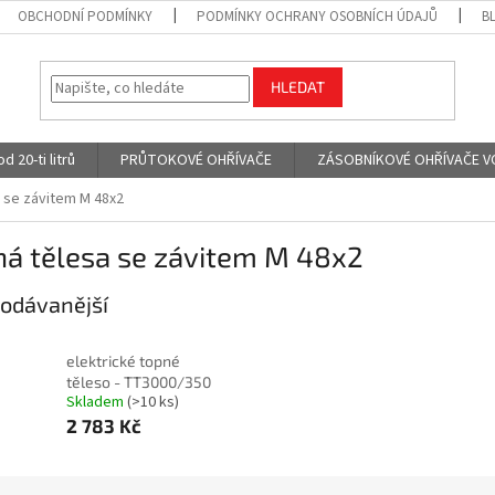
OBCHODNÍ PODMÍNKY
PODMÍNKY OCHRANY OSOBNÍCH ÚDAJŮ
B
HLEDAT
 20-ti litrů
PRŮTOKOVÉ OHŘÍVAČE
ZÁSOBNÍKOVÉ OHŘÍVAČE VODY
 se závitem M 48x2
ná tělesa se závitem M 48x2
odávanější
elektrické topné
těleso - TT3000/350
Skladem
(>10 ks)
2 783 Kč