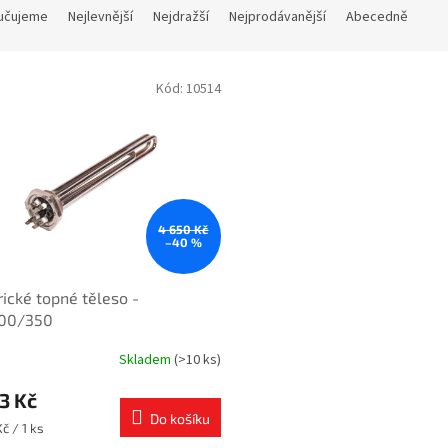
učujeme
Nejlevnější
Nejdražší
Nejprodávanější
Abecedně
Kód:
10514
4 650 Kč
–40 %
rické topné těleso -
00/350
Skladem
(>10 ks)
rné
cení
3 Kč
ktu
Do košíku
č / 1 ks