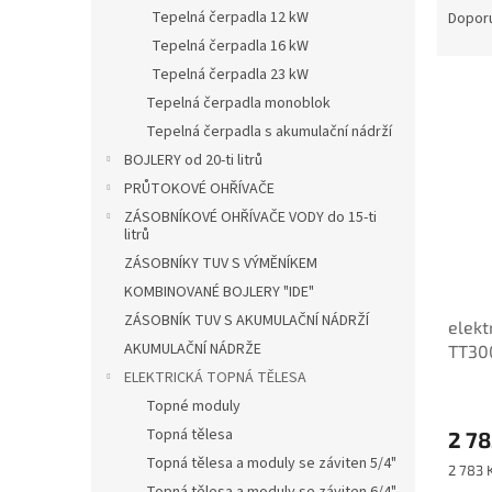
n
a
Tepelná čerpadla 12 kW
Dopor
e
z
Tepelná čerpadla 16 kW
l
e
Tepelná čerpadla 23 kW
V
n
Tepelná čerpadla monoblok
ý
í
Tepelná čerpadla s akumulační nádrží
p
p
i
r
BOJLERY od 20-ti litrů
s
o
PRŮTOKOVÉ OHŘÍVAČE
p
d
ZÁSOBNÍKOVÉ OHŘÍVAČE VODY do 15-ti
r
u
litrů
o
k
ZÁSOBNÍKY TUV S VÝMĚNÍKEM
d
t
KOMBINOVANÉ BOJLERY "IDE"
u
ů
ZÁSOBNÍK TUV S AKUMULAČNÍ NÁDRŽÍ
elekt
k
AKUMULAČNÍ NÁDRŽE
TT30
t
ů
ELEKTRICKÁ TOPNÁ TĚLESA
Průmě
Topné moduly
hodno
Topná tělesa
2 78
produ
je
Topná tělesa a moduly se záviten 5/4"
Měrná
2 783 K
4,7
cena: