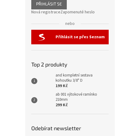
PŘIHLÁSIT SE
Nová registrace
Zapomenuté heslo
nebo
Přihlásit se přes Seznam
Top 2 produkty
and kompletní sestava
kohoutku 3/8" D
199 Kč
ab 001 výtokové ramínko
210mm
299 Kč
Odebírat newsletter