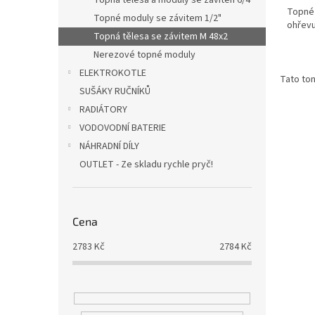
Topná tělesa a moduly se záviten 6/4"
z
Topné 
Topné moduly se závitem 1/2"
5
ohřevu
hvězdi
Topná tělesa se závitem M 48x2
Nerezové topné moduly
ELEKTROKOTLE
Tato ton
SUŠÁKY RUČNÍKŮ
RADIÁTORY
VODOVODNÍ BATERIE
NÁHRADNÍ DÍLY
OUTLET - Ze skladu rychle pryč!
Cena
2783
Kč
2784
Kč