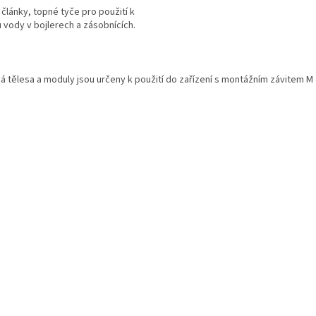
články, topné tyče pro použití k
 vody v bojlerech a zásobnících.
ček.
O
v
á tělesa a moduly jsou určeny k použití do zařízení s montážním závitem M
l
á
d
a
c
í
p
r
v
k
y
v
ý
p
i
s
u