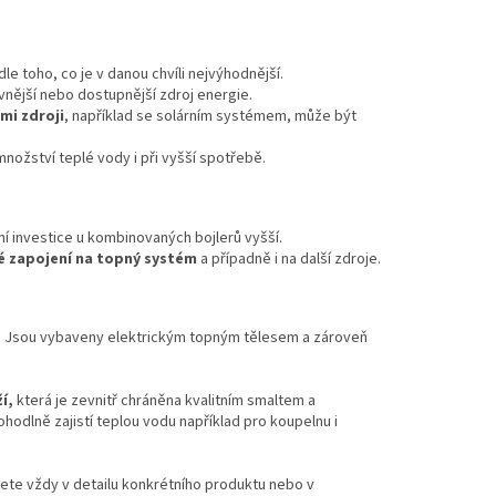
le toho, co je v danou chvíli nejvýhodnější.
vnější nebo dostupnější zdroj energie.
mi zdroji
, například se solárním systémem, může být
množství teplé vody i při vyšší spotřebě.
í investice u kombinovaných bojlerů vyšší.
 zapojení na topný systém
a případně i na další zdroje.
. Jsou vybaveny elektrickým topným tělesem a zároveň
ží,
která je zevnitř chráněna kvalitním smaltem a
ohodlně zajistí teplou vodu například pro koupelnu i
ete vždy v detailu konkrétního produktu nebo v