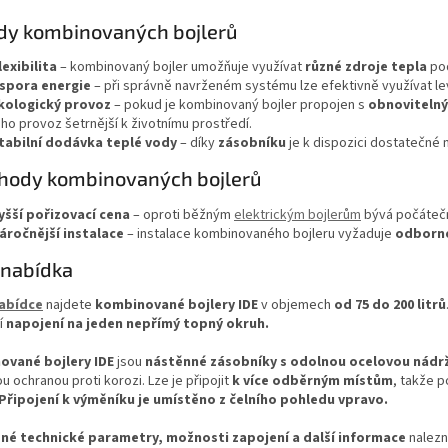
a
dy kombinovaných bojlerů
c
í
lexibilita
– kombinovaný bojler umožňuje využívat
různé zdroje tepla
pod
p
spora energie
– při správně navrženém systému lze efektivně využívat le
r
kologický provoz
– pokud je kombinovaný bojler propojen s
obnovitelný
v
eho provoz šetrnější k životnímu prostředí.
k
tabilní dodávka teplé vody
– díky
zásobníku
je k dispozici dostatečné 
y
v
hody kombinovaných bojlerů
ý
p
yšší pořizovací cena
– oproti běžným
elektrickým bojlerům
bývá počátečn
i
áročnější instalace
– instalace kombinovaného bojleru vyžaduje
odborné
s
u
 nabídka
nabídce
najdete
kombinované bojlery IDE
v objemech
od 75 do 200 litrů
í
napojení na jeden nepřímý topný okruh.
ované bojlery IDE
jsou
nástěnné zásobníky s odolnou ocelovou nádr
 ochranou proti korozi. Lze je připojit
k více odběrným místům
, takže p
Připojení k výměníku je umístěno z čelního pohledu vpravo.
é technické parametry, možnosti zapojení a další informace
nalezn