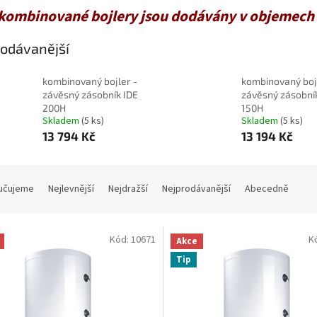
kombinované bojlery jsou dodávány v objemech 75
odávanější
kombinovaný bojler -
kombinovaný boj
závěsný zásobník IDE
závěsný zásobní
200H
150H
Skladem
(5 ks)
Skladem
(5 ks)
13 794 Kč
13 194 Kč
učujeme
Nejlevnější
Nejdražší
Nejprodávanější
Abecedně
Kód:
10671
K
Akce
Tip