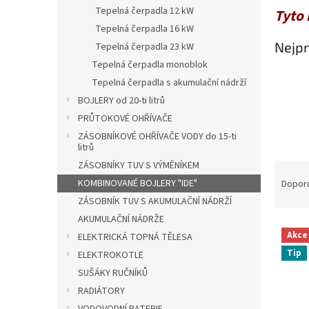
n
Tepelná čerpadla 12 kW
Tyto 
e
Tepelná čerpadla 16 kW
l
Nejpr
Tepelná čerpadla 23 kW
Tepelná čerpadla monoblok
Tepelná čerpadla s akumulační nádrží
BOJLERY od 20-ti litrů
PRŮTOKOVÉ OHŘÍVAČE
ZÁSOBNÍKOVÉ OHŘÍVAČE VODY do 15-ti
litrů
ZÁSOBNÍKY TUV S VÝMĚNÍKEM
Ř
a
KOMBINOVANÉ BOJLERY "IDE"
Dopor
z
ZÁSOBNÍK TUV S AKUMULAČNÍ NÁDRŽÍ
e
AKUMULAČNÍ NÁDRŽE
V
n
Akce
ELEKTRICKÁ TOPNÁ TĚLESA
ý
í
Tip
ELEKTROKOTLE
p
p
i
r
SUŠÁKY RUČNÍKŮ
s
o
RADIÁTORY
p
d