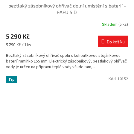
beztlaký zásobníkový ohřívač dolní umístění s baterií -
A
FAFU 5 D
R
Skladem
(5 ks)
M
5 290 Kč
Do košíku
A
Měrná
5 290 Kč / 1 ks
cena:
Beztlaký zásobníkový ohřívač spolu s kohoutkovou stojánkovou
baterií ramínko 155 mm. Elektrický zásobníkový, beztlakový ohřívač
vody je určen na přípravu teplé vody všude tam,...
Kód:
10152
Tip