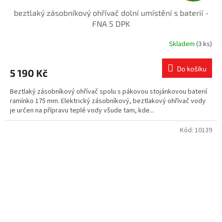
beztlaký zásobníkový ohřívač dolní umístění s baterií -
A
FNA 5 DPK
R
Skladem
(3 ks)
Průměrné
hodnocení
M
produktu
Do košíku
5 190 Kč
je
A
4,5
Beztlaký zásobníkový ohřívač spolu s pákovou stojánkovou baterií
z
ramínko 175 mm. Elektrický zásobníkový, beztlakový ohřívač vody
5
je určen na přípravu teplé vody všude tam, kde...
hvězdiček.
Kód:
10139