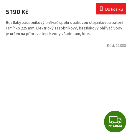
hodnocení
M
produktu
Do košíku
5 190 Kč
je
A
4,8
Beztlaký zásobníkový ohřívač spolu s pákovou stojánkovou baterií
z
ramínko 225 mm. Elektrický zásobníkový, beztlakový ohřívač vody
5
je určen na přípravu teplé vody všude tam, kde...
hvězdiček.
Kód:
11088
Z
ZDARMA
D