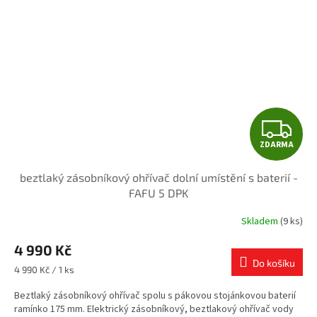
Z
ZDARMA
D
beztlaký zásobníkový ohřívač dolní umístění s baterií -
A
FAFU 5 DPK
R
Skladem
(9 ks)
Průměrné
hodnocení
M
4 990 Kč
produktu
je
Do košíku
A
Měrná
4 990 Kč / 1 ks
4,4
cena:
z
Beztlaký zásobníkový ohřívač spolu s pákovou stojánkovou baterií
5
ramínko 175 mm. Elektrický zásobníkový, beztlakový ohřívač vody