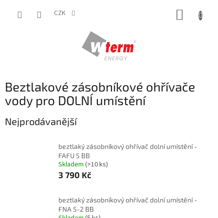
Přejít
NÁKUP
na
CZK
obsah
KOŠÍK
Beztlakové zásobníkové ohřívače
vody pro DOLNÍ umístění
Nejprodávanější
beztlaký zásobníkový ohřívač dolní umístění -
FAFU 5 BB
Skladem
(>10 ks)
3 790 Kč
beztlaký zásobníkový ohřívač dolní umístění -
FNA 5-2 BB