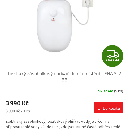
Z
ZDARMA
D
beztlaký zásobníkový ohřívač dolní umístění - FNA 5-2
A
BB
R
Skladem
(5 ks)
M
3 990 Kč
Do košíku
A
Měrná
3 990 Kč / 1 ks
cena:
Elektrický zásobníkový, beztlakový ohřívač vody je určen na
přípravu teplé vody všude tam, kde jsou nutné časté odběry teplé