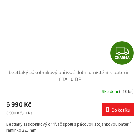
Z
ZDARMA
D
beztlaký zásobníkový ohřívač dolní umístění s baterií -
A
FTA 10 DP
R
Skladem
(>10 ks)
Průměrné
hodnocení
M
6 990 Kč
produktu
je
Do košíku
A
Měrná
6 990 Kč / 1 ks
5,0
cena:
z
Beztlaký zásobníkový ohřívač spolu s pákovou stojánkovou baterií
5
ramínko 225 mm.
hvězdiček.