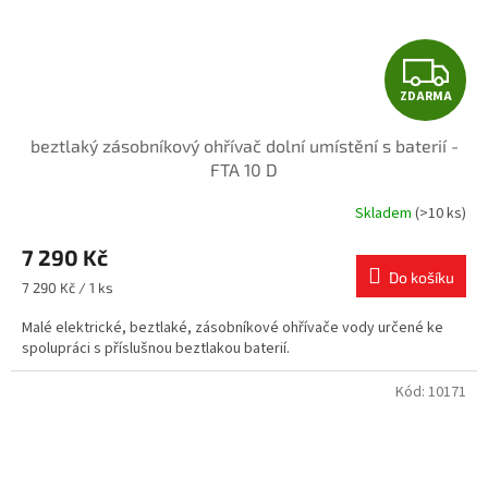
Z
ZDARMA
D
beztlaký zásobníkový ohřívač dolní umístění s baterií -
A
FTA 10 D
R
Skladem
(>10 ks)
Průměrné
hodnocení
M
7 290 Kč
produktu
je
Do košíku
A
Měrná
7 290 Kč / 1 ks
5,0
cena:
z
Malé elektrické, beztlaké, zásobníkové ohřívače vody určené ke
5
spolupráci s příslušnou beztlakou baterií.
hvězdiček.
Kód:
10171