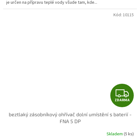
hvězdiček.
je určen na přípravu teplé vody všude tam, kde...
Kód:
10115
Z
ZDARMA
D
beztlaký zásobníkový ohřívač dolní umístění s baterií -
A
FNA 5 DP
R
Skladem
(5 ks)
Průměrné