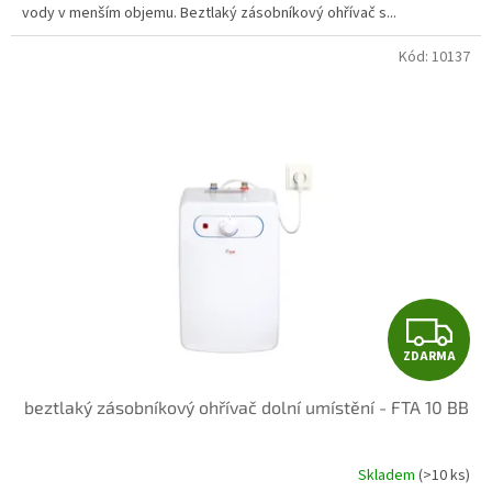
vody v menším objemu. Beztlaký zásobníkový ohřívač s...
Kód:
10137
Z
ZDARMA
D
beztlaký zásobníkový ohřívač dolní umístění - FTA 10 BB
A
R
Skladem
(>10 ks)