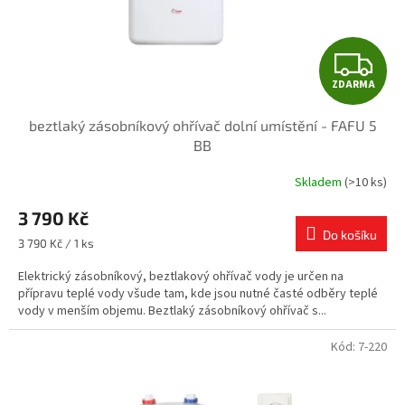
u
k
t
Z
ů
ZDARMA
D
beztlaký zásobníkový ohřívač dolní umístění - FAFU 5
A
BB
R
Skladem
(>10 ks)
M
3 790 Kč
Do košíku
A
Měrná
3 790 Kč / 1 ks
cena:
Elektrický zásobníkový, beztlakový ohřívač vody je určen na
přípravu teplé vody všude tam, kde jsou nutné časté odběry teplé
vody v menším objemu. Beztlaký zásobníkový ohřívač s...
Kód:
7-220