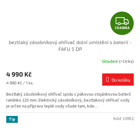
Z
ZDARMA
D
beztlaký zásobníkový ohřívač dolní umístění s baterií -
A
FAFU 5 DP
R
Skladem
(>10 ks)
M
4 990 Kč
Do košíku
A
Měrná
4 990 Kč / 1 ks
cena:
Beztlaký zásobníkový ohřívač spolu s pákovou stojánkovou baterií
ramínko 225 mm. Elektrický zásobníkový, beztlakový ohřívač vody
je určen na přípravu teplé vody všude tam, kde...
Kód:
10952
Tip