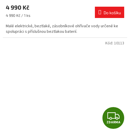
M
4 990 Kč
Do košíku
A
Měrná
4 990 Kč / 1 ks
cena:
Malé elektrické, beztlaké, zásobníkové ohřívače vody určené ke
spolupráci s příslušnou beztlakou baterií.
Kód:
10113
Z
ZDARMA
D