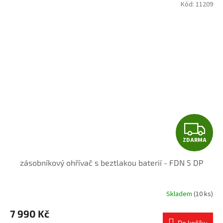
Kód:
11209
Z
ZDARMA
D
zásobníkový ohřívač s beztlakou baterií - FDN 5 DP
A
R
Skladem
(10 ks)
Průměrné
hodnocení
M
7 990 Kč
produktu
Do košíku