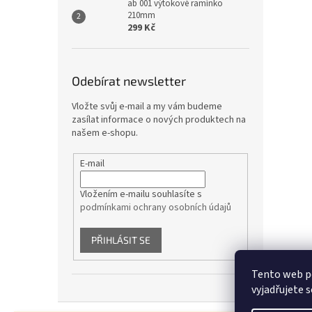
ab 001 výtokové ramínko
210mm
299 Kč
Odebírat newsletter
Vložte svůj e-mail a my vám budeme
zasílat informace o nových produktech na
našem e-shopu.
E-mail
Vložením e-mailu souhlasíte s
podmínkami ochrany osobních údajů
PŘIHLÁSIT SE
Tento web p
vyjadřujete s
Z