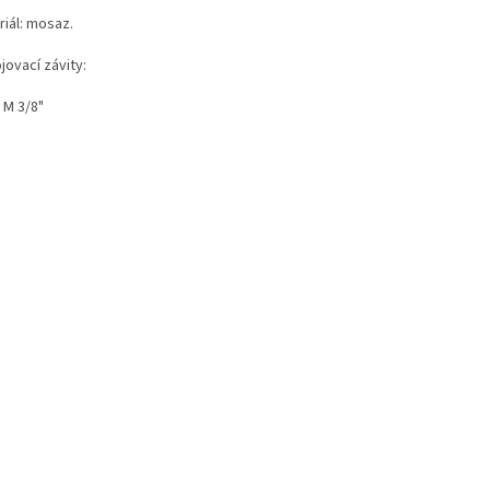
riál: mosaz.
jovací závity:
 M 3/8"