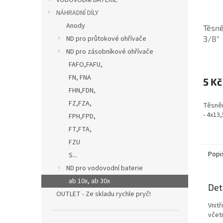
VODOVODNÍ BATERIE
NÁHRADNÍ DÍLY
Anody
Těsně
ND pro průtokové ohřívače
3/8"
ND pro zásobníkové ohřívače
FAFO,FAFU,
FN, FNA
5 Kč
FHN,FDN,
FZ,FZA,
Těsněn
- 4x13
FPH,FPD,
FT,FTA,
FZU
Popi
S...
ND pro vodovodní baterie
ab 10x, ab 30x
Det
OUTLET - Ze skladu rychle pryč!
Vnitř
včet