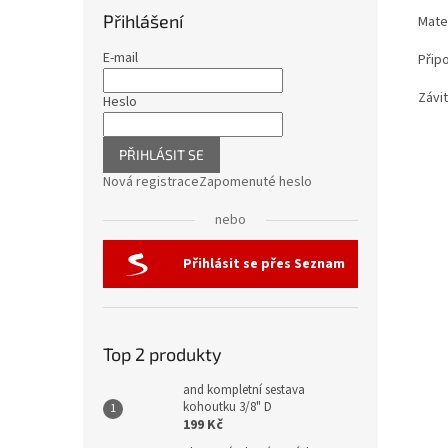
Přihlášení
Mate
E-mail
Připo
Závit
Heslo
PŘIHLÁSIT SE
Nová registrace
Zapomenuté heslo
nebo
Přihlásit se přes Seznam
Top 2 produkty
and kompletní sestava
kohoutku 3/8" D
199 Kč