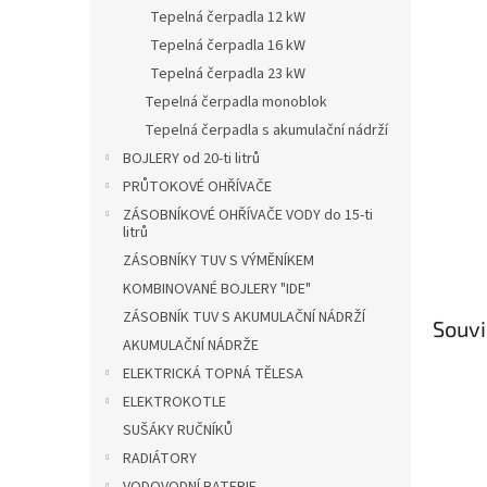
n
Tepelná čerpadla 12 kW
e
Tepelná čerpadla 16 kW
l
Tepelná čerpadla 23 kW
Tepelná čerpadla monoblok
Tepelná čerpadla s akumulační nádrží
BOJLERY od 20-ti litrů
PRŮTOKOVÉ OHŘÍVAČE
ZÁSOBNÍKOVÉ OHŘÍVAČE VODY do 15-ti
litrů
ZÁSOBNÍKY TUV S VÝMĚNÍKEM
KOMBINOVANÉ BOJLERY "IDE"
ZÁSOBNÍK TUV S AKUMULAČNÍ NÁDRŽÍ
Souvi
AKUMULAČNÍ NÁDRŽE
ELEKTRICKÁ TOPNÁ TĚLESA
ELEKTROKOTLE
SUŠÁKY RUČNÍKŮ
RADIÁTORY