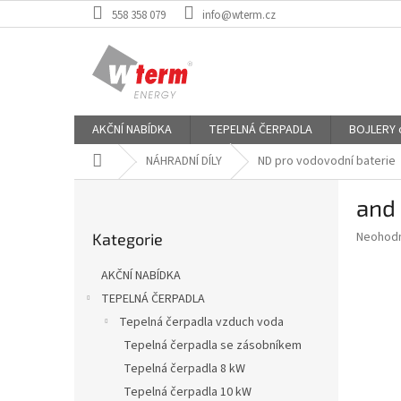
Přejít
558 358 079
info@wterm.cz
na
obsah
AKČNÍ NABÍDKA
TEPELNÁ ČERPADLA
BOJLERY od
Domů
NÁHRADNÍ DÍLY
ND pro vodovodní baterie
P
and
o
Přeskočit
s
Průměr
Neohod
Kategorie
kategorie
t
hodnoce
r
produkt
AKČNÍ NABÍDKA
a
je
TEPELNÁ ČERPADLA
0,0
n
z
Tepelná čerpadla vzduch voda
n
5
í
Tepelná čerpadla se zásobníkem
hvězdič
p
Tepelná čerpadla 8 kW
a
Tepelná čerpadla 10 kW