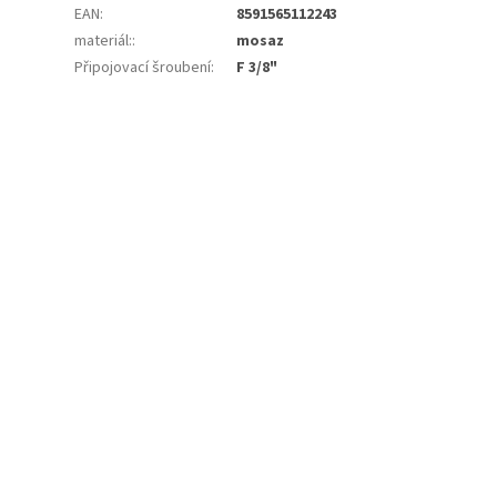
EAN
:
8591565112243
materiál:
:
mosaz
Připojovací šroubení
:
F 3/8"