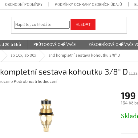
OBCHODNÍ PODMÍNKY
PODMÍNKY OCHRANY OSOBNÍCH ÚDAJŮ
B
HLEDAT
 20-ti litrů
PRŮTOKOVÉ OHŘÍVAČE
ZÁSOBNÍKOVÉ OHŘÍVAČE VODY
ab 10x, ab 30x
and kompletní sestava kohoutku 3/8" D
 kompletní sestava kohoutku 3/8" D
1122
né
noceno
Podrobnosti hodnocení
ní
199
u
164 Kč b
Měrná
Skla
cena:
ek.