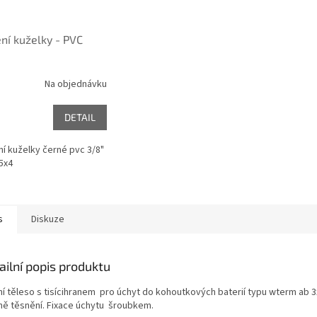
ní kuželky - PVC
Na objednávku
DETAIL
í kuželky černé pvc 3/8"
,5x4
s
Diskuze
ailní popis produktu
ní těleso s tisícihranem pro úchyt do kohoutkových baterií typu wterm ab 3
ně těsnění. Fixace úchytu šroubkem.