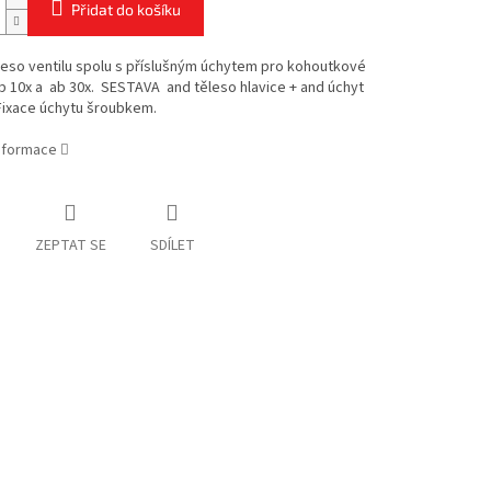
Přidat do košíku
ěleso ventilu spolu s příslušným úchytem pro kohoutkové
b 10x a ab 30x. SESTAVA and těleso hlavice + and úchyt
Fixace úchytu šroubkem.
informace
ZEPTAT SE
SDÍLET