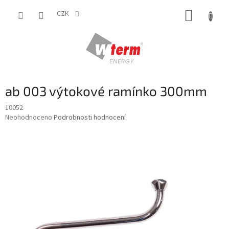
Přejít
NÁKUP
na
CZK
obsah
KOŠÍK
ab 003 výtokové ramínko 300mm
10052
Průměrné
Neohodnoceno
Podrobnosti hodnocení
hodnocení
produktu
je
0,0
z
5
hvězdiček.