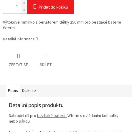
Přidat do košíku
Výtokové ramínko s perlátorem délky 250 mm pro beztlaké
baterie
Wterm
Detailní informace
ZEPTAT SE
SDÍLET
Popis
Diskuze
Detailní popis produktu
Náhradní díl pro
beztlaké baterie
Wterm s ovládáním kohoutky
nebo pákou