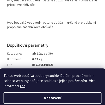
typy beztlaké vodovodní baterie ab 10x = určené pro nasazené
průtokové ohřívače
typy beztlaké vodovodní baterie ab 30x = určené pro trubkami
propojené zásobníkové ohřívače
Doplňkové parametry
Kategorie
:
ab 10x, ab 30x
Hmotnost
:
0.02 kg
EAN
:
8591565100523
Průměr ramínka
:
13 mm
Tento web používá soubory cookie. Dalším procházením
Závit
:
G 1/2"
tohoto webu vyjadřujete souhlas s jejich používáním.. Více
informací
zde
.
Z
á
Nastavení
Vytvořil Shoptet
p