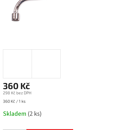
360 Kč
298 Kč bez DPH
Měrná
360 Kč / 1 ks
cena:
Skladem
(2 ks)