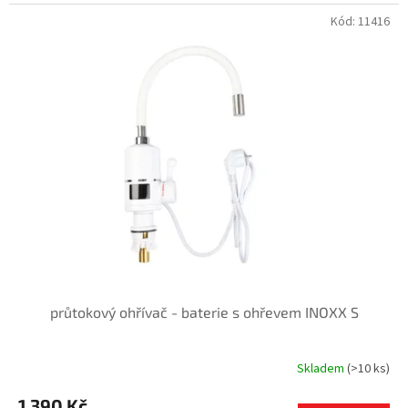
Kód:
11416
průtokový ohřívač - baterie s ohřevem INOXX S
Skladem
(>10 ks)
Průměrné
hodnocení
1 390 Kč
produktu