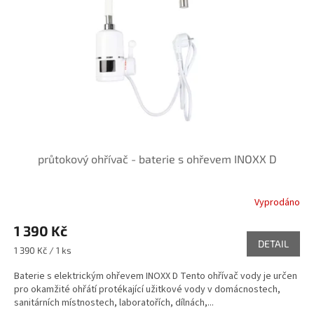
průtokový ohřívač - baterie s ohřevem INOXX D
Vyprodáno
1 390 Kč
DETAIL
Měrná
1 390 Kč / 1 ks
cena:
Baterie s elektrickým ohřevem INOXX D Tento ohřívač vody je určen
pro okamžité ohřátí protékající užitkové vody v domácnostech,
sanitárních místnostech, laboratořích, dílnách,...