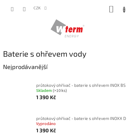
Přejít
NÁKUP
na
CZK
obsah
KOŠÍK
Baterie s ohřevem vody
Nejprodávanější
průtokový ohřívač - baterie s ohřevem INOX BS
Skladem
(>10 ks)
1 390 Kč
průtokový ohřívač - baterie s ohřevem INOXX D
Vyprodáno
1 390 Kč