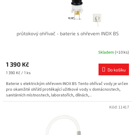
k
t
ů
průtokový ohřívač - baterie s ohřevem INOX BS
Skladem
(>10 ks)
1 390 Kč
Do košíku
Měrná
1 390 Kč / 1 ks
cena:
Baterie s elektrickým ohřevem INOX BS Tento ohřívač vody je určen
pro okamžité ohřátí protékající užitkové vody v domácnostech,
sanitárních místnostech, laboratořích, dílnách,...
Kód:
11417