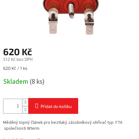
620 Kč
512 Kč bez DPH
Měrná
620 Kč / 1 ks
cena:
Skladem
(8 ks)
Přidat do košíku
Měděný topný článek pro beztlaký zásobníkový ohřívač typ FTA
společnosti Wterm