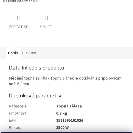
Detailní informace
ZEPTAT SE
SDÍLET
Popis
Diskuze
Detailní popis produktu
Měděná topná spirála -
Topný článek
je dodáván s připojovacími
noži 6,3mm.
Doplňkové parametry
Kategorie
:
Topná tělesa
Hmotnost
:
0.7 kg
EAN
:
8591565101926
Příkon
:
1500 W