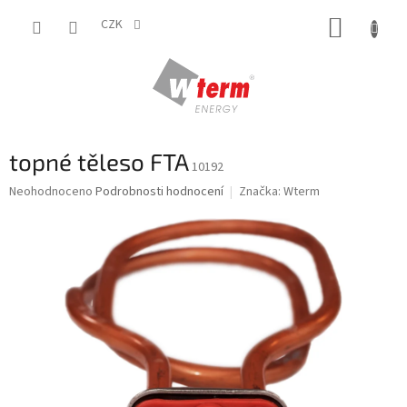
Přejít
NÁKUP
na
CZK
obsah
KOŠÍK
topné těleso FTA
10192
Průměrné
Neohodnoceno
Podrobnosti hodnocení
Značka:
Wterm
hodnocení
produktu
je
0,0
z
5
hvězdiček.