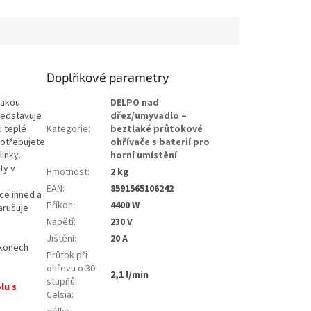
Doplňkové parametry
lakou
DELPO nad
edstavuje
dřez/umyvadlo –
u teplé
Kategorie
:
beztlaké průtokové
potřebujete
ohřívače s baterií pro
linky.
horní umístění
ty v
Hmotnost
:
2 kg
EAN
:
8591565106242
ce ihned a
Příkon
:
4400 W
aručuje
Napětí
:
230 V
Jištění
:
20 A
íkonech
Průtok při
ohřevu o 30
2,1 l/min
stupňů
lu s
Celsia
: