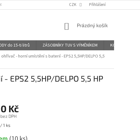
LOG - KOMENTÁŘE UŽIVATELŮ
CZK
Přihlášení
NÁKUPNÍ
Prázdný košík
KOŠÍK
 do 15-ti litrů
ZÁSOBNÍKY TUV S VÝMĚNÍKEM
KOMBINOVANÉ B
ohřívač - horní umístění s baterií - EPS2 5,5HP/DELPO 5,5
ií - EPS2 5,5HP/DELPO 5,5 HP
90 Kč
 bez DPH
/ 1 ks
dem
(10 ks)