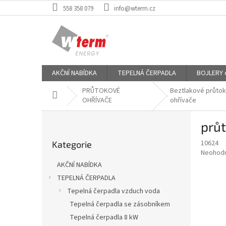
Přejít
558 358 079
info@wterm.cz
na
obsah
AKČNÍ NABÍDKA
TEPELNÁ ČERPADLA
BOJLERY od
PRŮTOKOVÉ
Beztlakové průto
Domů
OHŘÍVAČE
ohřívače
P
průt
o
Přeskočit
s
10624
Kategorie
kategorie
t
Průměr
Neohod
r
hodnoce
AKČNÍ NABÍDKA
a
produkt
TEPELNÁ ČERPADLA
je
n
0,0
Tepelná čerpadla vzduch voda
n
z
í
Tepelná čerpadla se zásobníkem
5
p
Tepelná čerpadla 8 kW
hvězdič