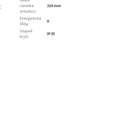
délka
ramínka
210 mm
F
armatury
:
Energetická
A
třída
:
Stupeň
IP25
krytí
: