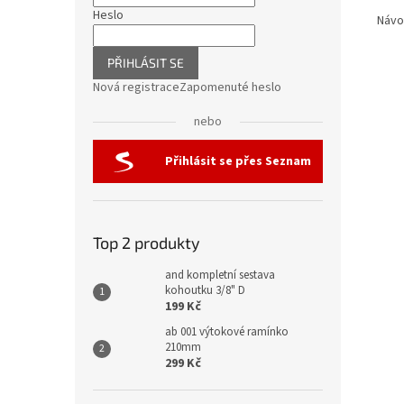
Heslo
Návo
PŘIHLÁSIT SE
Nová registrace
Zapomenuté heslo
nebo
Přihlásit se přes Seznam
Top 2 produkty
and kompletní sestava
kohoutku 3/8" D
199 Kč
ab 001 výtokové ramínko
210mm
299 Kč