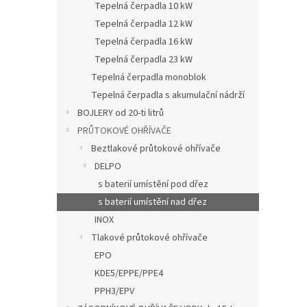
a
Tepelná čerpadla 10 kW
n
Tepelná čerpadla 12 kW
e
Tepelná čerpadla 16 kW
l
Tepelná čerpadla 23 kW
Tepelná čerpadla monoblok
Tepelná čerpadla s akumulační nádrží
BOJLERY od 20-ti litrů
PRŮTOKOVÉ OHŘÍVAČE
Beztlakové průtokové ohřívače
DELPO
s baterií umístění pod dřez
s baterií umístění nad dřez
INOX
Tlakové průtokové ohřívače
EPO
KDE5/EPPE/PPE4
PPH3/EPV