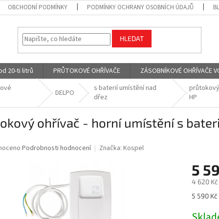
OBCHODNÍ PODMÍNKY
PODMÍNKY OCHRANY OSOBNÍCH ÚDAJŮ
B
HLEDAT
 20-ti litrů
PRŮTOKOVÉ OHŘÍVAČE
ZÁSOBNÍKOVÉ OHŘÍVAČE VODY
kové
s baterií umístění nad
průtokový 
DELPO
dřez
HP
okový ohřívač - horní umístění s bater
né
noceno
Podrobnosti hodnocení
Značka:
Kospel
ní
5 5
u
4 620 Kč
Měrná
5 590 Kč 
cena:
ek.
Skla