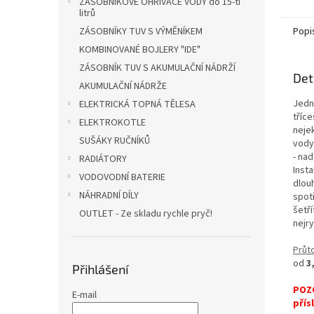
ZÁSOBNÍKOVÉ OHŘÍVAČE VODY do 15-ti
litrů
ZÁSOBNÍKY TUV S VÝMĚNÍKEM
Popi
KOMBINOVANÉ BOJLERY "IDE"
ZÁSOBNÍK TUV S AKUMULAČNÍ NÁDRŽÍ
Det
AKUMULAČNÍ NÁDRŽE
Jedn
ELEKTRICKÁ TOPNÁ TĚLESA
tříc
ELEKTROKOTLE
neje
SUŠÁKY RUČNÍKŮ
vody
- nad
RADIÁTORY
Insta
VODOVODNÍ BATERIE
dlou
NÁHRADNÍ DÍLY
spot
šetř
OUTLET - Ze skladu rychle pryč!
nejr
Průt
od
3
Přihlášení
POZO
E-mail
přís