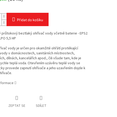
Přidat do košíku
ý průtokový beztlaký ohřívač vody včetně baterie - EPS2
LPO 5,5 HP
ívač vody je určen pro okamžité ohřátí protékající
 vody v domácnostech, sanitárních místnostech,
ích, dílnách, kancelářích apod., čili všude tam, kde je
ychle teplá voda. Otevřením uzávěru teplé vody se
cky provede zapnutí ohřívače a jeho uzavřením dojde k
hřívače.
informace
ZEPTAT SE
SDÍLET