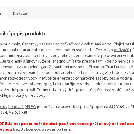
A
s
Diskuze
ailní popis produktu
á se o malý, úsporný,
beztlakový ohřívač vody
vybavený odpovídající bezt
estnou pákovou armaturou pro jedno odběrové místo. Tento typ
ohřívačů
př
konomičtější způsob ohřevu vody, ohřívá vodu okamžitě po otevření ventil
. Je tak malý a šikovný, že jej snadno umístíte přesně tam, kde ho nejvíce 
 umyvadlo v koupelně, garáži, sanitární místnosti, či nad skříňku kuchyňské 
lací přístroje v těsné blízkosti odběrného místa minimalizujete tepelné ztrá
hých rozvodech vody, netvoříte energeticky náročné zásoby teplé vody a
řebujete pouze tolik energie, kolik použijete vody. Teplou vodu máte po ru
íte životní prostředí! Topný odporový drát je umístěn přímo ve vodě, což z
ychlejší možný ohřev vody.
okový ohřívač
DELPO
je dodáván v provedení pro připojení na
230 V AC
v př
,5, 4,4 a
5,5 kW
R!! Je bezpodmínečně nutné používat tento průtokový ohřívač spo
lušnou
beztlakou vodovodní baterií
.