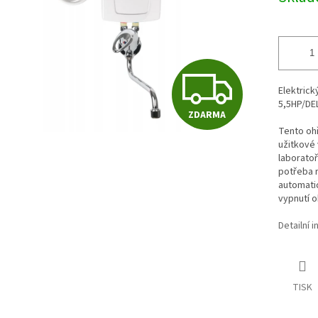
Z
Elektrick
5,5HP/DE
ZDARMA
D
Tento ohř
užitkové
laboratoř
A
potřeba r
automati
vypnutí o
R
Detailní 
M
TISK