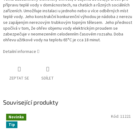
přípravu teplé vody v domácnostech, na chatách a různých sociálních
zařízeních. Umožňuje instalaci u jednoho nebo u více odběrných míst
teplé vody. Jeho konstrukční konkurenční výhodou je nádoba z nerezu
se zapájeným nerezovým trubkovým topným tělesem. Jeho přednost
spočívá v tom, že ohřev objemu vody elektrickým proudem se
zabezpečuje v neomezeném celodenním časovém rozsahu. Doba
ohřevu užitkové vody na teplotu 65°C je cca 18 minut.
Detailní informace
ZEPTAT SE
SDÍLET
Související produkty
Kód:
11221
Novinka
Tip