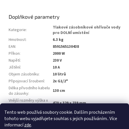
Doplňkové parametry
Tlakové zásobníkové ohřívače vody
Kategorie
:
pro DOLNÍ umístění
Hmotnost
:
6.3 kg
EAN
:
8591565130438
Příkon
:
2000 W
Napětí
:
230 V
Jištění
:
10 A
Objem zásobníku
:
10 litrů
Připojovací šroubení
:
2x G1/2"
Délka přivodního kabelu
130 cm
do zásuvky
:
Vnější rozměry výška x
470 x 329 x 239 mm
šířka x hloubka
:
Tento web používá soubory cookie. Dalším procházením
Stupeň krytí
:
IP24
tohoto webu vyjadřujete souhlas s jejich používáním.. Více
informací
zde
.