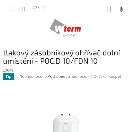
Přejít
NÁKUP
na
CZK
obsah
KOŠÍK
tlakový zásobníkový ohřívač dolní
umístění - POC.D 10/FDN 10
13043
Průměrné
Neohodnoceno
Podrobnosti hodnocení
Značka:
Kospel
Tip
hodnocení
produktu
je
0,0
z
5
hvězdiček.