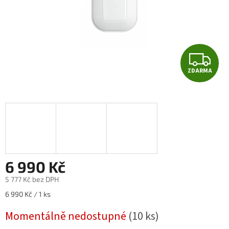
Z
ZDARMA
D
A
R
M
A
6 990 Kč
5 777 Kč bez DPH
Měrná
6 990 Kč / 1 ks
cena:
Momentálně nedostupné
(10 ks)