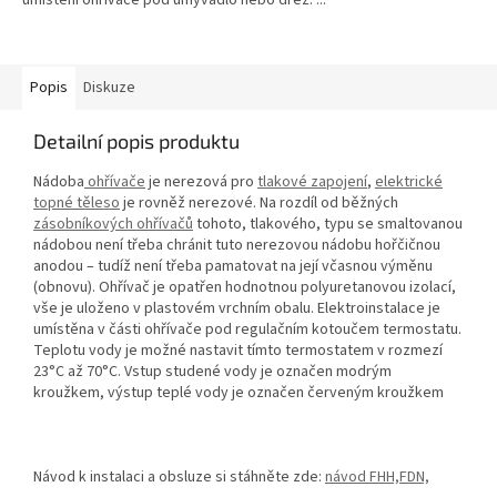
umístění ohřívače pod umyvadlo nebo dřez. ...
Popis
Diskuze
Detailní popis produktu
Nádoba
ohřívače
je nerezová pro
tlakové zapojení
,
elektrické
topné těleso
je rovněž nerezové. Na rozdíl od běžných
zásobníkových ohřívačů
tohoto, tlakového, typu se smaltovanou
nádobou není třeba chránit tuto nerezovou nádobu hořčičnou
anodou – tudíž není třeba pamatovat na její včasnou výměnu
(obnovu). Ohřívač je opatřen hodnotnou polyuretanovou izolací,
vše je uloženo v plastovém vrchním obalu. Elektroinstalace je
umístěna v části ohřívače pod regulačním kotoučem termostatu.
Teplotu vody je možné nastavit tímto termostatem v rozmezí
23°C až 70°C. Vstup studené vody je označen modrým
kroužkem, výstup teplé vody je označen červeným kroužkem
Návod k instalaci a obsluze si stáhněte zde:
návod FHH,FDN,