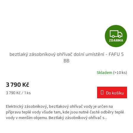
Z
ZDARMA
D
beztlaký zásobníkový ohřívač dolní umístění - FAFU 5
A
BB
R
Skladem
(>10 ks)
M
3 790 Kč
A
Měrná
3 790 Kč / 1 ks
Do košíku
cena:
Elektrický zásobníkový, beztlakový ohřívač vody je určen na
přípravu teplé vody všude tam, kde jsou nutné časté odběry teplé
vody v menším objemu. Beztlaký zásobníkový ohřívač s...