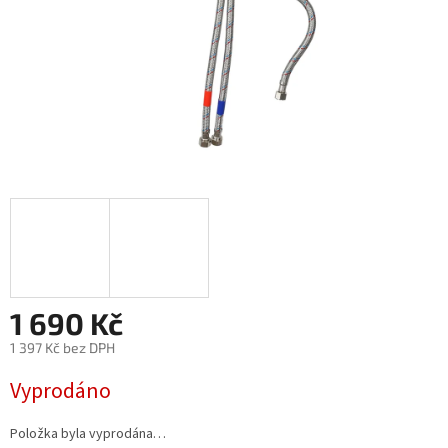
1 690 Kč
1 397 Kč bez DPH
Měrná
Vyprodáno
cena:
Položka byla vyprodána…