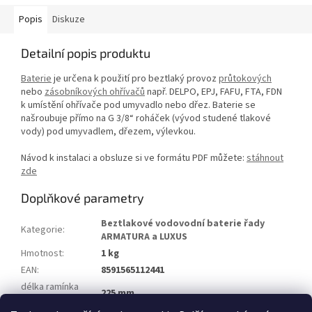
Popis
Diskuze
Detailní popis produktu
Baterie
je určena k použití pro beztlaký provoz
průtokových
nebo
zásobníkových ohřívačů
např. DELPO, EPJ, FAFU, FTA, FDN
k umístění ohřívače pod umyvadlo nebo dřez. Baterie se
našroubuje přímo na G 3/8“ roháček (vývod studené tlakové
vody) pod umyvadlem, dřezem, výlevkou.
Návod k instalaci a obsluze si ve formátu PDF můžete:
stáhnout
zde
Doplňkové parametry
Beztlakové vodovodní baterie řady
Kategorie
:
ARMATURA a LUXUS
Hmotnost
:
1 kg
EAN
:
8591565112441
délka ramínka
225 mm
armatury
: