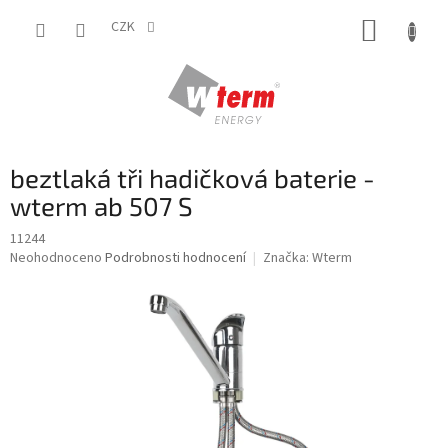
Přejít
NÁKUP
na
CZK
obsah
KOŠÍK
beztlaká tři hadičková baterie -
wterm ab 507 S
11244
Průměrné
Neohodnoceno
Podrobnosti hodnocení
Značka:
Wterm
hodnocení
produktu
je
0,0
z
5
hvězdiček.