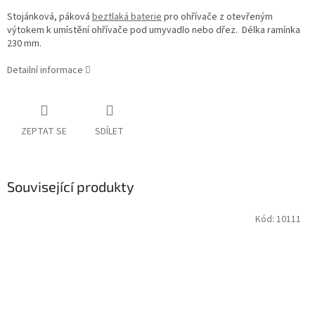
Stojánková, páková
beztlaká baterie
pro ohřívače z otevřeným
výtokem k umístění ohřívače pod umyvadlo nebo dřez. Délka ramínka
230 mm.
Detailní informace
ZEPTAT SE
SDÍLET
Související produkty
Kód:
10111