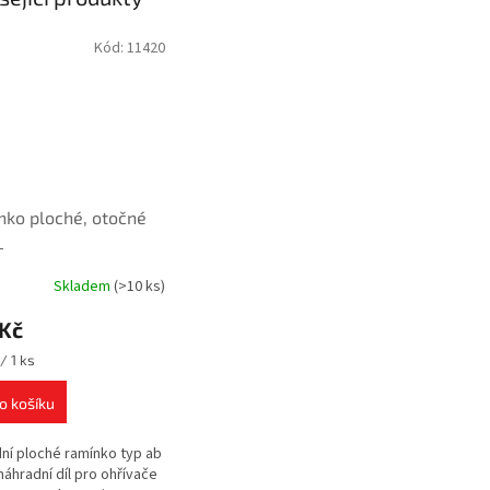
Kód:
11420
ko ploché, otočné
_
Skladem
(>10 ks)
 Kč
/ 1 ks
o košíku
ní ploché ramínko typ ab
 náhradní díl pro ohřívače