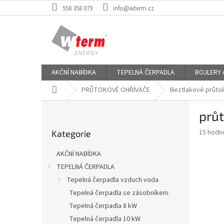
Přejít
558 358 079
info@wterm.cz
na
obsah
AKČNÍ NABÍDKA
TEPELNÁ ČERPADLA
BOJLERY od
Domů
PRŮTOKOVÉ OHŘÍVAČE
Beztlakové průto
P
průt
o
Přeskočit
s
Průměr
15 hodn
Kategorie
kategorie
t
hodnoce
r
produkt
AKČNÍ NABÍDKA
a
je
TEPELNÁ ČERPADLA
3,9
n
z
Tepelná čerpadla vzduch voda
n
5
í
Tepelná čerpadla se zásobníkem
hvězdič
p
Tepelná čerpadla 8 kW
a
Tepelná čerpadla 10 kW