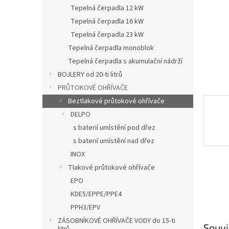
n
Tepelná čerpadla 12 kW
e
Tepelná čerpadla 16 kW
l
Tepelná čerpadla 23 kW
Tepelná čerpadla monoblok
Tepelná čerpadla s akumulační nádrží
BOJLERY od 20-ti litrů
PRŮTOKOVÉ OHŘÍVAČE
Beztlakové průtokové ohřívače
DELPO
s baterií umístění pod dřez
s baterií umístění nad dřez
INOX
Tlakové průtokové ohřívače
EPO
KDE5/EPPE/PPE4
PPH3/EPV
ZÁSOBNÍKOVÉ OHŘÍVAČE VODY do 15-ti
Souvi