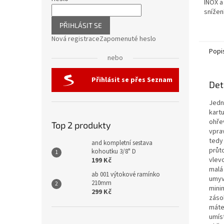
INOX a
snížen
PŘIHLÁSIT SE
Nová registrace
Zapomenuté heslo
Popi
nebo
Přihlásit se přes Seznam
Det
Jedn
kart
ohře
Top 2 produkty
vpra
tedy
and kompletní sestava
průt
kohoutku 3/8" D
vlev
199 Kč
malá 
ab 001 výtokové ramínko
umyva
210mm
mini
299 Kč
záso
máte 
umís