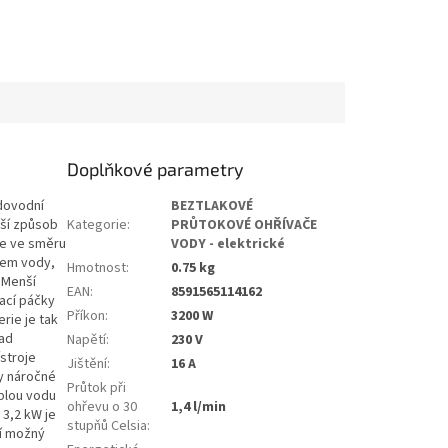
Doplňkové parametry
dovodní
BEZTLAKOVÉ
ší způsob
Kategorie
:
PRŮTOKOVÉ OHŘÍVAČE
še ve směru
VODY - elektrické
kem vody,
Hmotnost
:
0.75 kg
 Menší
EAN
:
8591565114162
ací páčky
Příkon
:
3200 W
rie je tak
nad
Napětí
:
230 V
ístroje
Jištění
:
16 A
ky náročné
Průtok při
eplou vodu
ohřevu o 30
1,4 l/min
 3,2 kW je
stupňů Celsia
:
ší možný