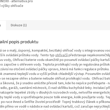
 INOXX - alternativa pro
í výšky ohřívače
s
Diskuze (1)
ailní popis produktu
á se o malý, úsporný, kompaktní, beztlaký ohřívač vody s integrovanou vo
uší k ovládání průtoku vody. Tento typ
ohřívačů
představuje nejekonomičtěj
vu vody, Ohřívací baterie vodu okamžitě po posunutí ovládací páčky kartu
vo započne s ohřevem vody. Teplota protékající vody je regulována průto
 závisí na otočení ovládací páčky vpravo, která má funkci regulace průtoku.
ok znamená teplejší vodu a vyšší průtok chladnější výstup. Posunutím ovlád
o se nezapne ohřev a baterie nebude ohřívat protékající vodu. Ohřívací bate
a šikovná, že ji snadno umístíte přesně tam, kde ho nejvíce potřebujete - 
dlo, garáži, sanitární místnosti, či nad skříňku kuchyňské linky. Instalací př
malizujete tepelné ztráty v dlouhých rozvodech vody, netvoříte energetic
by teplé vody a spotřebujete pouze tolik energie, kolik použijete vody. T
po ruce ihned a šetříte životní prostředí! Topný trubkový článek o příkonu
těn přímo ve vodě v nádobce nad ovládací kartuší, což zaručuje nejrychlej