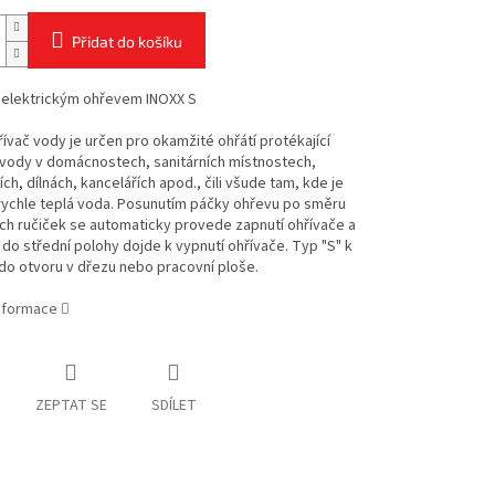
Přidat do košíku
s elektrickým ohřevem INOXX S
ívač vody je určen pro okamžité ohřátí protékající
 vody v domácnostech, sanitárních místnostech,
ích, dílnách, kancelářích apod., čili všude tam, kde je
rychle teplá voda. Posunutím páčky ohřevu po směru
ch ručiček se automaticky provede zapnutí ohřívače a
do střední polohy dojde k vypnutí ohřívače. Typ "S" k
do otvoru v dřezu nebo pracovní ploše.
informace
ZEPTAT SE
SDÍLET