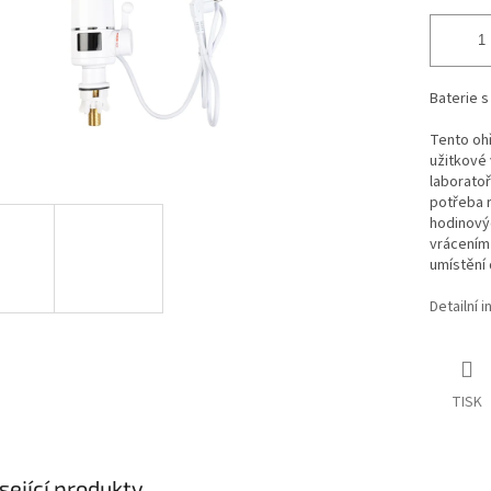
Baterie 
Tento ohř
užitkové
laboratoř
potřeba 
hodinový
vrácením 
umístění 
Detailní 
TISK
sející produkty