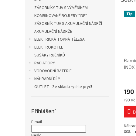
litrů
ZÁSOBNÍKY TUV S VÝMĚNÍKEM
Tip
KOMBINOVANÉ BOJLERY "IDE"
ZÁSOBNÍK TUV S AKUMULAČNÍ NÁDRŽÍ
AKUMULAČNÍ NÁDRŽE
ELEKTRICKÁ TOPNÁ TĚLESA
ELEKTROKOTLE
SUŠÁKY RUČNÍKŮ
Ramín
RADIÁTORY
INOX
VODOVODNÍ BATERIE
NÁHRADNÍ DÍLY
OUTLET - Ze skladu rychle pryč!
190
Měrná
190 Kč 
cena:
Přihlášení
D
E-mail
Náhrad
008. -
Heslo