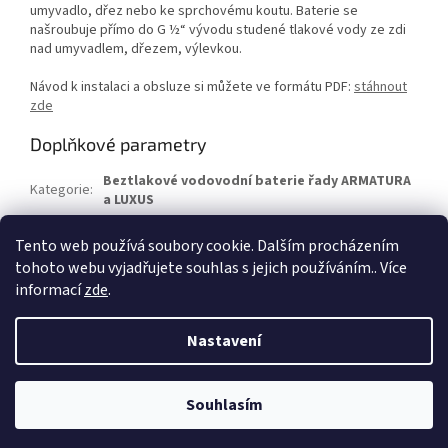
umyvadlo, dřez nebo ke sprchovému koutu. Baterie se
našroubuje přímo do G ½“ vývodu studené tlakové vody ze zdi
nad umyvadlem, dřezem, výlevkou.
Návod k instalaci a obsluze si můžete ve formátu PDF:
stáhnout
zde
Doplňkové parametry
Beztlakové vodovodní baterie řady ARMATURA
Kategorie
:
a LUXUS
Hmotnost
:
2 kg
Tento web používá soubory cookie. Dalším procházením
EAN
:
8591565102633
tohoto webu vyjadřujete souhlas s jejich používáním.. Více
informací
zde
.
Z
á
Nastavení
Vytvořil Shoptet
p
a
Vážení zákazníci, od 29.6. do 12.7. čerpáme celozávodní dovolenou,
t
vaše objednávky vyřídíme následující pracovní dny, děkujeme za
Souhlasím
Copyright 2026
Wterm
. Všechna práva vyhrazena.
í
pochopení. Kolektiv Wterm