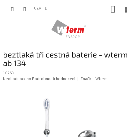
Přejít
NÁKUP
na
CZK
obsah
KOŠÍK
beztlaká tři cestná baterie - wterm
ab 134
10263
Průměrné
Neohodnoceno
Podrobnosti hodnocení
Značka:
Wterm
hodnocení
produktu
je
0,0
z
5
hvězdiček.