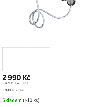
2 990 Kč
2 471 Kč bez DPH
Měrná
2 990 Kč / 1 ks
cena:
Skladem
(>10 ks)