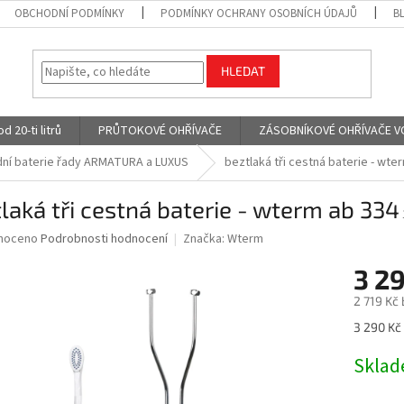
OBCHODNÍ PODMÍNKY
PODMÍNKY OCHRANY OSOBNÍCH ÚDAJŮ
B
HLEDAT
 20-ti litrů
PRŮTOKOVÉ OHŘÍVAČE
ZÁSOBNÍKOVÉ OHŘÍVAČE VODY
ní baterie řady ARMATURA a LUXUS
beztlaká tři cestná baterie - wte
laká tři cestná baterie - wterm ab 334
né
noceno
Podrobnosti hodnocení
Značka:
Wterm
ní
3 2
u
2 719 Kč
Měrná
3 290 Kč 
cena:
ek.
Skla