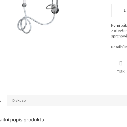
Horní pá
z otevře
sprchové
Detailní 
TISK
s
Diskuze
ailní popis produktu