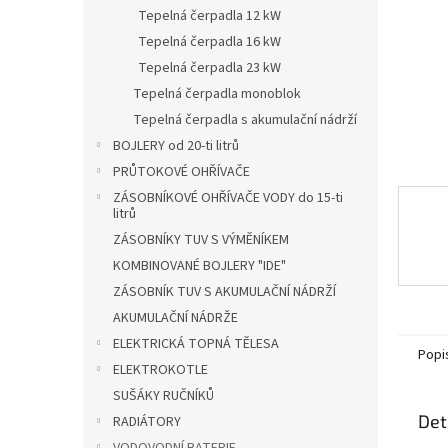
n
Tepelná čerpadla 12 kW
e
Tepelná čerpadla 16 kW
l
Tepelná čerpadla 23 kW
Tepelná čerpadla monoblok
Tepelná čerpadla s akumulační nádrží
BOJLERY od 20-ti litrů
PRŮTOKOVÉ OHŘÍVAČE
ZÁSOBNÍKOVÉ OHŘÍVAČE VODY do 15-ti
litrů
ZÁSOBNÍKY TUV S VÝMĚNÍKEM
KOMBINOVANÉ BOJLERY "IDE"
ZÁSOBNÍK TUV S AKUMULAČNÍ NÁDRŽÍ
AKUMULAČNÍ NÁDRŽE
ELEKTRICKÁ TOPNÁ TĚLESA
Popi
ELEKTROKOTLE
SUŠÁKY RUČNÍKŮ
Det
RADIÁTORY