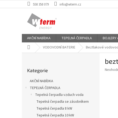
Přejít
558 358 079
info@wterm.cz
na
obsah
AKČNÍ NABÍDKA
TEPELNÁ ČERPADLA
BOJLERY od
Domů
VODOVODNÍ BATERIE
Beztlakové vodovod
P
bezt
o
Přeskočit
s
Průměr
Neohod
Kategorie
kategorie
t
hodnoce
r
produkt
AKČNÍ NABÍDKA
a
je
TEPELNÁ ČERPADLA
0,0
n
z
Tepelná čerpadla vzduch voda
n
5
í
Tepelná čerpadla se zásobníkem
hvězdič
p
Tepelná čerpadla 8 kW
a
Tepelná čerpadla 10 kW