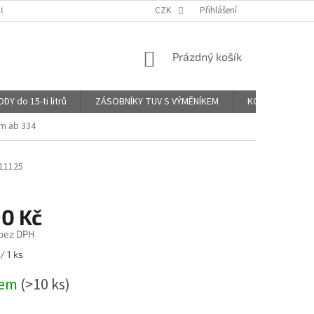
LOG - KOMENTÁŘE UŽIVATELŮ
CZK
Přihlášení
NÁKUPNÍ
Prázdný košík
KOŠÍK
 do 15-ti litrů
ZÁSOBNÍKY TUV S VÝMĚNÍKEM
KOMBINOVANÉ B
rm ab 334
11125
90 Kč
 bez DPH
/ 1 ks
dem
(>10 ks)