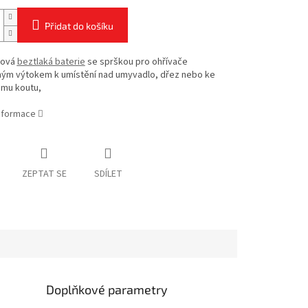
Přidat do košíku
ková
beztlaká baterie
se sprškou pro ohřívače
ným výtokem k umístění nad umyvadlo, dřez nebo ke
mu koutu,
informace
ZEPTAT SE
SDÍLET
Doplňkové parametry