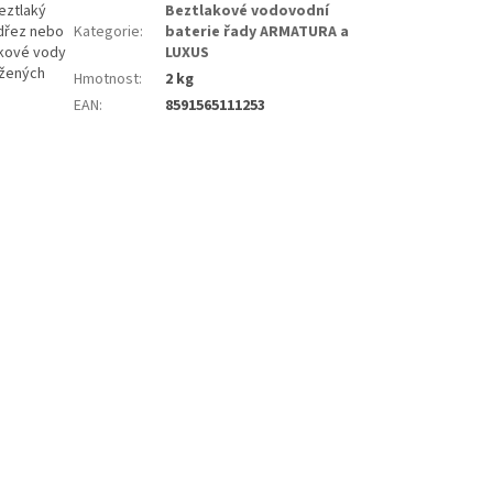
eztlaký
Beztlakové vodovodní
 dřez nebo
Kategorie
:
baterie řady ARMATURA a
akové vody
LUXUS
ožených
Hmotnost
:
2 kg
EAN
:
8591565111253