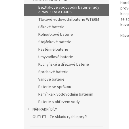
VODOVODNÍ BATERIE
Horn
Beztlakové vodovodní baterie řady
pro
ARMATURA a LUXUS
ke s
ze z
Tlakové vodovodní baterie WTERM
kovo
Pákové baterie
Kohoutkové baterie
Návo
Stojánkové baterie
Nástěnné baterie
Umyvadlové baterie
Kuchyňské a dřezové baterie
Sprchové baterie
Vanové baterie
Baterie se sprškou
Ramínka k vodovodním bateriím
Baterie s ohřevem vody
NÁHRADNÍ DÍLY
OUTLET - Ze skladu rychle pryč!