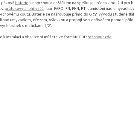
í páková
baterie
se sprchou a držáčkem na spršku je určena k použití pro b
voz
průtokových ohřívačů
např. FAFO, FN, FHN, FT k umístění nad umyvadlo,
prchovému koutu. Baterie se našroubuje přímo do G ½“ vývodu studené tl
di nad umyvadlem, dřezem, výlevkou a propojí se s ohřívačem pomocí přil
vých trubek s matičkami 1/2".
d k instalaci a obsluze si můžete ve formátu PDF:
stáhnout zde