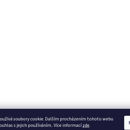
oužívá soubory cookie. Dalším procházením tohoto webu
ouhlas s jejich používáním.. Více informací
zde
.