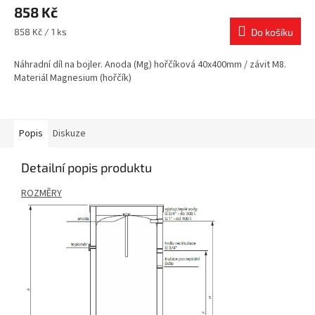
858 Kč
Měrná
858 Kč / 1 ks
Do košíku
cena:
Náhradní díl na bojler. Anoda (Mg) hořčíková 40x400mm / závit M8.
Materiál Magnesium (hořčík)
Popis
Diskuze
Detailní popis produktu
ROZMĚRY