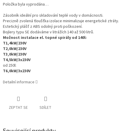
Položka byla vyprodána…
Zásobník ideální pro skladování teplé vody v domácnosti.
Precizně zvolená tloušťka izolace minimalizuje energetické ztráty.
Estetický plášť z ABS odolný proti poškození.
Bojlery typu SE dodáváme v litrážích 140 až 500 litrů.
Možnost instalace el. topné spirály od 140l:
T1,4kW/230V
T2,0kW/230V
T3,0kW/230V
T4,5kW/3x230V
od 250l:
T6,0kW/3x230V
Detailní informace
ZEPTAT SE
SDÍLET
Související produkty