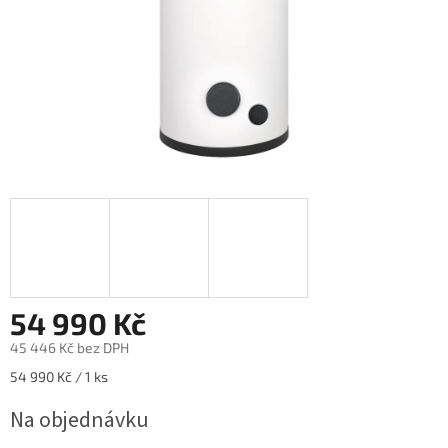
54 990 Kč
45 446 Kč bez DPH
Měrná
54 990 Kč / 1 ks
cena:
Na objednávku