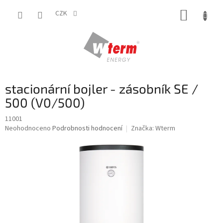
Přejít
NÁKUP
na
CZK
obsah
KOŠÍK
stacionární bojler - zásobník SE /
500 (V0/500)
11001
Průměrné
Neohodnoceno
Podrobnosti hodnocení
Značka:
Wterm
hodnocení
produktu
je
0,0
z
5
hvězdiček.