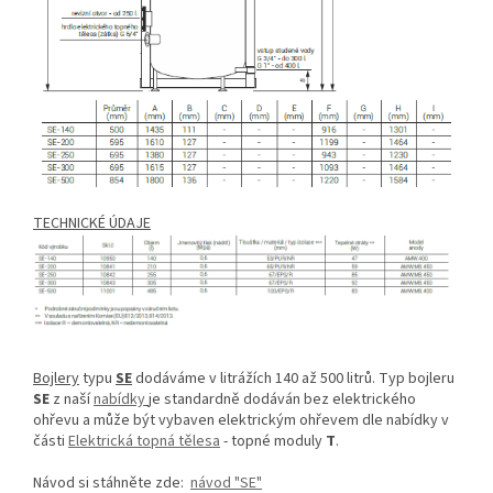
TECHNICKÉ ÚDAJE
Bojlery
typu
SE
dodáváme v litrážích 140 až 500 litrů. Typ bojleru
SE
z naší
nabídky
je standardně dodáván bez elektrického
ohřevu a může být vybaven elektrickým ohřevem dle nabídky v
části
Elektrická topná tělesa
- topné moduly
T
.
Návod si stáhněte zde:
návod "SE"