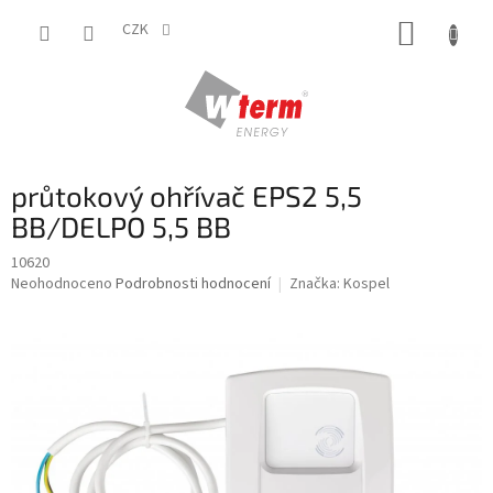
Přejít
NÁKUP
na
CZK
obsah
KOŠÍK
průtokový ohřívač EPS2 5,5
BB/DELPO 5,5 BB
10620
Průměrné
Neohodnoceno
Podrobnosti hodnocení
Značka:
Kospel
hodnocení
produktu
je
0,0
z
5
hvězdiček.