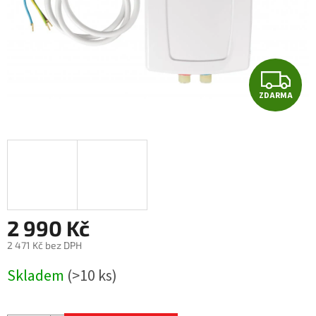
Z
ZDARMA
D
A
R
M
A
2 990 Kč
2 471 Kč bez DPH
Měrná
Skladem
(>10 ks)
cena: