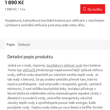
1 890 Kč
Měrná
1 890 Kč / 1 ks
Do košíku
cena:
Stojánková, kohoutková beztlaká baterie pro ohřívače z otevřeným
výtokem k umístění ohřívače pod umyvadlo nebo dřez.
Popis
Diskuze
Detailní popis produktu
Jedná se o malý, úsporný,
beztlakový ohřívač vody
bez baterie.
Tento typ
ohřívačů
představuje nejekonomičtější způsob ohřevu
vody, ohřívá vodu okamžitě po otevření ventilu teplé vody. Je
tak malý a šikovný, že jej snadno umístíte přesně tam, kde ho
nejvíce potřebujete - nad umyvadlo v koupelně, garáži, sanitární
místnosti, či nad skříňku kuchyňské linky. Instalací přístroje v
těsné blízkosti odběrného místa minimalizujete tepelné ztráty v
dlouhých rozvodech vody, netvoříte energeticky náročné
zásoby teplé vody a spotřebujete pouze tolik energie, kolik
použijete vody. Teplou vodu máte po ruce ihned a šetříte životní