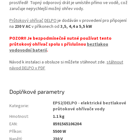
prostředí! Topný odporový drát je umístěn přímo ve vodě, což
zaručuje nejrychlejší možný ohřev vody.
Průtokový ohřívač
DELPO
je dodáván v provedení pro připojení
na
230 V AC
v příkonech od
3,5, 4,4 a
5,5 kW
POZOR!! Je bezpodmínečně nutné používat tento
průtokový ohřívač spolu s příslušnou
beztlakou
vodovodní baterií
.
Návod k instalaci a obsluze si můžete stáhnout zde.
stáhnout
návod DELPO v PDF
Doplňkové parametry
EPS2/DELPO - elektrické beztlakové
Kategorie
:
průtokové ohřívače vody
Hmotnost
:
1.1 kg
EAN
:
8591565106204
Příkon
:
5500 W
Napětí
:
230 V