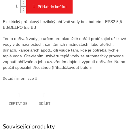
Přidat do košíku
Elektrický průtokový beztlaký ohřívač vody bez baterie - EPS2 5,5
BB/DELPO 5,5 BB
Tento ohřívač vody je určen pro okamžité ohřátí protékající užitkové
vody v domácnostech, sanitárních místnostech, laboratořích,
dílnách, kancelářích apod., čili všude tam, kde je potřeba rychle
teplá voda. Otevřením uzávěru teplé vody se automaticky provede
zapnutí ohřívače a jeho uzavřením dojde k vypnutí ohřívače. Nutno
použít speciální třícestnou (tříhadičkovou) baterii
Detailní informace
ZEPTAT SE
SDÍLET
Související produkty