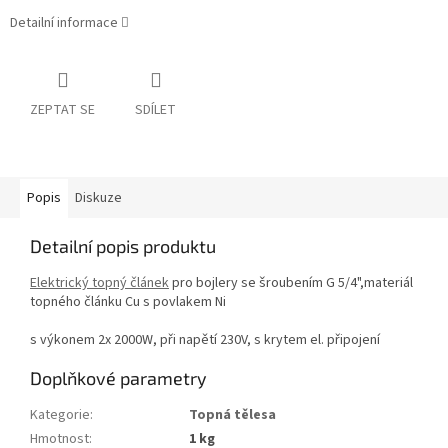
Detailní informace
ZEPTAT SE
SDÍLET
Popis
Diskuze
Detailní popis produktu
Elektrický topný článek
pro bojlery se šroubením G 5/4",materiál
topného článku Cu s povlakem Ni
s výkonem 2x 2000W, při napětí 230V, s krytem el. připojení
Doplňkové parametry
Kategorie
:
Topná tělesa
Hmotnost
:
1 kg