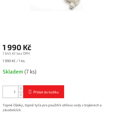
1 990 Kč
1 645 Kč bez DPH
Měrná
1 990 Kč / 1 ks
cena:
Skladem
(7 ks)
Přidat do košíku
Topné články, topné tyče pro použití k ohřevu vody v bojlerech a
zásobnících.