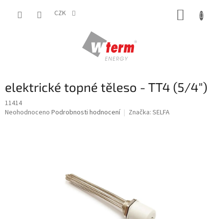
Přejít
NÁKUP
na
CZK
obsah
KOŠÍK
elektrické topné těleso - TT4 (5/4")
11414
Průměrné
Neohodnoceno
Podrobnosti hodnocení
Značka:
SELFA
hodnocení
produktu
je
0,0
z
5
hvězdiček.