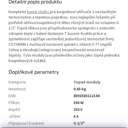
Detailní popis produktu
Kompletní
topné vložky
pro koupelnoví ohřívače s vestavěným
termostatem a tepelnou pojistkou. Jsou nejlepším řešením při
potřebě ohřevu koupelnových těles různých tvarů se vstupem G
1/2". Topná tělesa jsou přizpůsobena ke spolupráci s externím
zdrojem tepla v balení dodaným T kusem. Kvalitu práce a
spolehlivost zajišťuje vestavěný jednofázový termostat firmy
COTHERM s možností nastavení spínání v oblasti 5-77 stupňů
Celsia a obsahující integrovaný bezpečnostní omezovač
teploty. Tyto moduly jsou především určeny jako topná jednotka
koupelnových sušáků.
Doplňkové parametry
Kategorie
:
Topné moduly
Hmotnost
:
0.65 kg
EAN
:
8591565112144
Příkon
:
300 W
Napětí
:
230 V
Jištění
:
6 A
Připojovací šroubení
:
G 1/2"