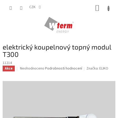
Přejít
NÁKUP
na
CZK
obsah
KOŠÍK
elektrický koupelnový topný modul
T300
11214
Průměrné
Neohodnoceno
Podrobnosti hodnocení
Značka:
ELIKO
Akce
hodnocení
produktu
je
0,0
z
5
hvězdiček.