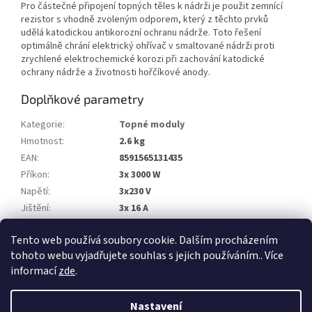
Pro částečné připojení topných těles k nádrži je použit zemnící
rezistor s vhodně zvoleným odporem, který z těchto prvků
udělá katodickou antikorozní ochranu nádrže. Toto řešení
optimálně chrání elektrický ohřívač v smaltované nádrži proti
zrychlené elektrochemické korozi při zachování katodické
ochrany nádrže a životnosti hořčíkové anody.
Doplňkové parametry
Kategorie
:
Topné moduly
Hmotnost
:
2.6 kg
EAN
:
8591565131435
Příkon
:
3x 3000 W
Napětí
:
3x230 V
Jištění
:
3x 16 A
Délka nehřející zóny
:
100 mm
Tento web používá soubory cookie. Dalším procházením
Délka topného tělesa
:
680±15mm
tohoto webu vyjadřujete souhlas s jejich používáním.. Více
informací
zde
.
Z
á
Nastavení
Vytvořil Shoptet