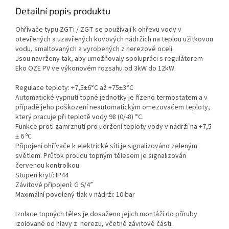
Detailní popis produktu
Ohřívače typu ZGTi / ZGT se používají k ohřevu vody v
otevřených a uzavřených kovových nádržích na teplou užitkovou
vodu, smaltovaných a vyrobených z nerezové oceli.
Jsou navrženy tak, aby umožňovaly spolupráci s regulátorem
Eko OZE PV ve výkonovém rozsahu od 3kW do 12kW.
Regulace teploty: +7,5±6°C až +75±3°C
Automatické vypnutí topné jednotky je řízeno termostatem a v
případě jeho poškození neautomatickým omezovačem teploty,
který pracuje při teplotě vody 98 (0/-8) °C.
Funkce proti zamrznutí pro udržení teploty vody v nádrži na +7,5
± 6 ºC
Připojení ohřívače k ​​elektrické síti je signalizováno zeleným
světlem. Průtok proudu topným tělesem je signalizován
červenou kontrolkou.
Stupeň krytí: IP44
Závitové připojení: G 6/4”
Maximální povolený tlak v nádrži: 10 bar
Izolace topných těles je dosaženo jejich montáží do příruby
izolované od hlavy z nerezu, včetně závitové části.