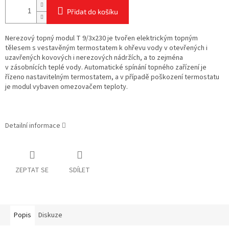
Přidat do košíku
Nerezový topný modul T 9/3x230 je tvořen elektrickým topným
tělesem s vestavěným termostatem k ohřevu vody v otevřených i
uzavřených kovových i nerezových nádržích, a to zejména
v zásobnících teplé vody. Automatické spínání topného zařízení je
řízeno nastavitelným termostatem, a v případě poškození termostatu
je modul vybaven omezovačem teploty.
Detailní informace
ZEPTAT SE
SDÍLET
Popis
Diskuze