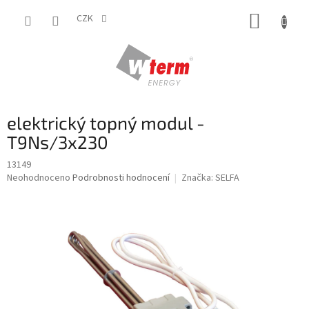
Přejít
NÁKUP
na
CZK
obsah
KOŠÍK
elektrický topný modul -
T9Ns/3x230
13149
Průměrné
Neohodnoceno
Podrobnosti hodnocení
Značka:
SELFA
hodnocení
produktu
je
0,0
z
5
hvězdiček.