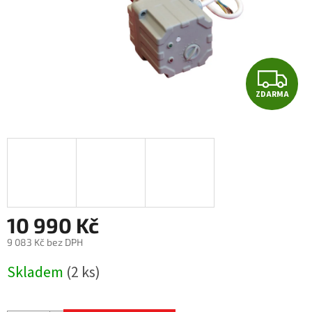
Z
ZDARMA
D
A
R
M
A
10 990 Kč
9 083 Kč bez DPH
Měrná
Skladem
(2 ks)
cena: