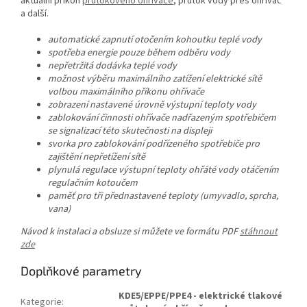
aktuální příkon
průtokového ohřívače
, průtok vody přes ohřívač
a další.
automatické zapnutí otočením kohoutku teplé vody
spotřeba energie pouze během odběru vody
nepřetržitá dodávka teplé vody
možnost výběru maximálního zatížení elektrické sítě
volbou maximálního příkonu ohřívače
zobrazení nastavené úrovně výstupní teploty vody
zablokování činnosti ohřívače nadřazeným spotřebičem
se signalizací této skutečnosti na displeji
svorka pro zablokování podřízeného spotřebiče pro
zajištění nepřetížení sítě
plynulá regulace výstupní teploty ohřáté vody otáčením
regulačním kotoučem
paměť pro tři přednastavené teploty (umyvadlo, sprcha,
vana)
Návod k instalaci a obsluze si můžete ve formátu PDF
stáhnout
zde
Doplňkové parametry
KDE5/EPPE/PPE4 - elektrické tlakové
Kategorie
: