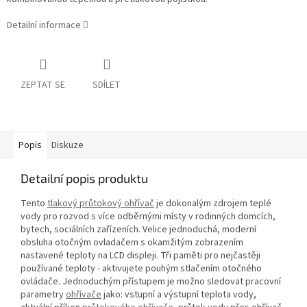
Detailní informace
ZEPTAT SE
SDÍLET
Popis
Diskuze
Detailní popis produktu
Tento
tlakový průtokový ohřívač
je dokonalým zdrojem teplé
vody pro rozvod s více odběrnými místy v rodinných domcích,
bytech, sociálních zařízeních. Velice jednoduchá, moderní
obsluha otočným ovladačem s okamžitým zobrazením
nastavené teploty na LCD displeji. Tři paměti pro nejčastěji
používané teploty - aktivujete pouhým stlačením otočného
ovládače. Jednoduchým přístupem je možno sledovat pracovní
parametry
ohřívače
jako: vstupní a výstupní teplota vody,