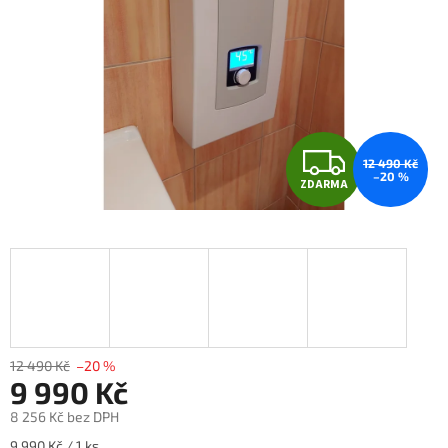
Z
12 490 Kč
–20 %
ZDARMA
D
A
R
M
A
12 490 Kč
–20 %
9 990 Kč
8 256 Kč bez DPH
Měrná
9 990 Kč / 1 ks