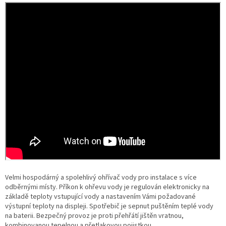
Velmi hospodárný a spolehlivý ohřívač vody pro instalace s více
odběrnými místy. Příkon k ohřevu vody je regulován elektronicky na
základě teploty vstupující vody a nastavením Vámi požadované
výstupní teploty na displeji. Spotřebič je sepnut puštěním teplé vody
na baterii. Bezpečný provoz je proti přehřátí jištěn vratnou,
kombinovanou tepelnou a přetlakovou pojistkou.