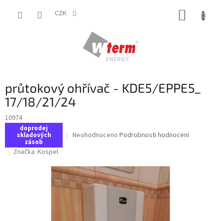
Přejít
NÁKUP
na
CZK
obsah
KOŠÍK
průtokový ohřívač - KDE5/EPPE5_
17/18/21/24
10974
doprodej
Průměrné
Neohodnoceno
Podrobnosti hodnocení
skladových
zásob
hodnocení
Značka:
Kospel
produktu
je
0,0
z
5
hvězdiček.