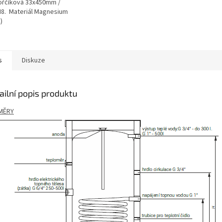
ořčíková 33x450mm /
M8. Materiál Magnesium
)
s
Diskuze
ailní popis produktu
MĚRY