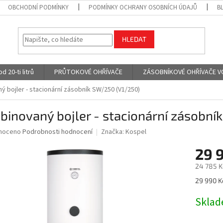
OBCHODNÍ PODMÍNKY
PODMÍNKY OCHRANY OSOBNÍCH ÚDAJŮ
B
HLEDAT
 20-ti litrů
PRŮTOKOVÉ OHŘÍVAČE
ZÁSOBNÍKOVÉ OHŘÍVAČE VODY
 bojler - stacionární zásobník SW/250 (V1/250)
inovaný bojler - stacionární zásobní
né
noceno
Podrobnosti hodnocení
Značka:
Kospel
ní
29 
u
24 785 K
Měrná
29 990 Kč
cena:
ek.
Skla