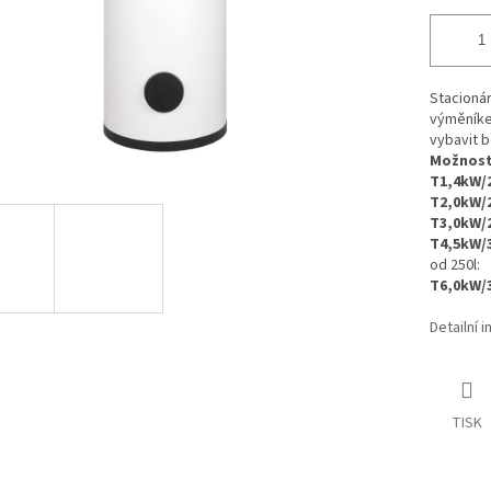
Stacioná
výměníke
vybavit b
Možnost 
T1,4kW/
T2,0kW/
T3,0kW/
T4,5kW/
od 250l:
T6,0kW/
Detailní 
TISK