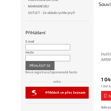
VODOVODNÍ BATERIE
Souvi
NÁHRADNÍ DÍLY
OUTLET - Ze skladu rychle pryč!
Přihlášení
E-mail
Heslo
Hořč
AMW
anod
PŘIHLÁSIT SE
Nová registrace
Zapomenuté heslo
1 04
nebo
Měrná
1 041 K
cena:
Přihlásit se přes Seznam
D
Náhrad