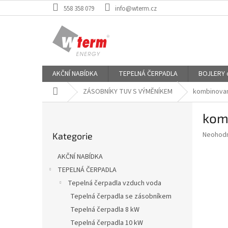
Přejít
558 358 079
info@wterm.cz
na
obsah
AKČNÍ NABÍDKA
TEPELNÁ ČERPADLA
BOJLERY od
Domů
ZÁSOBNÍKY TUV S VÝMĚNÍKEM
kombinovaný
P
komb
o
Přeskočit
s
Průměr
Neohod
Kategorie
kategorie
t
hodnoce
r
produkt
AKČNÍ NABÍDKA
a
je
TEPELNÁ ČERPADLA
0,0
n
z
Tepelná čerpadla vzduch voda
n
5
í
Tepelná čerpadla se zásobníkem
hvězdič
p
Tepelná čerpadla 8 kW
a
Tepelná čerpadla 10 kW