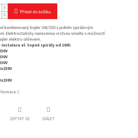
Přidat do košíku
rní kombinovaný bojler SW/250 s jedním spirálovým
m. Elektrostaticky nanesenou vrstvou smaltu s možností
ojler elektro ohřevem.
instalace el. topné spirály od 100l:
230V
230V
230V
3x230V
3x230V
informace
ZEPTAT SE
SDÍLET