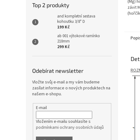
(Mg) h
Top 2 produkty
závit 
(hořčík
and kompletní sestava
kohoutku 3/8" D
199 Kč
ab 001 výtokové ramínko
Popi
210mm
299 Kč
Det
Odebírat newsletter
ROZ
Vložte svůj e-mail a my vám budeme
zasílat informace o nových produktech na
našem e-shopu.
E-mail
Vložením e-mailu souhlasíte s
podmínkami ochrany osobních údajů