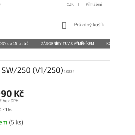
LOG - KOMENTÁŘE UŽIVATELŮ
CZK
Přihlášení
NÁKUPNÍ
Prázdný košík
KOŠÍK
 do 15-ti litrů
ZÁSOBNÍKY TUV S VÝMĚNÍKEM
KOMBINOVANÉ B
k SW/250 (V1/250)
10834
990 Kč
č bez DPH
 / 1 ks
dem
(5 ks)