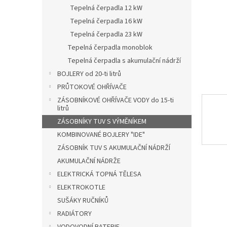
n
Tepelná čerpadla 12 kW
e
Tepelná čerpadla 16 kW
l
Tepelná čerpadla 23 kW
Tepelná čerpadla monoblok
Tepelná čerpadla s akumulační nádrží
BOJLERY od 20-ti litrů
PRŮTOKOVÉ OHŘÍVAČE
ZÁSOBNÍKOVÉ OHŘÍVAČE VODY do 15-ti
litrů
ZÁSOBNÍKY TUV S VÝMĚNÍKEM
KOMBINOVANÉ BOJLERY "IDE"
ZÁSOBNÍK TUV S AKUMULAČNÍ NÁDRŽÍ
AKUMULAČNÍ NÁDRŽE
ELEKTRICKÁ TOPNÁ TĚLESA
ELEKTROKOTLE
SUŠÁKY RUČNÍKŮ
RADIÁTORY