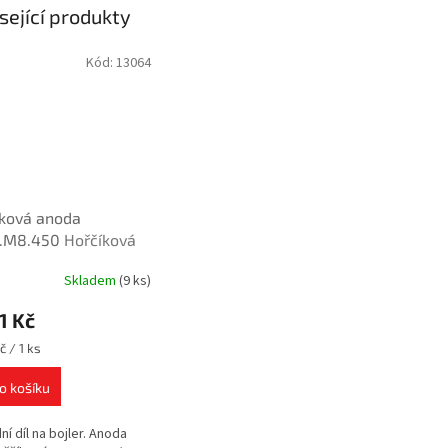
sející produkty
Kód:
13064
íková anoda
.M8.450
Hořčíková
a
Skladem
(9 ks)
1 Kč
č / 1 ks
o košíku
ní díl na bojler. Anoda