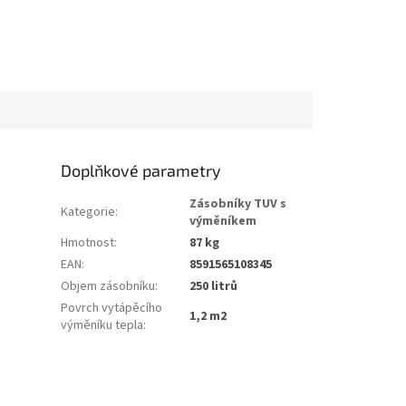
Doplňkové parametry
Zásobníky TUV s
Kategorie
:
výměníkem
Hmotnost
:
87 kg
EAN
:
8591565108345
Objem zásobníku
:
250 litrů
Povrch vytápěcího
1,2 m2
výměníku tepla
: