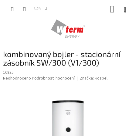
Přejít
NÁKUP
na
CZK
obsah
KOŠÍK
kombinovaný bojler - stacionární
zásobník SW/300 (V1/300)
10835
Průměrné
Neohodnoceno
Podrobnosti hodnocení
Značka:
Kospel
hodnocení
produktu
je
0,0
z
5
hvězdiček.