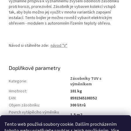
významně přispívá k významnému zvýšení odolnosti zásobníku
proti korozi, prorezivění. Zásobník je vybaven kolekcí vstupů
tak, aby bylo možno jej využít v mnoha variantách zapojení
instalací. Tento bojler je možno rovněž vybavit elektrickým
ohřevem - modulem s autonomním řízením teploty ohřevu.
Návod si stáhněte zde:
návod "V"
Doplňkové parametry
Zásobníky TUV s
Kategorie
:
výměníkem
Hmotnost
:
101 kg
EAN
:
8591565108352
Objem zásobníku
:
300 litrů
Povrch vytápěcího výměníku
1,5 m2
tepla
:
Tento web používá soubory cookie. Dalším procházením
Položka byla vyprodána…
tohoto webu vyjadřujete souhlas s jejich používáním.. Více