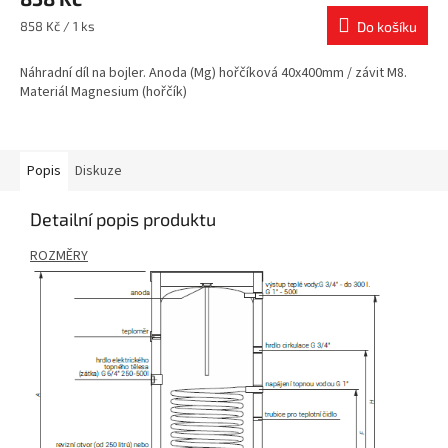
Měrná
858 Kč / 1 ks
Do košíku
cena:
Náhradní díl na bojler. Anoda (Mg) hořčíková 40x400mm / závit M8.
Materiál Magnesium (hořčík)
Popis
Diskuze
Detailní popis produktu
ROZMĚRY