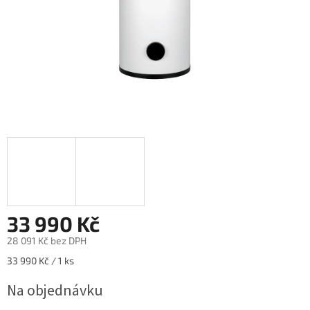
33 990 Kč
28 091 Kč bez DPH
Měrná
33 990 Kč / 1 ks
cena:
Na objednávku