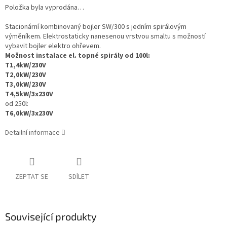
Položka byla vyprodána…
Stacionární kombinovaný bojler SW/300 s jedním spirálovým
výměníkem. Elektrostaticky nanesenou vrstvou smaltu s možností
vybavit bojler elektro ohřevem.
Možnost instalace el. topné spirály od 100l:
T1,4kW/230V
T2,0kW/230V
T3,0kW/230V
T4,5kW/3x230V
od 250l:
T6,0kW/3x230V
Detailní informace
ZEPTAT SE
SDÍLET
Související produkty