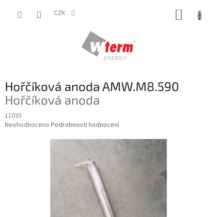
Přejít
NÁKUP
na
CZK
obsah
KOŠÍK
Hořčíková anoda AMW.M8.590
Hořčíková anoda
11035
Průměrné
Neohodnoceno
Podrobnosti hodnocení
hodnocení
produktu
je
0,0
z
5
hvězdiček.