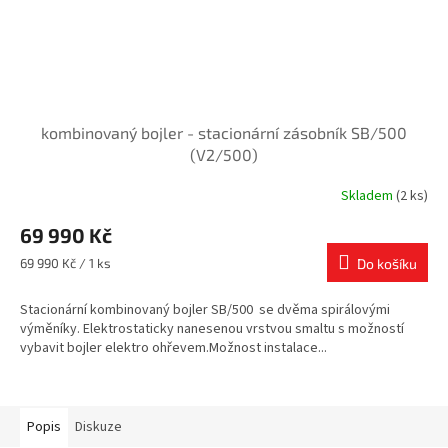
kombinovaný bojler - stacionární zásobník SB/500
(V2/500)
Skladem
(2 ks)
69 990 Kč
Měrná
69 990 Kč / 1 ks
Do košíku
cena:
Stacionární kombinovaný bojler SB/500 se dvěma spirálovými
výměníky. Elektrostaticky nanesenou vrstvou smaltu s možností
vybavit bojler elektro ohřevem.Možnost instalace...
Popis
Diskuze