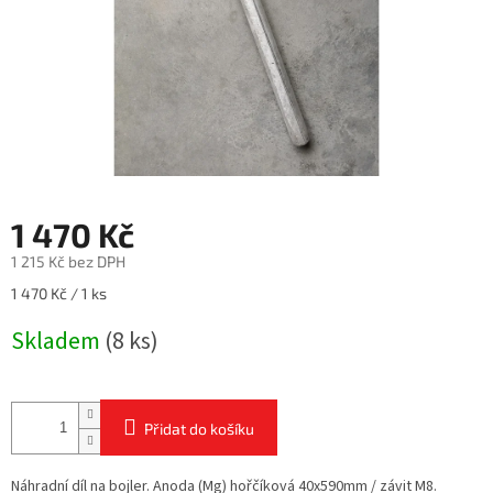
1 470 Kč
1 215 Kč bez DPH
Měrná
1 470 Kč / 1 ks
cena:
Skladem
(8 ks)
Přidat do košíku
Náhradní díl na bojler. Anoda (Mg) hořčíková 40x590mm / závit M8.