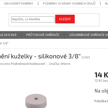
OBCHODNÍ PODMÍNKY
PODMÍNKY OCHRANY OSOBNÍCH ÚDAJŮ
B
HLEDAT
 20-ti litrů
PRŮTOKOVÉ OHŘÍVAČE
ZÁSOBNÍKOVÉ OHŘÍVAČE VODY
é 3/8"
ění kuželky - silikonové 3/8"
11423
né
noceno
Podrobnosti hodnocení
Značka:
Wterm
ní
14 
u
12 Kč be
Měrná
Na ob
cena:
ek.
Položka 