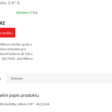
tku 3/8" D
Skladem
(7 ks)
Kč
o košíku
 těleso ventilu spolu s
šným úchytem pro
kové baterie ab 10x a
. SESTAVA and těleso
e + and úchyt zdarma.
 úchytu šroubkem.
s
Diskuze
ailní popis produktu
ní kuželky silikon 3/8" - 4x13,5x4