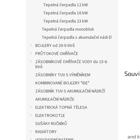
n
Tepelná čerpadla 12 kW
e
Tepelná čerpadla 16 kW
l
Tepelná čerpadla 23 kW
Tepelná čerpadla monoblok
Tepelná čerpadla s akumulační nádrží
BOJLERY od 20-ti litrů
PRŮTOKOVÉ OHŘÍVAČE
ZÁSOBNÍKOVÉ OHŘÍVAČE VODY do 15-ti
litrů
Souvi
ZÁSOBNÍKY TUV S VÝMĚNÍKEM
KOMBINOVANÉ BOJLERY "IDE"
ZÁSOBNÍK TUV S AKUMULAČNÍ NÁDRŽÍ
AKUMULAČNÍ NÁDRŽE
ELEKTRICKÁ TOPNÁ TĚLESA
ELEKTROKOTLE
SUŠÁKY RUČNÍKŮ
RADIÁTORY
and k