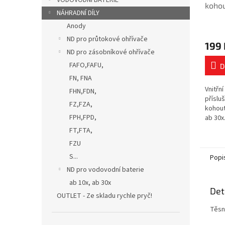
VODOVODNÍ BATERIE
kohou
NÁHRADNÍ DÍLY
Anody
ND pro průtokové ohřívače
199 
ND pro zásobníkové ohřívače
FAFO,FAFU,
D
FN, FNA
Vnitřní
FHN,FDN,
příslu
FZ,FZA,
kohout
FPH,FPD,
ab 30x
hlavic
FT,FTA,
Fixace
FZU
S...
Popi
ND pro vodovodní baterie
ab 10x, ab 30x
Det
OUTLET - Ze skladu rychle pryč!
Těsně