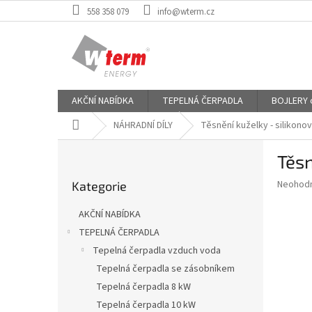
Přejít
558 358 079
info@wterm.cz
na
obsah
AKČNÍ NABÍDKA
TEPELNÁ ČERPADLA
BOJLERY od
Domů
NÁHRADNÍ DÍLY
Těsnění kuželky - silikonov
P
Těsn
o
Přeskočit
s
Průměr
Neohod
Kategorie
kategorie
t
hodnoce
r
produkt
AKČNÍ NABÍDKA
a
je
TEPELNÁ ČERPADLA
0,0
n
z
Tepelná čerpadla vzduch voda
n
5
í
Tepelná čerpadla se zásobníkem
hvězdič
p
Tepelná čerpadla 8 kW
a
Tepelná čerpadla 10 kW