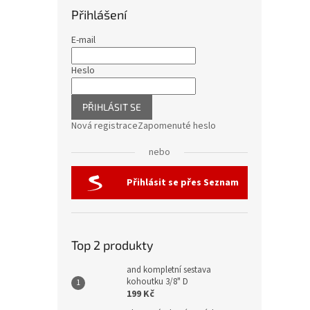
Přihlášení
E-mail
Heslo
PŘIHLÁSIT SE
Nová registrace
Zapomenuté heslo
nebo
Přihlásit se přes Seznam
Top 2 produkty
and kompletní sestava
kohoutku 3/8" D
199 Kč