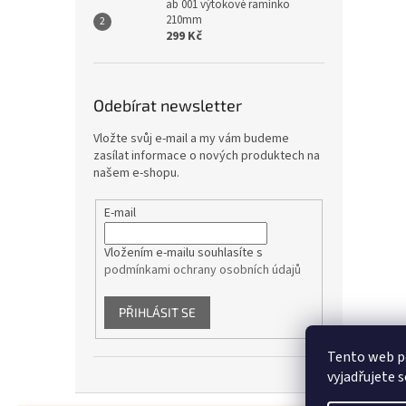
ab 001 výtokové ramínko
210mm
299 Kč
Odebírat newsletter
Vložte svůj e-mail a my vám budeme
zasílat informace o nových produktech na
našem e-shopu.
E-mail
Vložením e-mailu souhlasíte s
podmínkami ochrany osobních údajů
PŘIHLÁSIT SE
Tento web p
vyjadřujete s
Z