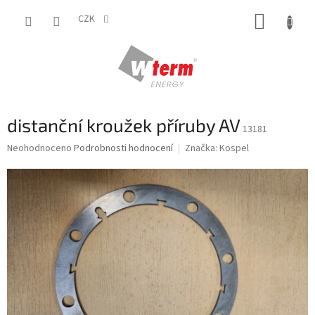
Přejít
NÁKUP
na
CZK
obsah
KOŠÍK
distanční kroužek příruby AV
13181
Průměrné
Neohodnoceno
Podrobnosti hodnocení
Značka:
Kospel
hodnocení
produktu
je
0,0
z
5
hvězdiček.