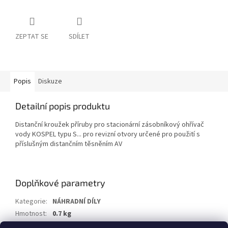
ZEPTAT SE
SDÍLET
Popis
Diskuze
Detailní popis produktu
Distanční kroužek příruby pro stacionární zásobníkový ohřívač
vody KOSPEL typu S... pro revizní otvory určené pro použití s
příslušným distančním těsněním AV
Doplňkové parametry
Kategorie
:
NÁHRADNÍ DÍLY
Hmotnost
:
0.7 kg
EAN
:
8591565131787