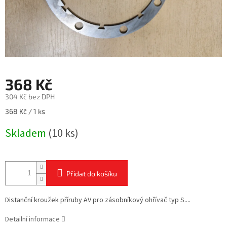
368 Kč
304 Kč bez DPH
Měrná
368 Kč / 1 ks
cena:
Skladem
(10 ks)
Přidat do košíku
Distanční kroužek příruby AV pro zásobníkový ohřívač typ S....
Detailní informace