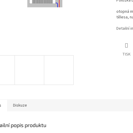
Položka 
otopná mě
tělesa, n
Detailní 
TISK
s
Diskuze
ailní popis produktu