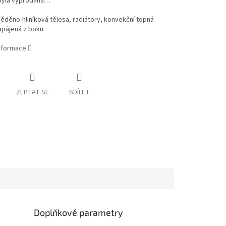
byla vyprodána…
děno-hliníková tělesa, radiátory, konvekční topná
apájená z boku
informace
ZEPTAT SE
SDÍLET
Doplňkové parametry