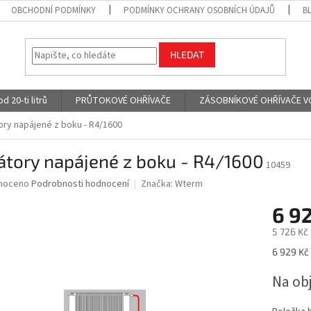
OBCHODNÍ PODMÍNKY
PODMÍNKY OCHRANY OSOBNÍCH ÚDAJŮ
B
HLEDAT
 20-ti litrů
PRŮTOKOVÉ OHŘÍVAČE
ZÁSOBNÍKOVÉ OHŘÍVAČE VODY
ory napájené z boku - R4/1600
átory napájené z boku - R4/1600
10459
né
noceno
Podrobnosti hodnocení
Značka:
Wterm
ní
6 9
u
5 726 Kč
Měrná
6 929 Kč 
cena:
ek.
Na ob