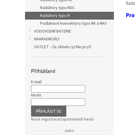
Radiátory typu RD
Radi
Radiátory typu RDC
Pro
Radiátory typu R
Podlahové konvektory typu RK a RKV
VODOVODNÍ BATERIE
NÁHRADNÍ DÍLY
OUTLET - Ze skladu rychle pryč!
Přihlášení
E-mail
Heslo
PŘIHLÁSIT SE
Nová registrace
Zapomenuté heslo
nebo