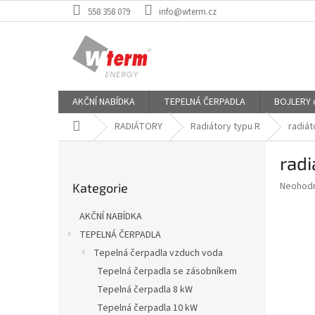
Přejít
558 358 079
info@wterm.cz
na
obsah
AKČNÍ NABÍDKA
TEPELNÁ ČERPADLA
BOJLERY od
Domů
RADIÁTORY
Radiátory typu R
radiát
P
radi
o
Přeskočit
s
Průměr
Neohod
Kategorie
kategorie
t
hodnoce
r
produkt
AKČNÍ NABÍDKA
a
je
TEPELNÁ ČERPADLA
0,0
n
z
Tepelná čerpadla vzduch voda
n
5
í
Tepelná čerpadla se zásobníkem
hvězdič
p
Tepelná čerpadla 8 kW
a
Tepelná čerpadla 10 kW