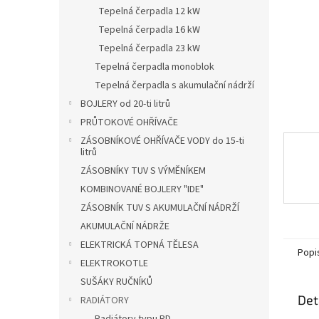
n
Tepelná čerpadla 12 kW
e
Tepelná čerpadla 16 kW
l
Tepelná čerpadla 23 kW
Tepelná čerpadla monoblok
Tepelná čerpadla s akumulační nádrží
BOJLERY od 20-ti litrů
PRŮTOKOVÉ OHŘÍVAČE
ZÁSOBNÍKOVÉ OHŘÍVAČE VODY do 15-ti
litrů
ZÁSOBNÍKY TUV S VÝMĚNÍKEM
KOMBINOVANÉ BOJLERY "IDE"
ZÁSOBNÍK TUV S AKUMULAČNÍ NÁDRŽÍ
AKUMULAČNÍ NÁDRŽE
ELEKTRICKÁ TOPNÁ TĚLESA
Popi
ELEKTROKOTLE
SUŠÁKY RUČNÍKŮ
Det
RADIÁTORY