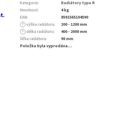
Kategorie
:
Radiátory typu R
Hmotnost
:
4 kg
t.
EAN
:
8591565104590
?
výška radiátoru
:
200 - 1200 mm
?
délka radiátoru
:
400 - 2000 mm
šířka radiátoru
:
90 mm
Položka byla vyprodána…