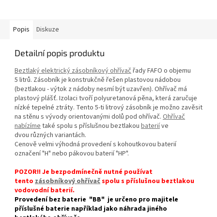
Popis
Diskuze
Detailní popis produktu
Beztlaký elektrický zásobníkový ohřívač
řady FAFO o objemu
5 litrů. Zásobník je konstrukčně řešen plastovou nádobou
(beztlakou - výtok z nádoby nesmí být uzavřen). Ohřívač má
plastový plášť. Izolaci tvoří polyuretanová pěna, která zaručuje
nízké tepelné ztráty. Tento 5-ti litrový zásobník je možno zavěsit
na stěnu s vývody orientovanými dolů pod ohřívač.
Ohřívač
nabízíme
také spolu s příslušnou beztlakou
baterií
ve
dvou různých variantách.
Cenově velmi výhodná provedení s kohoutkovou baterií
označení "H" nebo pákovou baterií "HP".
POZOR!! Je bezpodmínečně nutné používat
tento
zásobníkový ohřívač
spolu s příslušnou beztlakou
vodovodní baterií.
Provedení bez baterie "BB" je určeno pro majitele
příslušné baterie například jako náhrada jiného