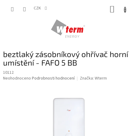
Přejít
NÁKUP
na
CZK
obsah
KOŠÍK
beztlaký zásobníkový ohřívač horní
umístění - FAFO 5 BB
10112
Průměrné
Neohodnoceno
Podrobnosti hodnocení
Značka:
Wterm
hodnocení
produktu
je
0,0
z
5
hvězdiček.