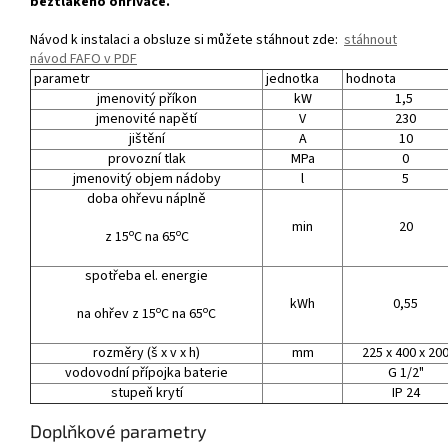
beztlakého ohřívače.
Návod k instalaci a obsluze si můžete stáhnout zde:
stáhnout
návod FAFO v PDF
parametr
jednotka
hodnota
jmenovitý příkon
kW
1,5
jmenovité napětí
V
230
jištění
A
10
provozní tlak
MPa
0
jmenovitý objem nádoby
l
5
doba ohřevu náplně
min
20
o
o
z 15
C na 65
C
spotřeba el. energie
kWh
0,55
o
o
na ohřev z 15
C na 65
C
rozměry (š x v x h)
mm
225 x 400 x 20
vodovodní přípojka baterie
G 1/2"
stupeň krytí
IP 24
Doplňkové parametry