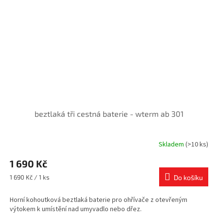
beztlaká tři cestná baterie - wterm ab 301
Skladem
(>10 ks)
1 690 Kč
Měrná
1 690 Kč / 1 ks
Do košíku
cena:
Horní kohoutková beztlaká baterie pro ohřívače z otevřeným
výtokem k umístění nad umyvadlo nebo dřez.