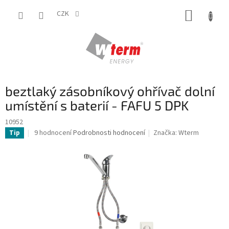
Přejít
NÁKUP
na
CZK
obsah
KOŠÍK
beztlaký zásobníkový ohřívač dolní
umístění s baterií - FAFU 5 DPK
10952
Průměrné
9 hodnocení
Podrobnosti hodnocení
Značka:
Wterm
Tip
hodnocení
produktu
je
4,4
z
5
hvězdiček.