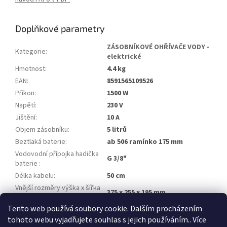
Doplňkové parametry
ZÁSOBNÍKOVÉ OHŘÍVAČE VODY -
Kategorie
:
elektrické
Hmotnost
:
4.4 kg
EAN
:
8591565109526
Příkon
:
1500 W
Napětí
:
230 V
Jištění
:
10 A
Objem zásobníku
:
5 litrů
Beztlaká baterie
:
ab 506 ramínko 175 mm
Vodovodní přípojka hadička
G 3/8"
baterie
:
Délka kabelu
:
50 cm
Vnější rozměry výška x šířka
375 x 255 x 195 mm
x hloubka
:
Tento web používá soubory cookie. Dalším procházením
Stupeň krytí
:
IP24
tohoto webu vyjadřujete souhlas s jejich používáním.. Více