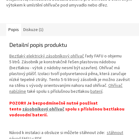
výtokem k umístění ohřívače pod umyvadlo nebo dřez.
Popis
Diskuze (1)
Detailní popis produktu
Beztlaký elektrický zásobníkový ohřívač
řady FAFU o objemu
5 litrů. Zásobník je konstrukčně řešen plastovou nádobou
(beztlakou - výtok z nádoby nesmí být uzavřen). Ohřívač má
plastový plášť. Izolaci tvoří polyuretanová pěna, která zaručuje
nízké tepelné ztráty. Tento 5-ti litrový zásobník je možno zavěsit
na stěnu s vývody orientovanými nahoru nad ohřívač.
Ohřívač
nabízíme
také spolu s příslušnou beztlakou
baterií
.
POZOR!! Je bezpodmínečně nutné používat
tento
zásobníkový ohřívač
spolu s příslušnou beztlakou
vodovodní baterií.
Návod k instalaci a obsluze si můžete stáhnout zde:
stáhnout
návod FAFU v PDF