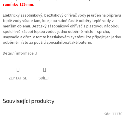
ramínko 175 mm
.
Elektrický zásobníkový, beztlakový ohřívač vody je určen na přípravu
teplé vody všude tam, kde jsou nutné časté odběry teplé vody v
menším objemu. Beztlaký zásobníkový ohřívač s plastovou nádobou
spolehlivě zásobí teplou vodou jedno odběrné místo – sprchu,
umyvadlo a dřez. V tomto beztlakovém systému lze připojit jen jedno
odběrné místo za použití speciální beztlaké baterie.
Detailní informace
ZEPTAT SE
SDÍLET
Související produkty
Kód:
11170