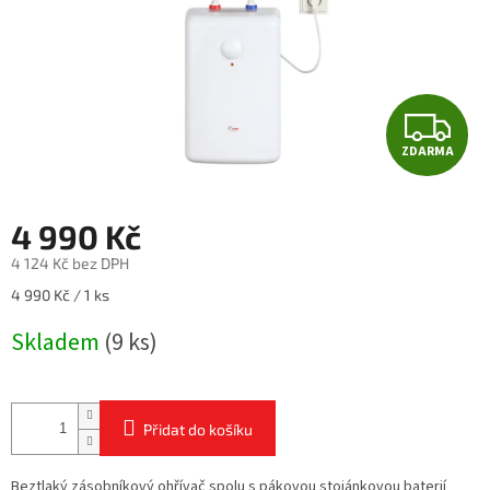
Z
ZDARMA
D
A
4 990 Kč
R
4 124 Kč bez DPH
Měrná
4 990 Kč / 1 ks
M
cena:
Skladem
(9 ks)
A
Přidat do košíku
Beztlaký zásobníkový ohřívač spolu s pákovou stojánkovou baterií