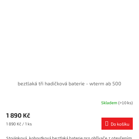
beztlaká tři hadičková baterie - wterm ab 500
Skladem
(>10 ks)
1 890 Kč
Měrná
1 890 Kč / 1 ks
Do košíku
cena:
Stojánková, kohoutková beztlaká baterie pro ohřívače z otevřeným