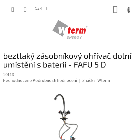
Přejít
NÁKUP
na
CZK
obsah
KOŠÍK
beztlaký zásobníkový ohřívač dolní
umístění s baterií - FAFU 5 D
10113
Průměrné
Neohodnoceno
Podrobnosti hodnocení
Značka:
Wterm
hodnocení
produktu
je
0,0
z
5
hvězdiček.