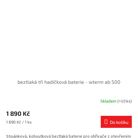
beztlaká tři hadičková baterie - wterm ab 500
Skladem
(>10 ks)
1 890 Kč
Měrná
1 890 Kč / 1 ks
Do košíku
cena:
Stojánková, kohoutková beztlaká baterie pro ohřívače z otevřeným