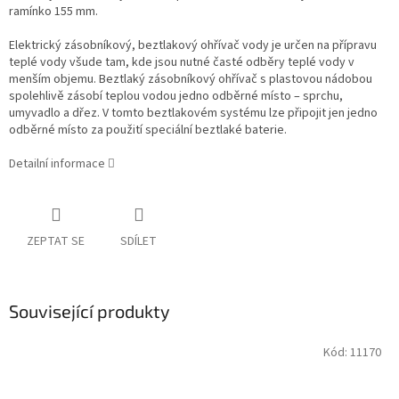
ramínko 155 mm.
Elektrický zásobníkový, beztlakový ohřívač vody je určen na přípravu
teplé vody všude tam, kde jsou nutné časté odběry teplé vody v
menším objemu. Beztlaký zásobníkový ohřívač s plastovou nádobou
spolehlivě zásobí teplou vodou jedno odběrné místo – sprchu,
umyvadlo a dřez. V tomto beztlakovém systému lze připojit jen jedno
odběrné místo za použití speciální beztlaké baterie.
Detailní informace
ZEPTAT SE
SDÍLET
Související produkty
Kód:
11170