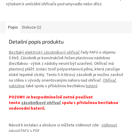
výtokem k umístění ohřívače pod umyvadlo nebo dřez.
Popis
Diskuze (1)
Detailní popis produktu
Beztlaký elektrický zásobníkový ohřívač
řady FAFU o objemu
5 litrů. Zásobník je konstrukčně řešen plastovou nádobou
(beztlakou - výtok z nádoby nesmí být uzavřen). Ohřívač má
plastový plášť. Izolaci tvoří polyuretanová pěna, která zaručuje
nízké tepelné ztráty. Tento 5-ti litrový zásobník je možno zavěsit
na stěnu s vývody orientovanými nahoru nad ohřívač.
Ohřívač
nabízíme
také spolu s příslušnou beztlakou
baterií
.
POZOR!! Je bezpodmínečně nutné používat
tento
zásobníkový ohřívač
spolu s příslušnou beztlakou
vodovodní baterií.
Návod k instalaci a obsluze si můžete stáhnout zde:
stáhnout
návod FAFU v PDF