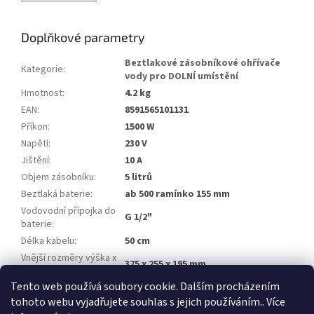
Doplňkové parametry
Beztlakové zásobníkové ohřívače
Kategorie
:
vody pro DOLNÍ umístění
Hmotnost
:
4.2 kg
EAN
:
8591565101131
Příkon
:
1500 W
Napětí
:
230 V
Jištění
:
10 A
Objem zásobníku
:
5 litrů
Beztlaká baterie
:
ab 500 ramínko 155 mm
Vodovodní přípojka do
G 1/2"
baterie
:
Délka kabelu
:
50 cm
Vnější rozměry výška x
375 x 255 x 195 mm
šířka x hloubka
:
Tento web používá soubory cookie. Dalším procházením
Stupeň krytí
:
IP24
tohoto webu vyjadřujete souhlas s jejich používáním.. Více