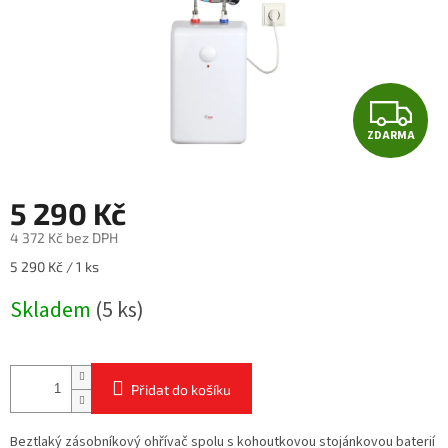
Z
ZDARMA
D
A
5 290 Kč
R
4 372 Kč bez DPH
Měrná
5 290 Kč / 1 ks
M
cena:
Skladem
(5 ks)
A
Přidat do košíku
Beztlaký zásobníkový ohřívač spolu s kohoutkovou stojánkovou baterií