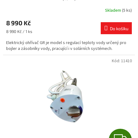
R
Skladem
(5 ks)
M
8 990 Kč
Do košíku
A
Měrná
8 990 Kč / 1 ks
cena:
Elektrický ohřívač GR je model s regulací teploty vody určený pro
bojler a zásobníky vody, pracující i v solárních systémech.
Kód:
11410