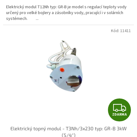
cena:
Elektrický modul T12Nh typ: GR-B je model s regulací teploty vody
určený pro velké bojlery a zásobníky vody, pracující i v solárních
systémech. ...
Kód:
11411
Z
ZDARMA
D
Elektrický topný modul - T3Nh/3x230 typ: GR-B 3kW
A
(5/4")