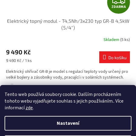
Z
ZDARMA
D
Elektrický topný modul - T4,5Nh/3x230 typ GR-B 4,5kW
A
(5/4")
R
Skladem
(5 ks)
M
9 490 Kč
Do košíku
A
Měrná
9 490 Kč / 1 ks
cena:
Elektrický ohřívač GR-B je model s regulací teploty vody určený pro
velké bojlery a zásobníky vody, pracující i v solárních systémech.
...
Tento web používá soubory cookie. Dalším procházením
3
položek celkem
O
tohoto webu vyjadřujete souhlas s jejich používáním.. Více
v
informací
zde
.
l
Z
á
á
d
Nastavení
Vytvořil Shoptet
p
a
a
c
Vážení zákazníci, od 29.6. do 12.7. čerpáme celozávodní dovolenou,