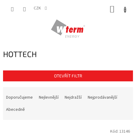
Přejít
NÁKUP
na
CZK
obsah
KOŠÍK
HOTTECH
OTEVŘÍT FILTR
Ř
a
Doporučujeme
Nejlevnější
Nejdražší
Nejprodávanější
z
e
Abecedně
n
í
V
p
Kód:
13146
ý