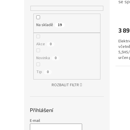
se sp
5,5H
Na skladě
19
3 89
Elektr
Akce
0
včetně
5,5HS/
určen 
Novinka
0
užitko
Tip
0
ROZBALIT FILTR
Přihlášení
E-mail