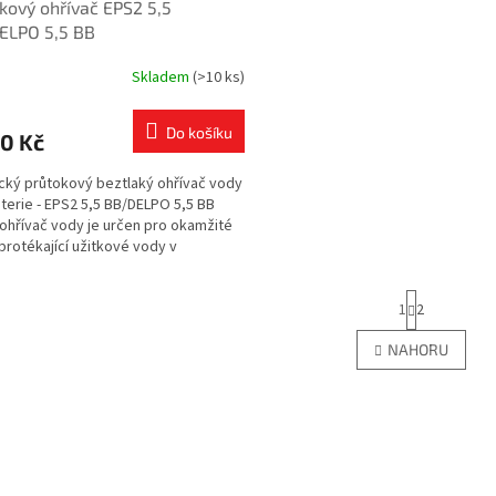
kový ohřívač EPS2 5,5
A
ELPO 5,5 BB
R
Skladem
(>10 ks)
M
Do košíku
0 Kč
A
ický průtokový beztlaký ohřívač vody
terie - EPS2 5,5 BB/DELPO 5,5 BB
ohřívač vody je určen pro okamžité
 protékající užitkové vody v
ostech,...
S
1
2
t
r
O
NAHORU
á
v
n
l
k
á
o
d
v
a
á
c
n
í
í