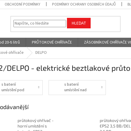
OBCHODNÍ PODMÍNKY
PODMÍNKY OCHRANY OSOBNÍCH ÚDAJŮ
B
HLEDAT
 20-ti litrů
PRŮTOKOVÉ OHŘÍVAČE
ZÁSOBNÍKOVÉ OHŘÍVAČE VODY
kové ohřívače
DELPO
/DELPO - elektrické beztlakové průto
s baterií
s baterií
umístění pod
umístění nad
dřez
dřez
odávanější
průtokový ohřívač -
průtokový ohřív
horní umístění s
EPS2 3,5 BB/DE