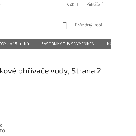
LOG - KOMENTÁŘE UŽIVATELŮ
CZK
Přihlášení
NÁKUPNÍ
Prázdný košík
KOŠÍK
 do 15-ti litrů
ZÁSOBNÍKY TUV S VÝMĚNÍKEM
KOMBINOVANÉ B
kové ohřívače vody
, Strana 2
ač
LPO