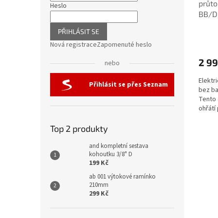
průto
Heslo
BB/D
PŘIHLÁSIT SE
Nová registrace
Zapomenuté heslo
2 99
nebo
Elektr
Přihlásit se přes Seznam
bez ba
Tento 
ohřátí
domácn
Top 2 produkty
and kompletní sestava
kohoutku 3/8" D
199 Kč
ab 001 výtokové ramínko
210mm
299 Kč