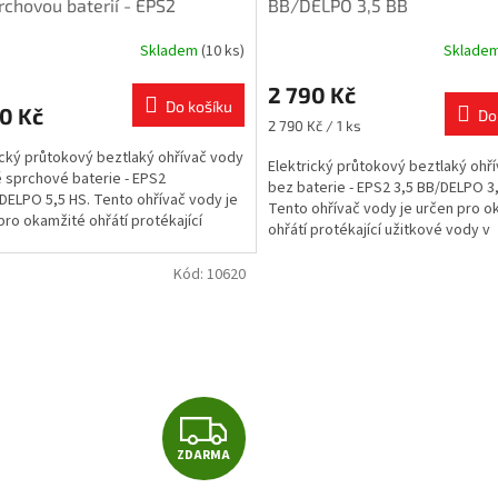
rchovou baterií - EPS2
BB/DELPO 3,5 BB
S/DELPO 5,5 HS
R
Skladem
(10 ks)
Sklade
M
2 790 Kč
Do košíku
0 Kč
Do
A
Měrná
2 790 Kč / 1 ks
cena:
ický průtokový beztlaký ohřívač vody
Elektrický průtokový beztlaký ohř
 sprchové baterie - EPS2
bez baterie - EPS2 3,5 BB/DELPO 3
DELPO 5,5 HS. Tento ohřívač vody je
Tento ohřívač vody je určen pro o
pro okamžité ohřátí protékající
ohřátí protékající užitkové vody v
vé vody přes...
domácnostech,...
Kód:
10620
Z
ZDARMA
D