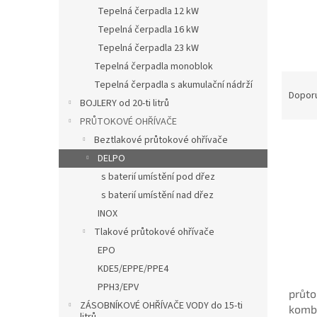
n
Tepelná čerpadla 12 kW
e
Tepelná čerpadla 16 kW
l
Tepelná čerpadla 23 kW
Tepelná čerpadla monoblok
Ř
Tepelná čerpadla s akumulační nádrží
a
Dopor
BOJLERY od 20-ti litrů
z
PRŮTOKOVÉ OHŘÍVAČE
e
V
n
Beztlakové průtokové ohřívače
ý
í
DELPO
p
p
s baterií umístění pod dřez
i
r
s baterií umístění nad dřez
s
o
INOX
p
d
Tlakové průtokové ohřívače
r
u
o
k
EPO
d
t
KDE5/EPPE/PPE4
u
ů
PPH3/EPV
průto
k
ZÁSOBNÍKOVÉ OHŘÍVAČE VODY do 15-ti
kombi
t