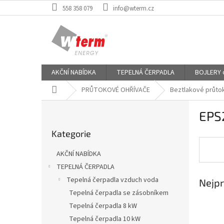
Přejít
558 358 079
info@wterm.cz
na
obsah
AKČNÍ NABÍDKA
TEPELNÁ ČERPADLA
BOJLERY od
Domů
PRŮTOKOVÉ OHŘÍVAČE
Beztlakové průto
P
EPS2
o
Přeskočit
s
Kategorie
kategorie
t
r
AKČNÍ NABÍDKA
a
TEPELNÁ ČERPADLA
n
Tepelná čerpadla vzduch voda
Nejpr
n
í
Tepelná čerpadla se zásobníkem
p
Tepelná čerpadla 8 kW
a
Tepelná čerpadla 10 kW