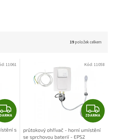
19
položek celkem
ód:
11061
Kód:
11058
Z
Z
DARMA
ZDARMA
D
D
ístění s
průtokový ohřívač - horní umístění
A
A
2
se sprchovou baterií - EPS2