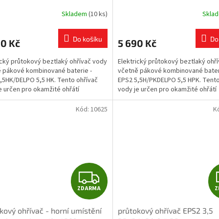
K/DELPO 5,5 HK
5,5HPK/DELPO 5,5 HPK
R
Skladem
(10 ks)
Skla
M
Do košíku
Do
90 Kč
5 690 Kč
A
ický průtokový beztlaký ohřívač vody
Elektrický průtokový beztlaký ohř
 pákové kombinované baterie -
včetně pákové kombinované bater
,5HK/DELPO 5,5 HK. Tento ohřívač
EPS2 5,5H/PKDELPO 5,5 HPK. Tento
e určen pro okamžité ohřátí
vody je určen pro okamžité ohřátí
jící užitkové...
protékající užitkové...
Kód:
10625
K
Z
ZDARMA
Z
D
kový ohřívač - horní umístění
průtokový ohřívač EPS2 3,5
A