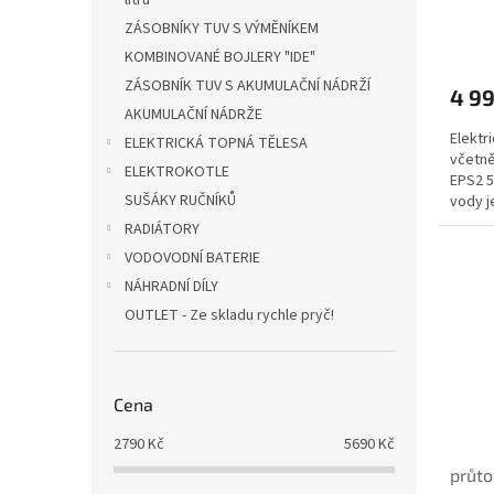
litrů
5,5H
ů
ZÁSOBNÍKY TUV S VÝMĚNÍKEM
KOMBINOVANÉ BOJLERY "IDE"
ZÁSOBNÍK TUV S AKUMULAČNÍ NÁDRŽÍ
4 9
AKUMULAČNÍ NÁDRŽE
Elektr
ELEKTRICKÁ TOPNÁ TĚLESA
včetně
ELEKTROKOTLE
EPS2 5
SUŠÁKY RUČNÍKŮ
vody j
protéka
RADIÁTORY
VODOVODNÍ BATERIE
NÁHRADNÍ DÍLY
OUTLET - Ze skladu rychle pryč!
Cena
2790
Kč
5690
Kč
průto