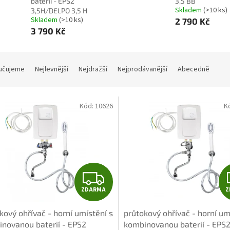
baterií - EPS2
3,5 BB
Skladem
(>10 ks)
3,5H/DELPO 3,5 H
Skladem
(>10 ks)
2 790 Kč
3 790 Kč
učujeme
Nejlevnější
Nejdražší
Nejprodávanější
Abecedně
Kód:
10626
K
Z
ZDARMA
Z
D
kový ohřívač - horní umístění s
průtokový ohřívač - horní um
A
novanou baterií - EPS2
kombinovanou baterií - EPS