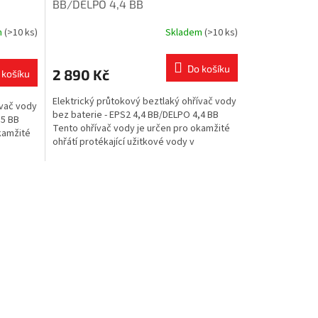
BB/DELPO 4,4 BB
R
R
m
(>10 ks)
Skladem
(>10 ks)
M
M
Do košíku
2 890 Kč
 košíku
A
A
Elektrický průtokový beztlaký ohřívač vody
ívač vody
bez baterie - EPS2 4,4 BB/DELPO 4,4 BB
,5 BB
Tento ohřívač vody je určen pro okamžité
kamžité
ohřátí protékající užitkové vody v
domácnostech,...