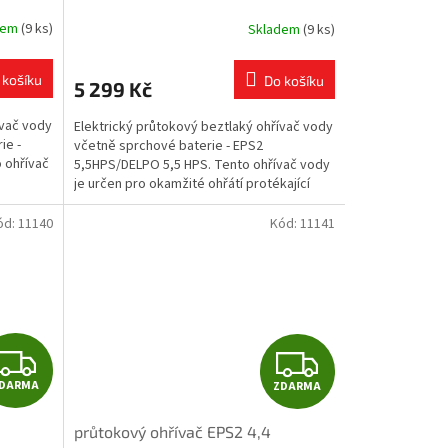
5,5HPS/DELPO 5,5 HPS
R
R
dem
(9 ks)
Skladem
(9 ks)
Průměrné
hodnocení
M
M
produktu
 košíku
Do košíku
5 299 Kč
je
A
A
4,3
ívač vody
Elektrický průtokový beztlaký ohřívač vody
z
ie -
včetně sprchové baterie - EPS2
5
 ohřívač
5,5HPS/DELPO 5,5 HPS. Tento ohřívač vody
hvězdiček.
je určen pro okamžité ohřátí protékající
užitkové vody přes...
ód:
11140
Kód:
11141
Z
Z
DARMA
ZDARMA
D
D
průtokový ohřívač EPS2 4,4
A
A