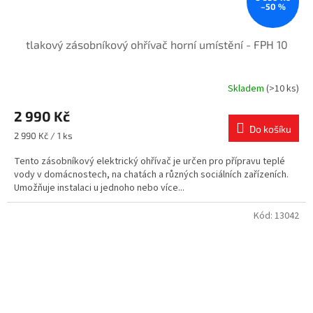
–50 %
tlakový zásobníkový ohřívač horní umístění - FPH 10
Skladem
(>10 ks)
2 990 Kč
Do košíku
Měrná
2 990 Kč / 1 ks
cena:
Tento zásobníkový elektrický ohřívač je určen pro přípravu teplé
vody v domácnostech, na chatách a různých sociálních zařízeních.
Umožňuje instalaci u jednoho nebo více...
Kód:
13042