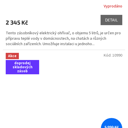
R
Vyprodáno
M
DETAIL
2 345 Kč
A
Tento zásobníkový elektrický ohřívač, o objemu 5 litrů, je určen pro
přípravu teplé vody v domácnostech, na chatách a různých
sociálních zařízeních. Umožňuje instalaci u jednoho...
Kód:
10990
Akce
doprodej
skladových
zásob
5 990 Kč