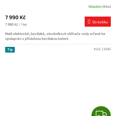
R
Skladem
(6 ks)
M
7 990 Kč
Do košíku
A
Měrná
7 990 Kč / 1 ks
cena:
Malé elektrické, beztlaké, zásobníkové ohřívače vody určené ke
spolupráci s příslušnou beztlakou baterií.
Kód:
13043
Tip
Z