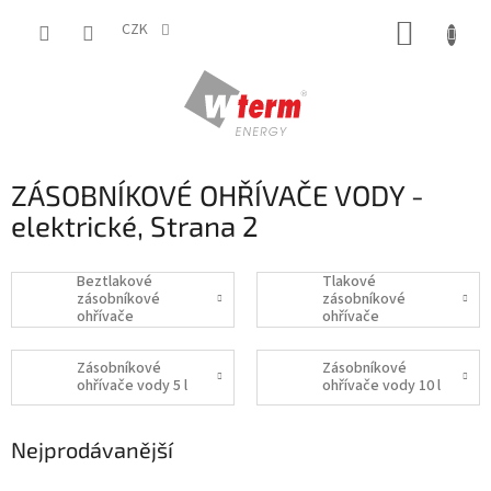
Přejít
NÁKUP
na
CZK
obsah
KOŠÍK
ZÁSOBNÍKOVÉ OHŘÍVAČE VODY -
elektrické
, Strana 2
Beztlakové
Tlakové
zásobníkové
zásobníkové
ohřívače
ohřívače
Zásobníkové
Zásobníkové
ohřívače vody 5 l
ohřívače vody 10 l
Nejprodávanější