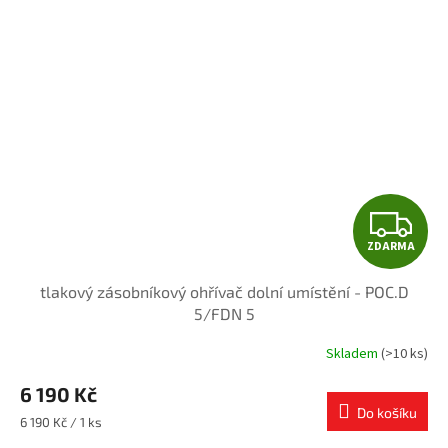
Z
ZDARMA
D
tlakový zásobníkový ohřívač dolní umístění - POC.D
A
5/FDN 5
R
Skladem
(>10 ks)
M
6 190 Kč
Do košíku
A
Měrná
6 190 Kč / 1 ks
cena: