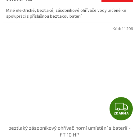
A
4,6
cena:
z
Malé elektrické, beztlaké, zásobníkové ohřívače vody určené ke
5
spolupráci s příslušnou beztlakou baterií.
hvězdiček.
Kód:
11206
Z
ZDARMA
D
beztlaký zásobníkový ohřívač horní umístění s baterií -
A
FT 10 HP