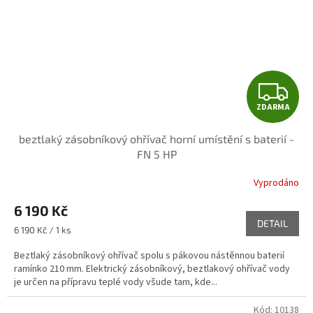
Z
ZDARMA
D
beztlaký zásobníkový ohřívač horní umístění s baterií -
A
FN 5 HP
R
Vyprodáno
M
6 190 Kč
DETAIL
A
Měrná
6 190 Kč / 1 ks
cena:
Beztlaký zásobníkový ohřívač spolu s pákovou nástěnnou baterií
ramínko 210 mm. Elektrický zásobníkový, beztlakový ohřívač vody
je určen na přípravu teplé vody všude tam, kde...
Kód:
10138