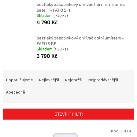
beztlaký zásobníkový ohřívač horní umístění s
baterií - FAFO 5 H
Skladem
(>10 ks)
4 790 Kč
beztlaký zásobníkový ohřívač dolní umístění -
FAFU 5 BB
Skladem
(>10 ks)
3 790 Kč
Ř
a
Doporučujeme
Nejlevnější
Nejdražší
Nejprodávanější
z
e
Abecedně
n
í
p
OTEVŘÍT FILTR
r
o
V
Kód:
10114
d
ý