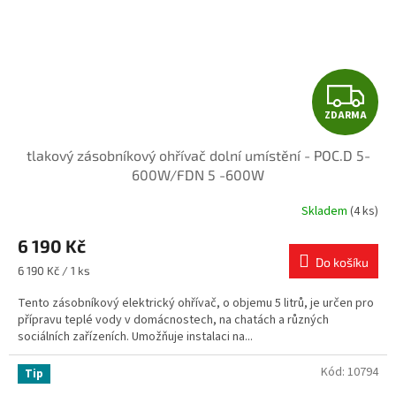
Z
ZDARMA
D
tlakový zásobníkový ohřívač dolní umístění - POC.D 5-
A
600W/FDN 5 -600W
R
Skladem
(4 ks)
M
6 190 Kč
Do košíku
A
Měrná
6 190 Kč / 1 ks
cena:
Tento zásobníkový elektrický ohřívač, o objemu 5 litrů, je určen pro
přípravu teplé vody v domácnostech, na chatách a různých
sociálních zařízeních. Umožňuje instalaci na...
Kód:
10794
Tip