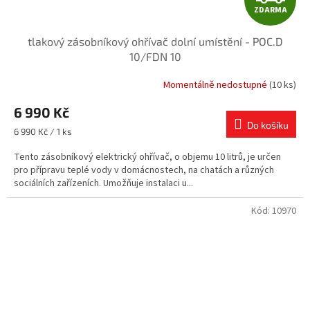
ZDARMA
D
tlakový zásobníkový ohřívač dolní umístění - POC.D
A
10/FDN 10
R
Momentálně nedostupné
(10 ks)
M
6 990 Kč
Do košíku
A
Měrná
6 990 Kč / 1 ks
cena:
Tento zásobníkový elektrický ohřívač, o objemu 10 litrů, je určen
pro přípravu teplé vody v domácnostech, na chatách a různých
sociálních zařízeních. Umožňuje instalaci u...
Kód:
10970