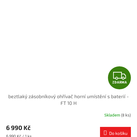
Z
ZDARMA
D
beztlaký zásobníkový ohřívač horní umístění s baterií -
A
FT 10 H
R
Skladem
(8 ks)
Průměrné
hodnocení
M
6 990 Kč
produktu
je
Do košíku
Měrná
6 990 Kč / 1 ks