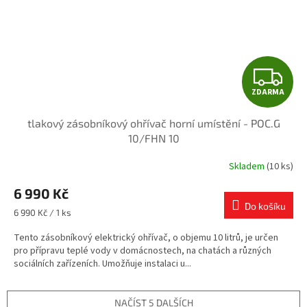
Z
ZDARMA
D
tlakový zásobníkový ohřívač horní umístění - POC.G
A
10/FHN 10
R
Skladem
(10 ks)
Průměrné
hodnocení
M
6 990 Kč
produktu
je
Do košíku
A
Měrná
6 990 Kč / 1 ks
4,7
cena:
z
Tento zásobníkový elektrický ohřívač, o objemu 10 litrů, je určen
5
pro přípravu teplé vody v domácnostech, na chatách a různých
hvězdiček.
sociálních zařízeních. Umožňuje instalaci u...
NAČÍST 5 DALŠÍCH