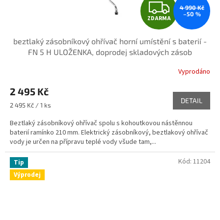
Z
4 990 Kč
–50 %
ZDARMA
D
beztlaký zásobníkový ohřívač horní umístění s baterií -
A
FN 5 H ULOŽENKA, doprodej skladových zásob
R
Vyprodáno
M
2 495 Kč
DETAIL
A
Měrná
2 495 Kč / 1 ks
cena:
Beztlaký zásobníkový ohřívač spolu s kohoutkovou nástěnnou
baterií ramínko 210 mm. Elektrický zásobníkový, beztlakový ohřívač
vody je určen na přípravu teplé vody všude tam,...
Kód:
11204
Tip
Výprodej