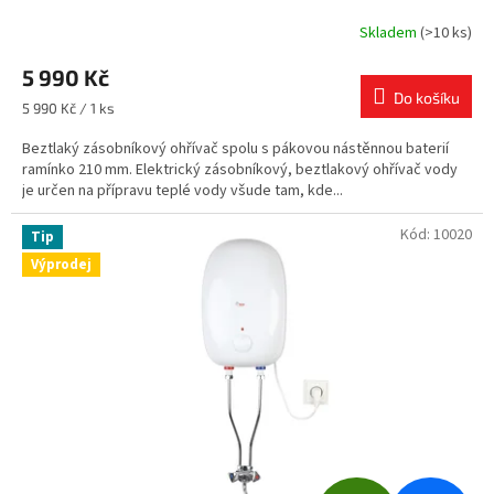
R
Skladem
(>10 ks)
M
5 990 Kč
Do košíku
A
Měrná
5 990 Kč / 1 ks
cena:
Beztlaký zásobníkový ohřívač spolu s pákovou nástěnnou baterií
ramínko 210 mm. Elektrický zásobníkový, beztlakový ohřívač vody
je určen na přípravu teplé vody všude tam, kde...
Kód:
10020
Tip
Výprodej