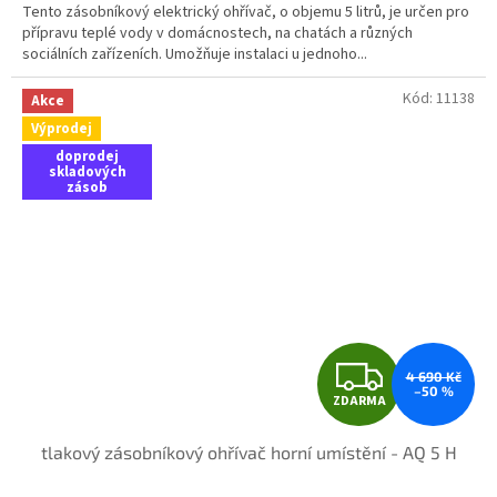
Tento zásobníkový elektrický ohřívač, o objemu 5 litrů, je určen pro
přípravu teplé vody v domácnostech, na chatách a různých
sociálních zařízeních. Umožňuje instalaci u jednoho...
Kód:
11138
Akce
Výprodej
doprodej
skladových
zásob
Z
4 690 Kč
–50 %
ZDARMA
D
tlakový zásobníkový ohřívač horní umístění - AQ 5 H
A