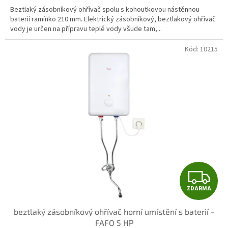
Beztlaký zásobníkový ohřívač spolu s kohoutkovou nástěnnou
baterií ramínko 210 mm. Elektrický zásobníkový, beztlakový ohřívač
vody je určen na přípravu teplé vody všude tam,...
Kód:
10215
Z
ZDARMA
D
beztlaký zásobníkový ohřívač horní umístění s baterií -
A
FAFO 5 HP